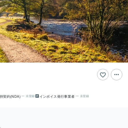
持契約(NDA)
インボイス発行事業者
未登録
未登録