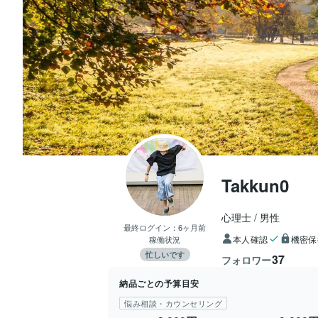
Takkun0
心理士
男性
最終ログイン：
6ヶ月前
本人確認
機密保
稼働状況
忙しいです
37
フォロワー
納品ごとの予算目安
悩み相談・カウンセリング