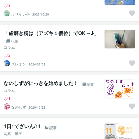
3
よりそい亭
2023/10/20
「歯磨き粉は（アズキ１個位）でOK～♪」
記事
コラム
2
李レオン
2024/03/02
なのしずがにっきを始めました！
記事
コラム
1
なのしず
2020/12/22
1日1でざいん/11
記事
写真・動画