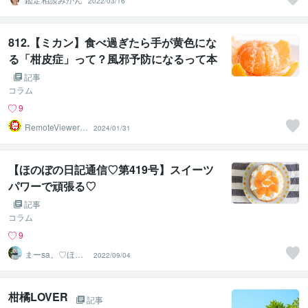
2022/03/16
812.【ミカン】食べ過ぎたら手が黄色にな
る「柑皮症」って？風邪予防になるって本
当？
記事
コラム
9
RemoteViewer導
2024/01/31
与✅
【ほのぼの日記通信♡第419号】スイーツ
パワーで頑張る♡
記事
コラム
9
まーsa。♡ほの
2022/09/04
ぼのブログ毎日
配信♡
柑橘LOVER
記事