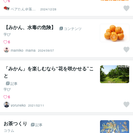
6
ベアたん＠落書
2024/12/28
きイラストレー
ター
【みかん、水毒の危険】
コンテンツ
学び
6
mamiko_mama
2024/09/07
「みかん」を楽しむなら“花を咲かせる”こ
と
記事
学び
6
yoruneko
2021/02/11
お茶つくり
記事
コラム