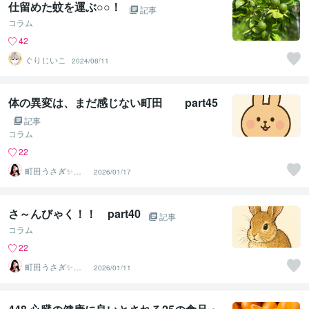
仕留めた蚊を運ぶ○○！
記事
コラム
42
ぐりじいこ
2024/08/11
体の異変は、まだ感じない町田 part45
記事
コラム
22
町田うさぎ✨閃
2026/01/17
光の幸せ届け人
♡怪談師⛩️
さ～んびゃく！！ part40
記事
コラム
22
町田うさぎ✨閃
2026/01/11
光の幸せ届け人
♡怪談師⛩️