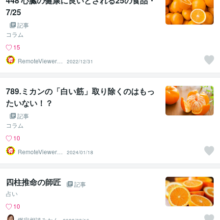
448 心臓の健康に良いとされる25の食品・
7/25
記事
コラム
15
RemoteViewer導
2022/12/31
与✅
789.ミカンの「白い筋」取り除くのはもっ
たいない！？
記事
コラム
10
RemoteViewer導
2024/01/18
与✅
四柱推命の師匠
記事
占い
10
鑑定相談みかん