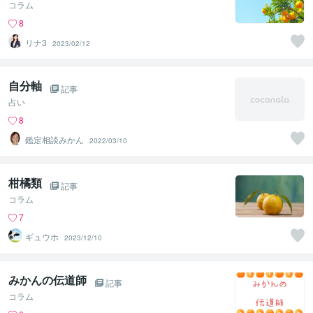
コラム
8
リナ3
2023/02/12
自分軸
記事
占い
8
鑑定相談みかん
2022/03/10
柑橘類
記事
コラム
7
ギュウホ
2023/12/10
みかんの伝道師
記事
コラム