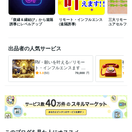
ビジネス・クリエイティブツール
Excel:40年
Word:40年
PowerPoint:35年
Adobe Illustrator:30年
得意分野
「復縁＆縁結び」から遠隔
リモート・インフルエンス
三大リモート
占い
Remote Viewer・占鑑定師
誘導にレベルアップ
(遠隔誘導)
ユアセルフ、
占い鑑定
ビジネス
恋愛
教育
復縁
ふくえん
遠隔透視
遠隔誘導
占い
遠隔透視・遠隔誘導・占い鑑定・運氣・
リモートビューイング
RV
遠隔誘導
遠隔透視
願い叶える
出品者の人気サービス
リモート・インフルエ
復縁
ふくえん
RV・願いを叶える✅リモー
初め
ト・インフルエンスます ❤️
でも
恋愛、復縁、仕事、金運、縁
て、
5.0
(50)
70,000
円
4.9
結び、縁切り他、体験報告有
フル
り
このブログを見た人にオススメ