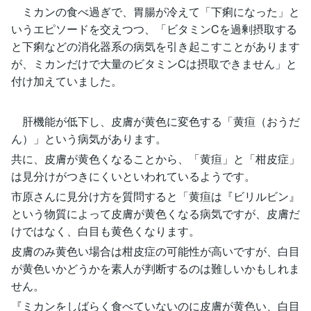
ミカンの食べ過ぎで、胃腸が冷えて「下痢になった」と
いうエピソードを交えつつ、「ビタミンCを過剰摂取する
と下痢などの消化器系の病気を引き起こすことがあります
が、ミカンだけで大量のビタミンCは摂取できません」と
付け加えていました。
肝機能が低下し、皮膚が黄色に変色する「黄疸（おうだ
ん）」という病気があります。
共に、皮膚が黄色くなることから、「黄疸」と「柑皮症」
は見分けがつきにくいといわれているようです。
市原さんに見分け方を質問すると「黄疸は『ビリルビン』
という物質によって皮膚が黄色くなる病気ですが、皮膚だ
けではなく、白目も黄色くなります。
皮膚のみ黄色い場合は柑皮症の可能性が高いですが、白目
が黄色いかどうかを素人が判断するのは難しいかもしれま
せん。
『ミカンをしばらく食べていないのに皮膚が黄色い、白目