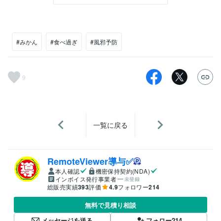
#みかん
#食べ過ぎ
#風邪予防
9
一覧に戻る
RemoteViewer導与✅
本人確認
機密保持契約(NDA)
インボイス発行事業者
未登録
総販売実績
393
評価
4.9
フォロワー
214
無料で見積り相談
メッセージを送る
フォロー
214