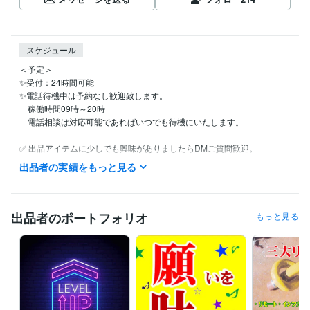
スケジュール
＜予定＞

✨受付：24時間可能

✨電話待機中は予約なし歓迎致します。

　稼働時間09時～20時

　電話相談は対応可能であればいつでも待機にいたします。

✅ 出品アイテムに少しでも興味がありましたらDMご質問歓迎。

✅ 割引クーポンコード →　KR68BV

出品者の実績をもっと見る
経験職種
マーケティング / 商品企画・開発
経験年数 : 40年
出品者のポートフォリオ
もっと見る
コンサルタント / 経営コンサルタント
経験年数 : 33年
経営・マネジメント / 経営者・CEO・COO
経験年数 : 33年
ライフスタイル・その他 / 占い師
経験年数 : 56年
受賞歴
審美眼（占い師になる為の本）