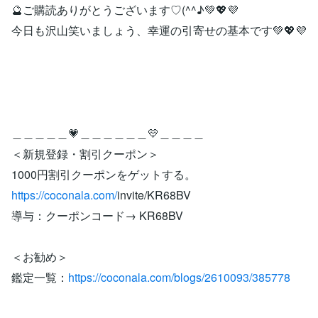
🔮ご購読ありがとうございます♡(^^♪💚💖💜
今日も沢山笑いましょう、幸運の引寄せの基本です💚💖💜
＿＿＿＿＿💗＿＿＿＿＿＿💛＿＿＿＿
＜新規登録・割引クーポン＞
1000円割引クーポンをゲットする。
https://coconala.com/
invite/KR68BV
導与：クーポンコード→ KR68BV
＜お勧め＞
鑑定一覧：
https://coconala.com/blogs/2610093/385778