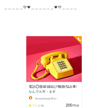
＿＿＿＿＿💛💗＿＿＿＿＿＿💗💛＿＿＿＿
電話⭕復縁/縁結び/離婚/悩み事/
なんでも可・ます
RemoteViewer導与✅
200
5.0
円
/分
(118)