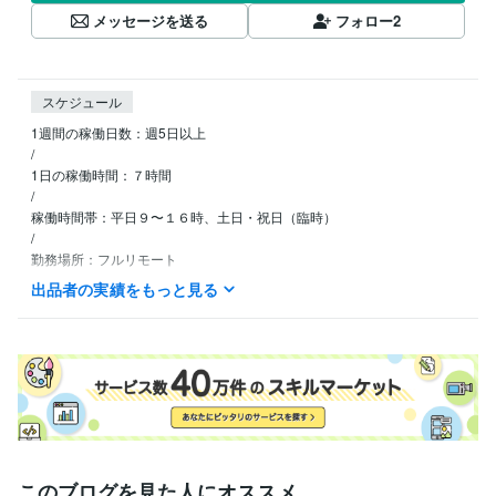
メッセージを送る
フォロー
2
スケジュール
1週間の稼働日数：週5日以上

/

1日の稼働時間：７時間

/

稼働時間帯：平日９〜１６時、土日・祝日（臨時）

/

勤務場所：フルリモート

出品者の実績をもっと見る
※土日祝は返信が夜になる可能性があります。予めご了承ください。
ビジネス・クリエイティブツール
STUDIO:3年
WordPress:10年
Excel:13年
Google サイト:13年
Google スプレッドシート:5年
Google ドキュメント:5年
PowerPoint:13年
Word:13年
一太郎:0年
弥生会計:0年
Google Analytics:1年
Google Search Console:1年
Google Tag Manager:1年
Yahoo!タグマネージャー:0年
Stable Diffusion:0年
ChatGPT:1年
Perplexity AI:0年
CapCut:1年
Canva:3年
このブログを見た人にオススメ