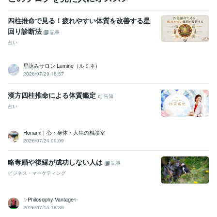
得意分野
四柱推命で見る！疲れやすい体質を改善する星
デザイン制作
LP制作
回り診断法
webクリエイティブ
記事
集客・マーケティング相談
web広告運用
占い
食品宅配業界
学歴
星詠みサロン Lumine（ルミネ）
2026/07/29 16:57
横浜市立大学
2011年3月 ~ 2015年2月
漢方四柱推命による体質鑑定
告知
占い
Honami｜心・身体・人生の相談室
2026/07/24 09:09
略奪婚や復縁が成功しない人は
記事
ビジネス・マーケティング
✨Philosophy Vantage✨
2026/07/15 18:39