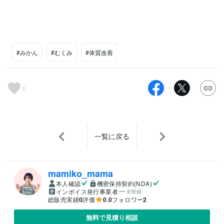
#みかん
#むくみ
#体質改善
6
一覧に戻る
mamiko_mama
本人確認
機密保持契約(NDA)
インボイス発行事業者
未登録
総販売実績
0
評価
0.0
フォロワー
2
無料で見積り相談