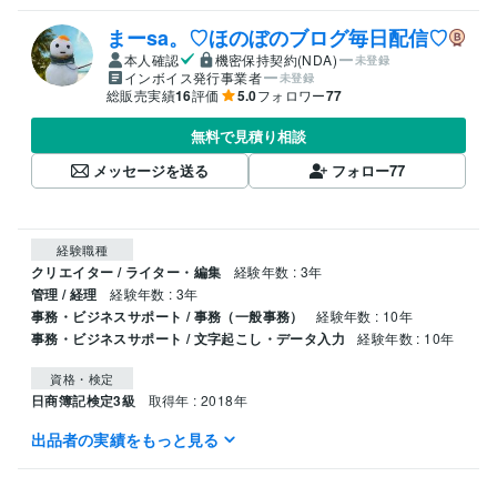
まーsa。♡ほのぼのブログ毎日配信♡
本人確認
機密保持契約(NDA)
未登録
インボイス発行事業者
未登録
総販売実績
16
評価
5.0
フォロワー
77
無料で見積り相談
メッセージを送る
フォロー
77
経験職種
クリエイター / ライター・編集
経験年数 : 3年
管理 / 経理
経験年数 : 3年
事務・ビジネスサポート / 事務（一般事務）
経験年数 : 10年
事務・ビジネスサポート / 文字起こし・データ入力
経験年数 : 10年
資格・検定
日商簿記検定3級
取得年 : 2018年
出品者の実績をもっと見る
ビジネス・クリエイティブツール
Google スプレッドシート:5年
Excel:13年
Word:3年
PowerPoint:10年
Google ドキュメント:3年
Google Analytics:6年
Google スライド:2年