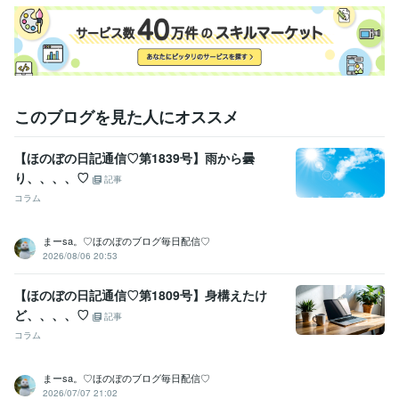
SAP:1年
得意分野
ライティング・翻訳
Webライティング
事務アシスト
このブログを見た人にオススメ
【ほのぼの日記通信♡第1839号】雨から曇
り、、、、♡
記事
コラム
まーsa。♡ほのぼのブログ毎日配信♡
2026/08/06 20:53
【ほのぼの日記通信♡第1809号】身構えたけ
ど、、、、♡
記事
コラム
まーsa。♡ほのぼのブログ毎日配信♡
2026/07/07 21:02