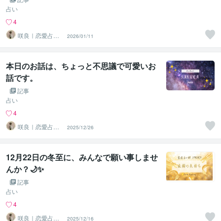
占い
4
咲良｜恋愛占い
2026/01/11
心導師
本日のお話は、ちょっと不思議で可愛いお
話です。
記事
占い
4
咲良｜恋愛占い
2025/12/26
心導師
12月22日の冬至に、みんなで願い事しませ
んか？🌙✨
記事
占い
4
咲良｜恋愛占い
2025/12/16