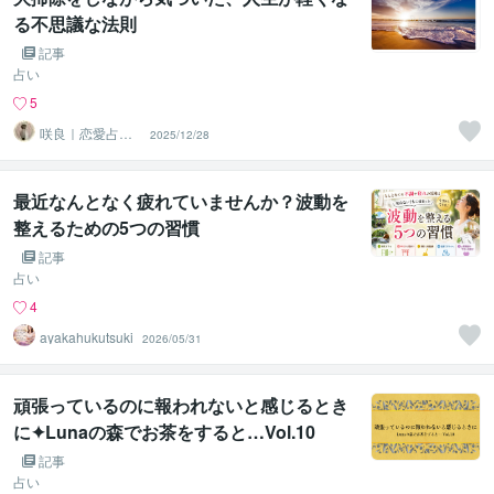
る不思議な法則
記事
占い
5
咲良｜恋愛占い
2025/12/28
心導師
最近なんとなく疲れていませんか？波動を
整えるための5つの習慣
記事
占い
4
ayakahukutsuki
2026/05/31
頑張っているのに報われないと感じるとき
に✦Lunaの森でお茶をすると…Vol.10
記事
占い