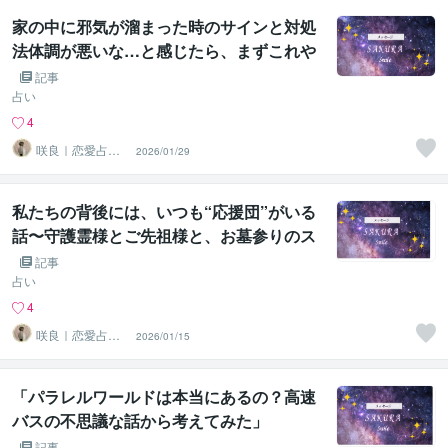
家の中に邪気が溜まった時のサインと対処
法体調が悪いな…と感じたら、まずこれや
ってみて〜
記事
占い
4
咲良｜恋愛占い
2026/01/29
心導師
私たちの背後には、いつも“応援団”がいる
話〜守護霊様とご先祖様と、お墓参りのス
スメメ〜
記事
占い
4
咲良｜恋愛占い
2026/01/15
心導師
「パラレルワールドは本当にあるの？高速
バスの不思議な話から考えてみた」
記事