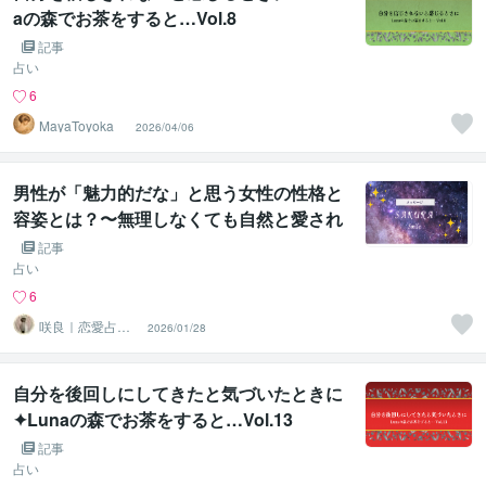
aの森でお茶をすると…Vol.8
記事
占い
6
MayaToyoka
2026/04/06
男性が「魅力的だな」と思う女性の性格と
容姿とは？〜無理しなくても自然と愛され
る女性の共通点〜
記事
占い
6
咲良｜恋愛占い
2026/01/28
心導師
自分を後回しにしてきたと気づいたときに
✦Lunaの森でお茶をすると…Vol.13
記事
占い