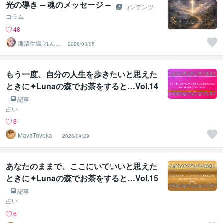
光の導き ─ 魂のメッセージ ─
コンテンツ
コラム
48
廉清生織 れんせ
2026/03/05
い さき
もう一度、自分の人生を歩きたいと思えた
ときに✦Lunaの森でお茶をすると…Vol.14
記事
占い
8
MayaToyoka
2026/04/29
あなたのままで、ここにいていいと思えた
ときに✦Lunaの森でお茶をすると…Vol.15
（最終話）
記事
占い
6