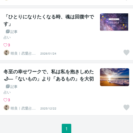
心導師
「ひとりになりたくなる時、魂は回復中で
す」
記事
占い
3
咲良｜恋愛占い
2026/01/24
心導師
冬至の幸せワークで、私は私を抱きしめた
🌙―「ないもの」より「あるもの」を大切
にする2026年へ―
記事
占い
3
咲良｜恋愛占い
2025/12/22
心導師
1