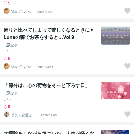
5
MayaToyoka
2026/04/28
周りと比べてしまって苦しくなるときに✦
Lunaの森でお茶をすると…Vol.9
記事
占い
5
MayaToyoka
2026/04/11
「節分は、心の荷物をそっと下ろす日」
記事
占い
5
咲良｜恋愛占い
2026/02/03
心導師
大掃除をしながら気づいた、人生が軽くな