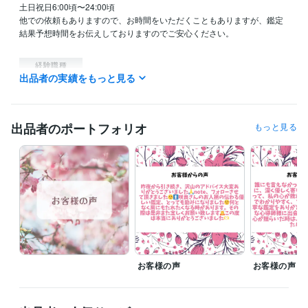
土日祝日6:00頃〜24:00頃

他での依頼もありますので、お時間をいただくこともありますが、鑑定
結果予想時間をお伝えしておりますのでご安心ください。

経験職種
出品者の実績をもっと見る
ライフスタイル・その他 / 占い師
経験年数 : 3年
ライフスタイル・その他 / イベント司会
経験年数 : 10年
ライフスタイル・その他 / カウンセラー・コーチ
経験年数 : 10年
ライフスタイル・その他 / 保育士・ベビーシッター
経験年数 : 20年
出品者のポートフォリオ
もっと見る
ライフスタイル・その他 / 公務員
経験年数 : 20年
受賞歴
シルバーランク
資格・検定
認定心理士
取得年 : 2014年
保育士
取得年 : 1989年
幼稚園教諭免許
取得年 : 1989年
普通自動車第一種運転免許
取得年 : 1989年
お客様の声
お客様の声
ビジネス・クリエイティブツール
Excel:25年
Google スプレッドシート:2年
Google ドキュメント:2年
PowerPoint:15年
Word:25年
Moneyfoward:1年
ChatGPT:0年