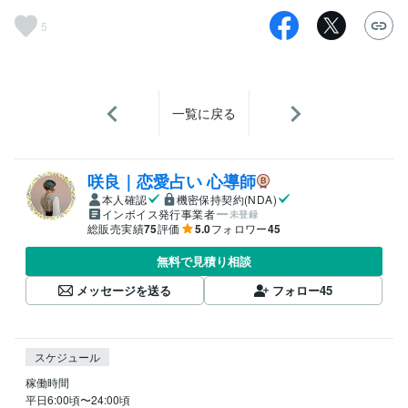
5
一覧に戻る
咲良｜恋愛占い 心導師
本人確認
機密保持契約(NDA)
インボイス発行事業者
未登録
総販売実績
75
評価
5.0
フォロワー
45
無料で見積り相談
メッセージを送る
フォロー
45
スケジュール
稼働時間

平日6:00頃〜24:00頃
