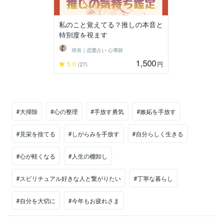
私のこと覚えてる？推しの本音と
特別度を視ます
咲良｜恋愛占い 心導師
1,500
5.0
円
(27)
#大掃除
#心の整理
#手放す勇気
#嫉妬を手放す
#見栄を捨てる
#しがらみを手放す
#自分らしく生きる
#心が軽くなる
#人生の棚卸し
#スピリチュアル好きな人と繋がりたい
#丁寧な暮らし
#自分を大切に
#今年もお疲れさま