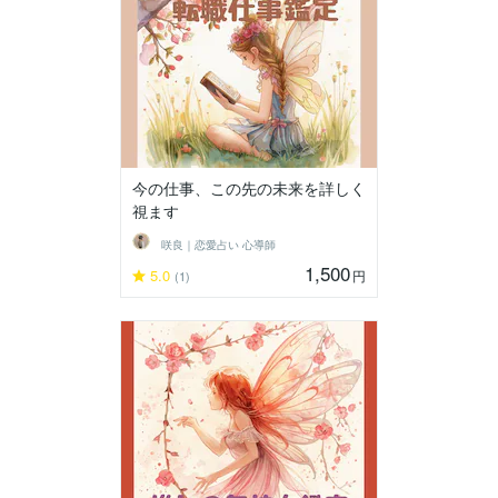
今の仕事、この先の未来を詳しく
視ます
咲良｜恋愛占い 心導師
1,500
5.0
円
(1)