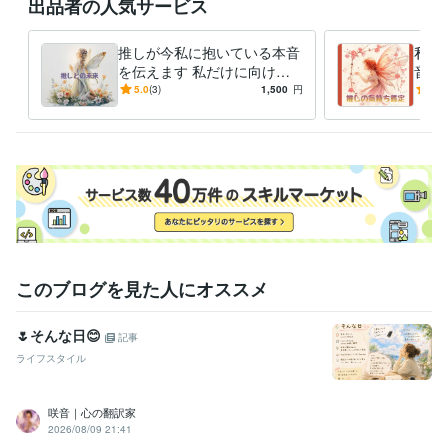
出品者の人気サービス
iMovie:3年
Canva:0年
得意分野
推しが今私に抱いている本音
私の
占い
霊感タロット占い
を伝えます 私だけに向けら
音と
れた本音に、心がほどけてい
かし
悩み相談・カウンセリング
霊感タロット×恋愛カウンセリング
5.0
(3)
1,500
円
5.0
く
の本
このブログを見た人にオススメ
🌷そんな日😊
記事
ライフスタイル
咲音｜心の翻訳家
2026/08/09 21:41