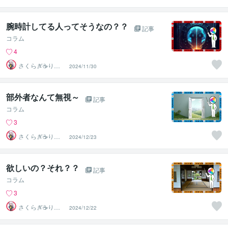
う⛎癒やし電話
相談サロン
腕時計してる人ってそうなの？？
記事
コラム
4
さくらぎ☕りょ
2024/11/30
う⛎癒やし電話
相談サロン
部外者なんて無視～
記事
コラム
3
さくらぎ☕りょ
2024/12/23
う⛎癒やし電話
相談サロン
欲しいの？それ？？
記事
コラム
3
さくらぎ☕りょ
2024/12/22
う⛎癒やし電話
相談サロン