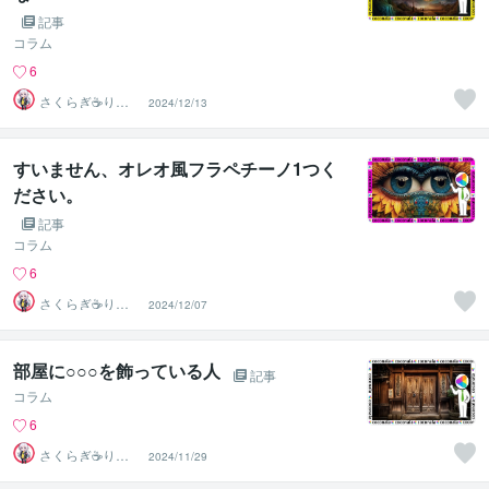
記事
コラム
6
さくらぎ☕りょ
2024/12/13
う⛎癒やし電話
相談サロン
すいません、オレオ風フラペチーノ1つく
ださい。
記事
コラム
6
さくらぎ☕りょ
2024/12/07
う⛎癒やし電話
相談サロン
部屋に○○○を飾っている人
記事
コラム
6
さくらぎ☕りょ
2024/11/29
う⛎癒やし電話
相談サロン