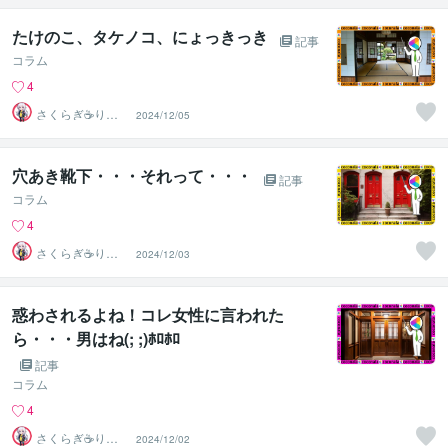
たけのこ、タケノコ、にょっきっき
記事
コラム
4
さくらぎ☕りょ
2024/12/05
う⛎癒やし電話
相談サロン
穴あき靴下・・・それって・・・
記事
コラム
4
さくらぎ☕りょ
2024/12/03
う⛎癒やし電話
相談サロン
惑わされるよね！コレ女性に言われた
ら・・・男はね(; ;)ﾎﾛﾎﾛ
記事
コラム
4
さくらぎ☕りょ
2024/12/02