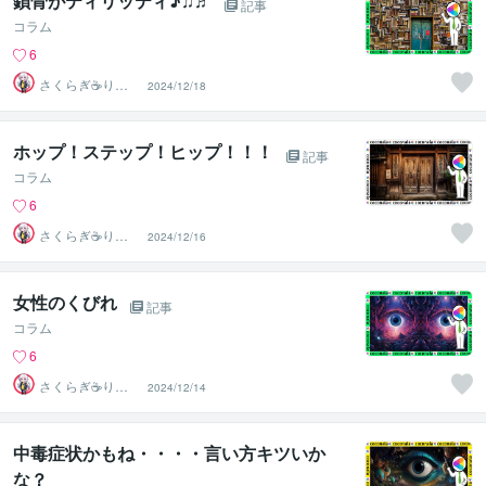
鎖骨がティリッティ♪♫♬
記事
コラム
6
さくらぎ☕りょ
2024/12/18
う⛎癒やし電話
相談サロン
ホップ！ステップ！ヒップ！！！
記事
コラム
6
さくらぎ☕りょ
2024/12/16
う⛎癒やし電話
相談サロン
女性のくびれ
記事
コラム
6
さくらぎ☕りょ
2024/12/14
う⛎癒やし電話
相談サロン
中毒症状かもね・・・・言い方キツいか
な？