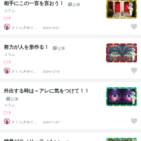
相手にこの一言を言おう！
記事
コラム
7
さくらぎ☕りょ
2024/12/21
う⛎癒やし電話
相談サロン
努力が人を形作る！
記事
コラム
7
さくらぎ☕りょ
2024/12/15
う⛎癒やし電話
相談サロン
外出する時は～アレに気をつけて！！
記事
コラム
7
さくらぎ☕りょ
2024/11/27
う⛎癒やし電話
相談サロン