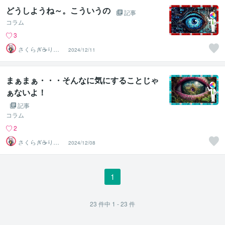
どうしようね～。こういうの
記事
コラム
3
さくらぎ☕りょ
2024/12/11
う⛎癒やし電話
相談サロン
まぁまぁ・・・そんなに気にすることじゃ
ぁないよ！
記事
コラム
2
さくらぎ☕りょ
2024/12/08
う⛎癒やし電話
相談サロン
1
23
件中
1 - 23
件