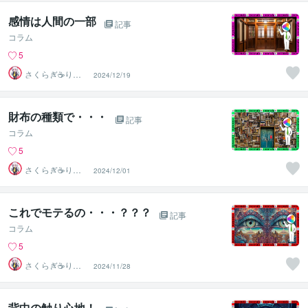
感情は人間の一部
記事
コラム
5
さくらぎ☕りょ
2024/12/19
う⛎癒やし電話
相談サロン
財布の種類で・・・
記事
コラム
5
さくらぎ☕りょ
2024/12/01
う⛎癒やし電話
相談サロン
これでモテるの・・・？？？
記事
コラム
5
さくらぎ☕りょ
2024/11/28
う⛎癒やし電話
相談サロン
背中の触り心地！