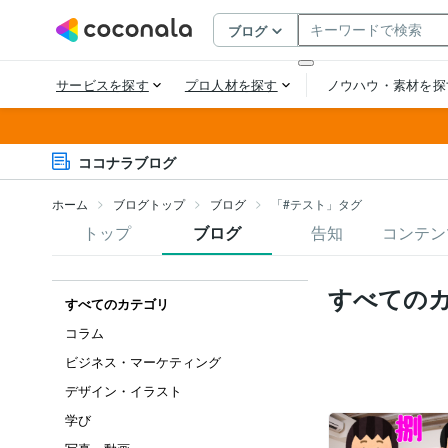
ココナラブログ
ホーム
ブログトップ
ブログ
「#テスト」タグ
トップ
ブログ
告知
コンテン
すべての
すべてのカテゴリ
コラム
ビジネス・マーケティング
デザイン・イラスト
学び