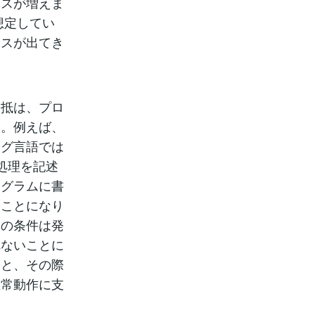
ースが増えま
想定してい
ースが出てき
大抵は、プロ
す。例えば、
ング言語では
った処理を記述
ログラムに書
ることになり
その条件は発
れないことに
ると、その際
正常動作に支