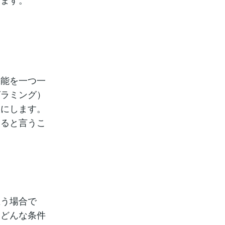
る
機能を一つ一
グラミング）
限にします。
すると言うこ
思う場合で
、どんな条件