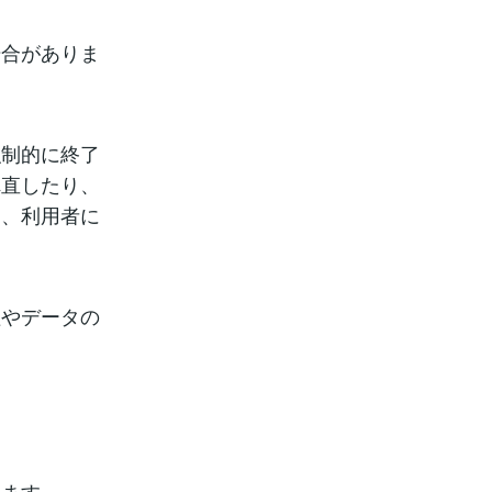
場合がありま
強制的に終了
れ直したり、
は、利用者に
理やデータの
ります。