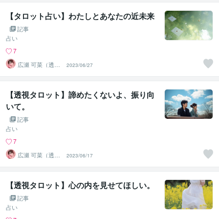
【タロット占い】わたしとあなたの近未来
記事
占い
7
広瀬 可菜（透視
2023/06/27
タロット⭐占い
師）
【透視タロット】諦めたくないよ、振り向
いて。
記事
占い
7
広瀬 可菜（透視
2023/06/17
タロット⭐占い
師）
【透視タロット】心の内を見せてほしい。
記事
占い