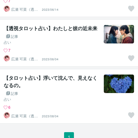
7
広瀬 可菜（透視
2023/06/14
タロット⭐占い
師）
【透視タロット占い】わたしと彼の近未来
記事
占い
7
広瀬 可菜（透視
2023/06/04
タロット⭐占い
師）
【タロット占い】浮いて沈んで、見えなく
なるの。
記事
占い
6
広瀬 可菜（透視
2023/08/04
タロット⭐占い
師）
1