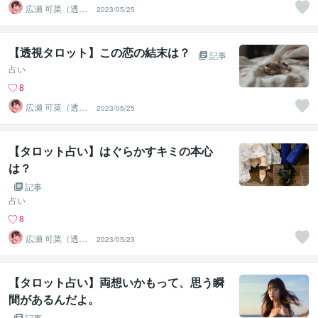
広瀬 可菜（透視
2023/05/25
タロット⭐占い
師）
【透視タロット】この恋の結末は？
記事
占い
8
広瀬 可菜（透視
2023/05/25
タロット⭐占い
師）
【タロット占い】はぐらかすキミの本心
は？
記事
占い
8
広瀬 可菜（透視
2023/05/23
タロット⭐占い
師）
【タロット占い】両想いかもって、思う瞬
間があるんだよ。
記事