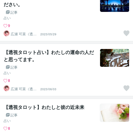
ださい。
記事
占い
9
広瀬 可菜（透視
2023/05/29
タロット⭐占い
師）
【透視タロット占い】わたしの運命の人だ
と思ってます。
記事
占い
8
広瀬 可菜（透視
2023/06/03
タロット⭐占い
師）
【透視タロット】わたしと彼の近未来
記事
占い
8