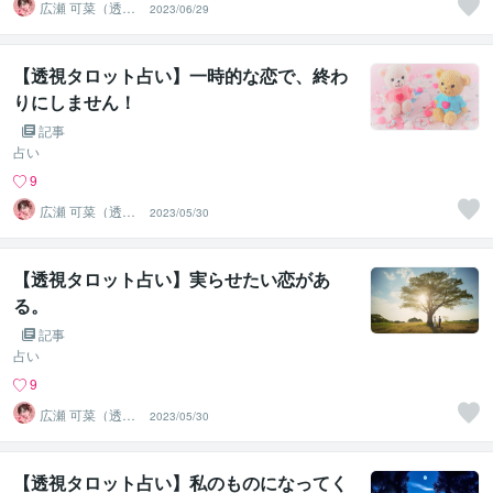
広瀬 可菜（透視
2023/06/29
タロット⭐占い
師）
【透視タロット占い】一時的な恋で、終わ
りにしません！
記事
占い
9
広瀬 可菜（透視
2023/05/30
タロット⭐占い
師）
【透視タロット占い】実らせたい恋があ
る。
記事
占い
9
広瀬 可菜（透視
2023/05/30
タロット⭐占い
師）
【透視タロット占い】私のものになってく