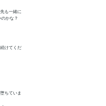
の先も一緒に
いのかな？
え続けてくだ
は堕ちていま