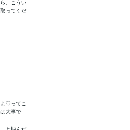
から、こうい
け取ってくだ
いよ♡ってこ
性は大事で
な、と悩んだ