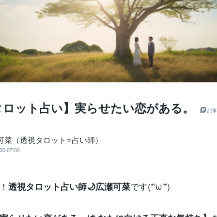
タロット占い】実らせたい恋がある。
記事
 可菜（透視タロット⭐占い師）
30 07:00
！
です(*'ω'*)
透視タロット占い師🌙広瀬可菜