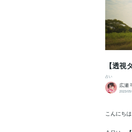
【透視
占い
広瀬
2023/05/
こんにちは