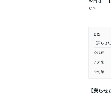
今日は、
【
た✨
目次
【実らせた
☆現在
☆未来
☆対策
【実らせ