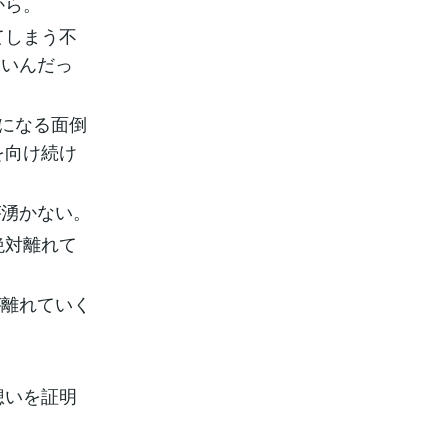
から。
てしまう不
ないんだっ
うになる面倒
を向け続け
が湧かない。
絶対離れて
が離れていく
想いを証明