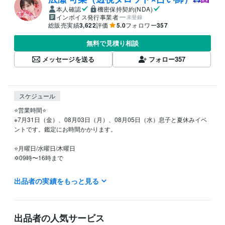
本人確認
機密保持契約(NDA)
インボイス発行事業者
未登録
総販売実績
3,622
評価
5.0
フォロワー
357
無料で見積り相談
メッセージを送る
フォロー
357
スケジュール
⭐️営業時間⭐

※7月31日（金）、08月03日（月）、08月05日（水）息子と夏休みイベ
ントです。鑑定にお時間かかります。

⭐️月曜日/水曜日/木曜日

✡09時〜16時まで

⭐️火曜日/金曜日

出品者の実績をもっと見る
✡09時〜15時まで

⭐️定休日

土曜日

出品者の人気サービス
日曜日
