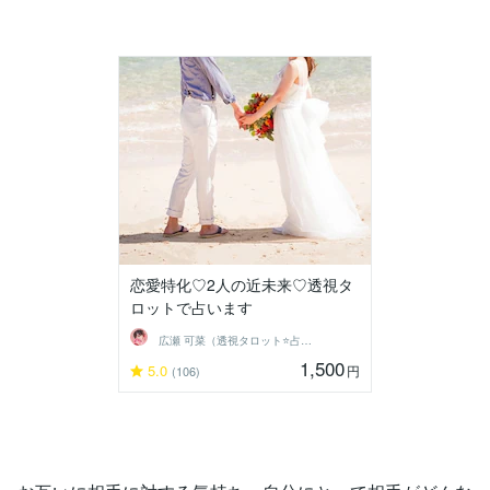
恋愛特化♡2人の近未来♡透視タ
ロットで占います
広瀬 可菜（透視タロット⭐占い師）
1,500
5.0
円
(106)