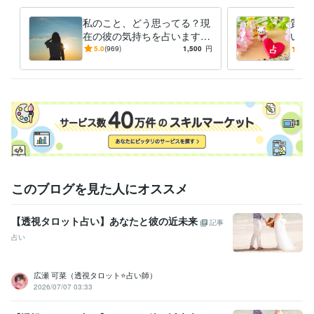
祝日

私のこと、どう思ってる？現
質問
（シングルマザーです(*'ω'*)

在の彼の気持ちを占います
いま
土日祝日は息子を優先するため、鑑定結果のお届けまで、お時間かかり
透視タロット♡彼の気持ち♡
な恋
5.0
(969)
1,500
円
5.0
ます。ご了承ください☘️）
進展する？恋愛感情？脈あ
解消
経験職種
り？
ライフスタイル・その他 / 占い師
経験年数 : 4年
受賞歴
魔法のiランド【＃この瞬間は私だけのもの　日常部門】
得意分野
占い
電話鑑定
恋愛
仕事
人間関係
このブログを見た人にオススメ
占い
質問①つ⭐タロット占い
チャット鑑定30分
タロット＋夢占い
恋愛
相手の気持ち
片想い
両想い
不倫
タロット
仕事
転職
進展
未来
【透視タロット占い】あなたと彼の近未来
記事
占い
広瀬 可菜（透視タロット⭐占い師）
2026/07/07 03:33