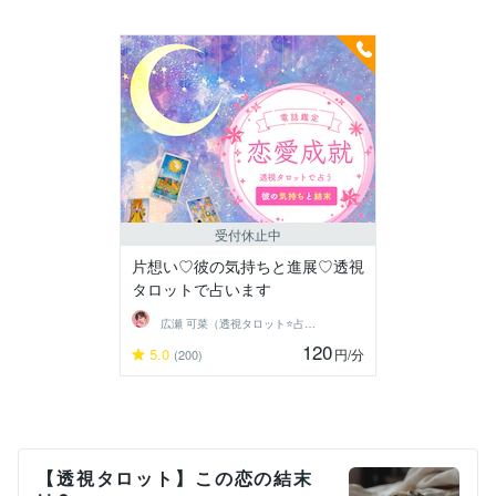
受付休止中
片想い♡彼の気持ちと進展♡透視
タロットで占います
広瀬 可菜（透視タロット⭐占い師）
120
5.0
円
/分
(200)
【透視タロット】この恋の結末