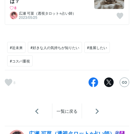
は？
8
広瀬 可菜（透視タロット⭐占い師）
2023/05/25
#近未来
#好きな人の気持ちが知りたい
#進展したい
#コスパ重視
8
一覧に戻る
広瀬 可菜（透視タロット⭐占い師）