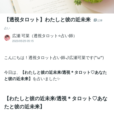
【透視タロット】わたしと彼の近未来
記事
占い
広瀬 可菜（透視タロット⭐占い師）
2023/05/25 05:15
こんにちは！透視タロット占い師🌙広瀬可菜です(*'ω'*)
今日は、
【わたしと彼の近未来/透視＊タロット♡あなた
と彼の近未来】
を占いました✨
【わたしと彼の近未来/透視＊タロット♡あな
たと彼の近未来】