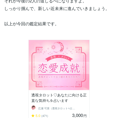
それが今後の2人の道しるべになりますよ。
しっかり掴んで、新しい近未来に進んでいきましょう。
以上が今回の鑑定結果です。
透視タロット♡あなたに向ける正
直な気持ちを占います
広瀬 可菜（透視タロット⭐占い師）
3,000
5.0
円
(471)