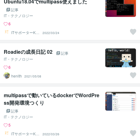
Ubuntu18.04でmultipass使えました
記事
IT・テクノロジー
6
ITサポーターKU
2022/03/24
MA222
Roadieの成長日記 02
記事
IT・テクノロジー
6
henith
2021/05/08
multipassで動いているdockerでWordPre
ss開発環境つくり
記事
IT・テクノロジー
5
ITサポーターKU
2022/03/26
MA222