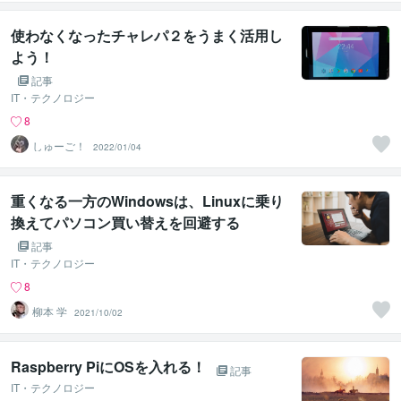
使わなくなったチャレパ２をうまく活用し
よう！
記事
IT・テクノロジー
8
しゅーご！
2022/01/04
重くなる一方のWindowsは、Linuxに乗り
換えてパソコン買い替えを回避する
記事
IT・テクノロジー
8
柳本 学
2021/10/02
Raspberry PiにOSを入れる！
記事
IT・テクノロジー