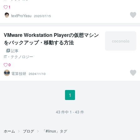
1
textProYasu
2020/07/15
VMware Workstation Playerの仮想マシン
をバックアップ・移動する方法
記事
IT・テクノロジー
0
電算技研
2024/11/10
1
43
件中
1 - 43
件
ホーム
ブログ
「#linux」タグ