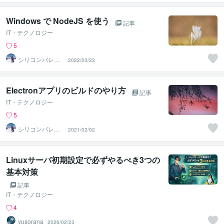
Windows で NodeJS を使う
記事
IT・テクノロジー
5
シリコンバレー
2022/03/23
スーパーウエア
Electronアプリのビルドのやり方
記事
IT・テクノロジー
5
シリコンバレー
2021/02/02
スーパーウエア
Linuxサーバ初期設定で必ずやるべき3つの
基本対策
記事
IT・テクノロジー
4
yusorana
2026/02/23