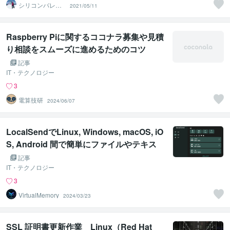
シリコンバレー
2021/05/11
スーパーウエア
Raspberry Piに関するココナラ募集や見積
り相談をスムーズに進めるためのコツ
記事
IT・テクノロジー
3
電算技研
2024/06/07
LocalSendでLinux, Windows, macOS, iO
S, Android 間で簡単にファイルやテキス
トを転送する
記事
IT・テクノロジー
3
VirtualMemory
2024/03/23
SSL 証明書更新作業 Linux（Red Hat