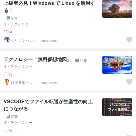
上級者必見！Windows で Linux を活用す
る！
記事
IT・テクノロジー
14
シリコンバレー
2021/09/03
スーパーウエア
テクノロジー「無料仮想地図」
記事
IT・テクノロジー
13
鏡面反射デジタ
2022/12/20
ルアート製作所
（鈴木穣）
VSCODEでファイル転送が生産性の向上
につながる
記事
IT・テクノロジー
10