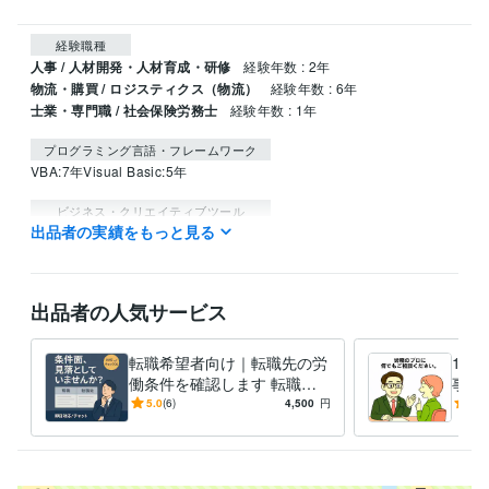
経験職種
人事 / 人材開発・人材育成・研修
経験年数 : 2年
物流・購買 / ロジスティクス（物流）
経験年数 : 6年
士業・専門職 / 社会保険労務士
経験年数 : 1年
プログラミング言語・フレームワーク
VBA:7年
Visual Basic:5年
ビジネス・クリエイティブツール
出品者の実績をもっと見る
STUDIO:0年
Access:9年
Excel:9年
Google サイト:5年
Google スプレッドシート:7年
Google スライド:7年
Google ドキュメント:10年
PowerPoint:7年
Word:10年
ChatGPT:1年
出品者の人気サービス
学歴
慶応義塾大学
2012年3月 ~ 2017年2月
転職希望者向け｜転職先の労
1週
働条件を確認します 転職
事労
先、本当に安心して入社でき
社労
5.0
(6)
4,500
円
4.8
ますか？転職前に不安を解
みま
消！