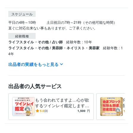
スケジュール
平日の4時～10時　　　土日祝日の7時～21時（その他可能な時間）

直ぐに対応出来ない事もありますが、ご了承ください。
経験職種
ライフスタイル・その他 / 占い師
経験年数 : 10年
ライフスタイル・その他 / 美容師・ネイリスト・美容家
経験年数 : 1
4年
出品者の実績をもっと見る
資格・検定
美容師・管理美容師
取得年 : 1991年
ビジネス・クリエイティブツール
出品者の人気サービス
Excel:4年
Word:4年
ChatGPT:1年
得意分野
もう会われてますよ…心が欲
停滞
占い
【恋愛成就】叶えたい恋の縁結び
するツインレイ鑑定します
除＆
恋愛占い
占い
鑑定
恋
愛
恋愛成就
片思い
可能性
紫微斗数
これからの人生のパートナー
滞ら
5.0
(3)
1,500
円
5.0
数理術
との幸せな出会いをあなたに
け出
占い
【復縁成就】諦めたくない気持ちを成就
を。
復縁
占い
恋愛占い
恋愛成就
恋愛
縁結び
可能性
愛
恋
紫微斗数