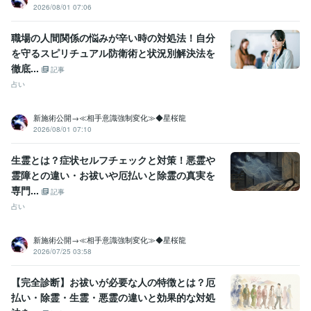
2026/08/01 07:06
職場の人間関係の悩みが辛い時の対処法！自分
を守るスピリチュアル防衛術と状況別解決法を
徹底...
記事
占い
新施術公開→≪相手意識強制変化≫◆星桜龍
2026/08/01 07:10
生霊とは？症状セルフチェックと対策！悪霊や
霊障との違い・お祓いや厄払いと除霊の真実を
専門...
記事
占い
新施術公開→≪相手意識強制変化≫◆星桜龍
2026/07/25 03:58
【完全診断】お祓いが必要な人の特徴とは？厄
払い・除霊・生霊・悪霊の違いと効果的な対処