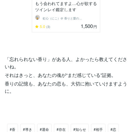
もう会われてますよ…心が欲する
ツインレイ鑑定します
虹心（にこ）＠ 香りと愛の導き鑑定師
1,500
5.0
円
(3)
「忘れられない香り」がある人、よかったら教えてくださ
いね。
それはきっと、あなたの魂が“まだ感じている”証拠。
香りの記憶も、あなたの恋も、大切に抱いていけますよう
に。
#香
#導き
#運命
#存在
#知らせ
#相手
#恋