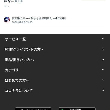
法を...
記事
占い
新施術公開→≪相手意識強制変化≫◆星桜龍
2026/07/25 03:55