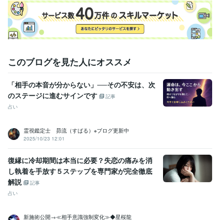
このブログを見た人にオススメ
「相手の本音が分からない」──その不安は、次
のステージに進むサインです
記事
占い
霊視鑑定士 昴流（すばる）※ブログ更新中
2025/10/23 12:01
復縁に冷却期間は本当に必要？失恋の痛みを消
し執着を手放す５ステップを専門家が完全徹底
解説
記事
占い
新施術公開→≪相手意識強制変化≫◆星桜龍