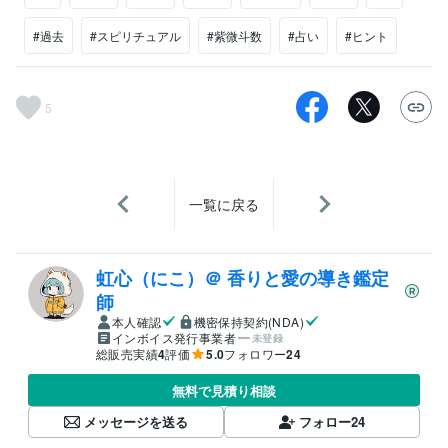
#過去
#スピリチュアル
#紫微斗数
#占い
#ヒント
5
一覧に戻る
虹心（にこ）＠ 香りと愛の導き鑑定
師
本人確認
機密保持契約(NDA)
インボイス発行事業者
未登録
総販売実績
4
評価
5.0
フォロワー
24
無料で見積り相談
メッセージを送る
フォロー
24