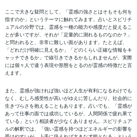
ここで大きな疑問として、「霊感の強さとはそもそも何を
指すのか」というテーマに触れてみます。占いとスピリチ
ュアルの分野では、霊感を一種の能力や感度だと捉えるこ
とが多いですが、それが「定量的に測れるものなのか？」
と問われると、非常に難しい面があります。たとえば、
「どれだけ明確に見えるか」「どのくらい正確な情報をキ
ャッチできるか」で線引きできるかもしれませんが、実際
には個々人で違う表現や形態をとるのが霊感の特徴だと言
えます。
また、霊感が強ければ強いほど人生が有利になるわけでも
なく、むしろ感受性が高いがゆえに苦しんだり、社会的に
生きづらさを抱えることもあります。占いでも、「霊感が
あって仕事の面では成功しているが、人間関係で疲れ果て
ている」という相談者が少なくありません。スピリチュア
ルの解釈では、「強い霊感を持つほどエネルギーの影響を
受けやすいが、上手に扱えれば大きな才能となる」という