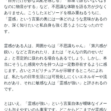
「自分だけが妙な気配を感じる」「部屋で誰もいないはず
なのに物音がする」など、不思議な体験を語る方が少なく
ありません。こうしたエピソードを積み重ねるうちに、
「霊感」という言葉の奥には一体どのような意味があるの
か、深く知りたいと私自身も強く思うようになったので
す。
霊感がある人は、周囲からは「不思議ちゃん」「第六感が
鋭い」などと言われたり、または「そんなの気のせいだ
よ」と否定的に扱われる場合もあるでしょう。しかし、本
当にそうした感覚や力を持つ人は一定数存在するように感
じます。占いとスピリチュアルが示唆するところによれ
ば、私たちの日常生活には可視化しにくいエネルギーや流
れがあり、それに敏感な人は「霊感が強い」と評されるの
です。
とはいえ、「霊感が強い」という言葉自体が曖昧なイメー
ジも与えやすいのも事実です。どこからどこまでが霊感な