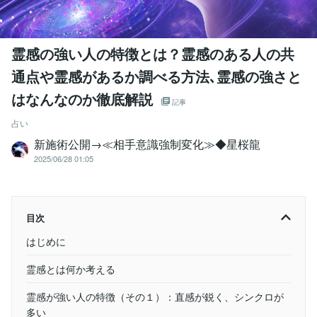
霊感の強い人の特徴とは？霊感のある人の共
通点や霊感があるか調べる方法､霊感の強さと
はなんなのか徹底解説
記事
占い
新施術公開→≪相手意識強制変化≫◆星桜龍
2025/06/28 01:05
目次
はじめに
霊感とは何か考える
霊感が強い人の特徴（その１）：直感が鋭く、シンクロが
多い