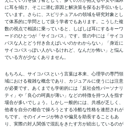
に耳を傾け、そこに潜む原因と解決策を探るお手伝いをし
ています。さらに、スピリチュアルの領域を研究対象とし
て体系的に学問として扱う学者でもあります。こうした複
数の視点で相談に乗っていると、しばしば耳にするキーワ
ードのひとつが「サイコパス」です。世の中には「サイコ
パスな人とどう付き合えばいいのかわからない」「身近に
サイコパスっぽい人がいるけれど、なんだか怖い」と悩ん
でいる方が少なくありません。
もちろん、サイコパスという言葉は本来、心理学の専門領
域における複雑な概念であり、カジュアルに使うには注意
が必要です。あくまでも学術的には「反社会性パーソナリ
ティ」や「良心の呵責が薄い」などの特徴を持つ人を指す
場合が多いでしょう。しかし一般的には、共感が乏しく、
他者を自分の都合で操ろうとする冷酷な性格を連想されが
ちです。そのイメージが怖さや偏見を助長することもあ
り、実際の対人関係で混乱をきたす方が続出しているのが