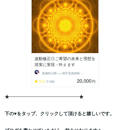
波動修正◎ご希望の未来と理想を
現実に実現・叶えます
新施術公開→≪相手意識強制変化≫◆星桜龍
20,000
5.0
円
(1140)
★┈┈┈┈┈┈┈┈┈┈┈┈┈┈┈★
下の♥をタップ、クリックして頂けると嬉しいです。