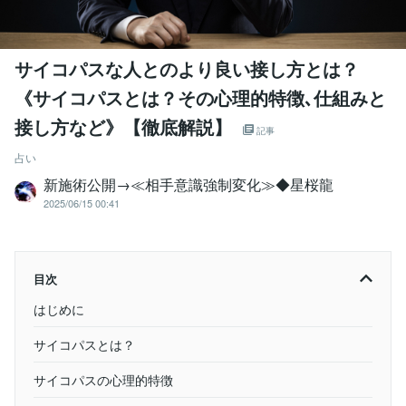
サイコパスな人とのより良い接し方とは？
《サイコパスとは？その心理的特徴､仕組みと
接し方など》【徹底解説】
記事
占い
新施術公開→≪相手意識強制変化≫◆星桜龍
2025/06/15 00:41
目次
はじめに
サイコパスとは？
サイコパスの心理的特徴