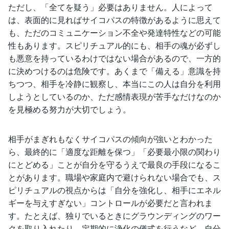
ただし、「全てを疑う」必要はありません。人によって
は、表面的に見ればサイコパスの特徴があるように思えて
も、ただのコミュニケーション不全や発達特性などの可能
性もあります。スピリチュアル的にも、相手の魂が必ずし
も悪意を持っているわけではない場合があるので、一方的
に決めつけるのは危険です。あくまで「備える」意識を持
ちつつ、相手を冷静に観察し、本当にこの人は自分を利用
しようとしているのか、ただ感情表現が苦手なだけなのか
を見極める努力が大切でしょう。
相手がまぎれもなくサイコパスの傾向が強いとわかった
ら、最終的に「適度な距離を保つ」「必要最小限の関わり
にとどめる」ことが自分を守るうえで最良の手段になるこ
とがあります。職場や家庭内で避けられない場合でも、ス
ピリチュアルの視点からは「自分を強化し、相手にエネル
ギーを与えすぎない」コントロールが必要だと言われま
す。たとえば、独りでいるときにグラウンディングのワー
クを取り入れたり、定期的に浄化の儀式を行うなど、自分