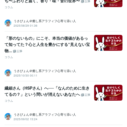
ち〜ふわりと届く、香り・味・音の世界〜
記事
ラー出演
 ■雑誌「エルマガジン」読者モデル
■雑誌「ぴあ」読者モ
コラム
デル
■ＭＢＳヤングタウン内ラジオＣＭ出演
■【男性心理】男が必要
以上に彼女の反応にこだわるのはなぜ?
■【男性心理】なぜ、男は女
性のわがままを喜ぶのか?
■【男性心理】男が彼女といて一番うれし
うさぴょん＠癒し系アラフィフ心寄り添い人
くなる瞬間って?
■【男性心理】男が女性を好きになる瞬間はいつ、
2025/08/29 01:36
どんな時?
■【男性心理】なぜ、男は最初の情熱が消え、急に冷めだ
すのか？
■【男性心理】なぜ、男の嫉妬心は根が深くて厄介なの
「形のないもの」にこそ、本当の価値があるっ
か？
■【男性心理】なぜ、男は親しくなると赤ちゃん言葉を使うの
て知ってた？心と人生を豊かにする“見えない宝
か?
■【男性心理】男の浮気心は、どういう時に芽生えるのか?
■
物...
記事
【男性心理】男には2種類の嘘があるって知ってる?
■【男性心理】な
コラム
ぜ、男はすぐに女のやさしさを誤解するのか?
資格・検定
うさぴょん＠癒し系アラフィフ心寄り添い人
上級心理カウンセラー
取得年 : 2021年
2025/10/30 00:11
メンタル心理カウンセラー
取得年 : 2021年
普通自動車第一種運転免許
取得年 : 1986年
繊細さん（HSPさん）へ──「なんのために生き
てるの？」という問いが消えないあなたへ
記事
ビジネス・クリエイティブツール
コラム
WordPress:15年
Canva:3年
その他ツール
うさぴょん＠癒し系アラフィフ心寄り添い人
☆人の話を親身に聞き、共感する力:50年
2025/09/02 15:24
☆明るく前向きな性格で周りに影響を与える:50年