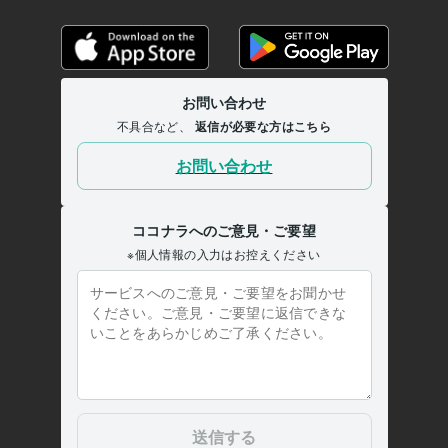
返信が遅い彼、本音対策伝えます
■マッチングアプリの彼/本音と恋愛
相談
■元彼と復縁｜曖昧な別れの本音を解明
■離婚夫婦関係の悩み相
談！関係修復
■人間関係人生の悩み深く寄り添い聴きます
■片思い成
就！男の本音で振り向かせます
人間関係
セックスレス
男性心理
恋愛
復縁
片思い
不倫
浮気
愚痴
hsp
集客・マーケティング相談
■販売実績6000件超！電話相談のやり方
■30分で電話相談出品者の悩み聞きます
■一人ビジネスで成功する
為の方法教えます
■最速プラチナランク！20日間伴走します
電話相談
ココナラ
仕事
マーケティング
ビジネス
経営
コンサルタント
コーチング
カウンセラー
集客
学歴
関西大学
1987年3月 ~ 1991年2月
大阪府私立上宮高等学校
1983年3月 ~ 1986年2月
人生経歴【自己紹介】part1 人生の主役『うさぴょん』
1967年7月
~ 現在
人生経歴【自己紹介】part2 人生の主役『うさぴょん』(^O^)/
1967
年7月 ~ 現在
人生経歴【自己紹介】part3 人生の主役『うさぴょん』(^O^)/
1967
年7月 ~ 現在
人生経歴【自己紹介】part4 人生の主役『うさぴょん』(^O^)/
1967
年7月 ~ 現在