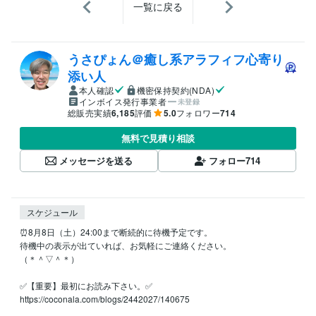
一覧に戻る
うさぴょん＠癒し系アラフィフ心寄り
添い人
本人確認
機密保持契約(NDA)
インボイス発行事業者
未登録
総販売実績
6,185
評価
5.0
フォロワー
714
無料で見積り相談
メッセージを送る
フォロー
714
スケジュール
⏰8月8日（土）24:00まで断続的に待機予定です。

待機中の表示が出ていれば、お気軽にご連絡ください。

（＊＾▽＾＊）

✅【重要】最初にお読み下さい。✅

https://coconala.com/blogs/2442027/140675
