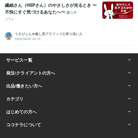
☆人との繋がりを大切にし、関係を築くのが得意:30年
繊細さん（HSPさん）のやさしさが光るとき 〜
☆サークルやイベントの企画・運営の経験が豊富:20年
不快にすぐ気づけるあなたへ〜
記事
☆常に「ワクワク」を大切にし新しい事に挑戦し続ける:50年
コラム
☆人を笑顔にするのが得意で、場を盛り上げる:40年
☆人生の楽しみ方を知り、実践している:50年
☆夢や目標を持ち続け、それを叶えるために行動できる:30年
うさぴょん＠癒し系アラフィフ心寄り添い人
2025/08/30 00:12
☆人の強みや魅力を引き出し、サポートができる:20年
☆副収入の獲得や経済的自由を目指す人を支援:20年
☆悩み相談に乗るのが得意で解決の糸口を一緒に考える:50年
☆「人との縁」を大切にし、長く関係を築く力がある:30年
☆ハワイ好きで、その魅力を語るのが得意:20年
☆穏やかで優しい性格で、安心感を与える:50年
☆人生を豊かにするための自己投資や学びを欠かさない:30年
☆スピリチュアルやヒーリングを日常に取り入れている:20年
☆困っている人を見過ごせず、自然と手を差し伸べる:40年
☆直感力やシンクロニシティを大切にし、行動に活かす:20年
☆感動しやすく、小さな幸せを見つけるのが得意:50年
☆人生の「楽しみ方」を追求し続ける姿勢を持っている:50年
得意分野
悩み相談・カウンセリング
■男性心理・男の本音を徹底解説します
■50代男友達がどんな愚痴も優しく傾聴
■職場の人間関係上司への
ストレス聞きます
■HSP繊細さん相談／職場の悩み聴きます
■LINE