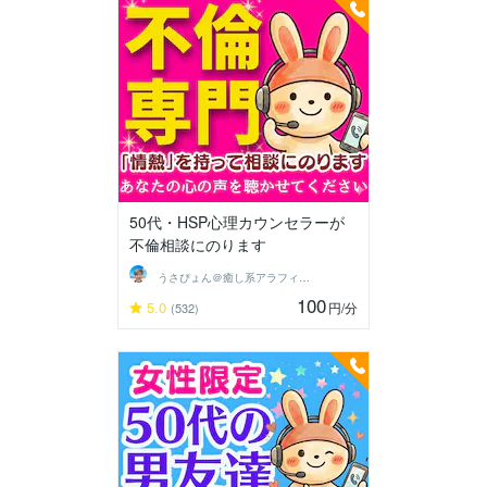
50代・HSP心理カウンセラーが
不倫相談にのります
うさぴょん＠癒し系アラフィフ心寄り添い人
100
5.0
円
/分
(532)