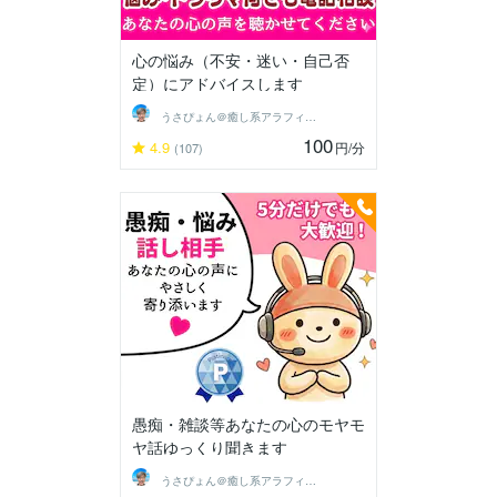
心の悩み（不安・迷い・自己否
定）にアドバイスします
うさぴょん＠癒し系アラフィフ心寄り添い人
100
4.9
円
/分
(107)
愚痴・雑談等あなたの心のモヤモ
ヤ話ゆっくり聞きます
うさぴょん＠癒し系アラフィフ心寄り添い人