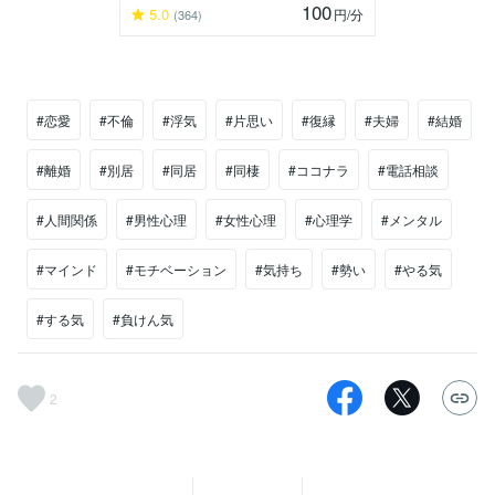
100
5.0
円
/分
(364)
#恋愛
#不倫
#浮気
#片思い
#復縁
#夫婦
#結婚
#離婚
#別居
#同居
#同棲
#ココナラ
#電話相談
#人間関係
#男性心理
#女性心理
#心理学
#メンタル
#マインド
#モチベーション
#気持ち
#勢い
#やる気
#する気
#負けん気
2