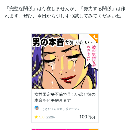
「完璧な関係」は存在しませんが、「努力する関係」は作
れます。ぜひ、今日から少しずつ試してみてくださいね！
女性限定❤️不倫で苦しい恋と彼の
本音をヒモ解きます
うさぴょん＠癒し系アラフィフ心寄り添い人
100
5.0
円
/分
(2226)