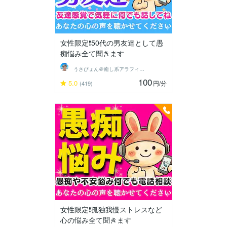
女性限定❗50代の男友達として愚
痴悩み全て聞きます
うさぴょん＠癒し系アラフィフ心寄り添い人
100
5.0
円
/分
(419)
女性限定❗孤独我慢ストレスなど
心の悩み全て聞きます