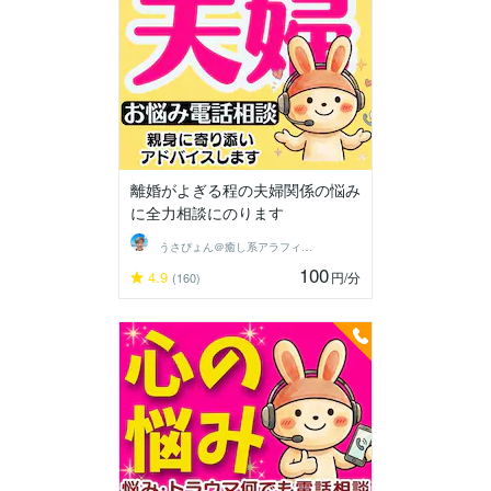
離婚がよぎる程の夫婦関係の悩み
に全力相談にのります
うさぴょん＠癒し系アラフィフ心寄り添い人
100
4.9
円
/分
(160)