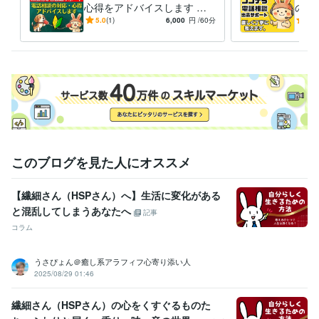
https://coconala.com/blogs/2442027/760213

心得をアドバイスします 登
の練
録34日でプラチナ！実績600
千件
5.0
(1)
6,000
円
/60分
5.0
❤️うさぴょん【FMラジオ出演時の音声】

0件超のプロが初心者に解説
がロ
https://coconala.com/blogs/2442027/530041

本日も幸せ溢れる1日になりますように
経験職種
営業 / 個人営業
経験年数 : 25年
カスタマーサポート・カスタマーサクセス / カスタマーサポート・ヘ
ルプデスク
経験年数 : 18年
ライフスタイル・その他 / カウンセラー・コーチ
経験年数 : 6年
このブログを見た人にオススメ
職歴
株式会社ココナラ
2021年10月 ~ 現在
【繊細さん（HSPさん）へ】生活に変化がある
印刷・ウェブマーケティング会社
1993年3月 ~ 現在
と混乱してしまうあなたへ
記事
株式会社リクルート
1991年3月 ~ 1993年2月
コラム
受賞歴
■3冠達成おすすめユーザー第１位（アドバイザー/カウンセラー
■2冠
うさぴょん＠癒し系アラフィフ心寄り添い人
達成おすすめユーザー第１位（アドバイザー/カウンセラー
■ココナラ
2025/08/29 01:46
おすすめユーザー第１位（アドバイザー/カウンセラー
■ココナラ【プ
ラチナランク】に昇格
■ココナラ【レギュラーランク】に昇格
■求人
繊細さん（HSPさん）の心をくすぐるものた
情報誌「フロムエー」読者モデル
■関西テレビ、深夜討論番組レギュ