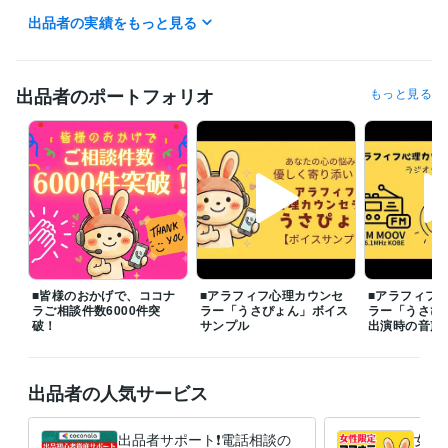
✅ よくご相談いただくお悩み

出品者の実績をもっと見る
◆片思いの悩み

◆浮気・不倫・W不倫の悩み

◆復縁・結婚の悩み

◆夫婦関係・DV・モラハラ・離婚の悩み

出品者のポートフォリオ
もっと見る
◆セックスレスの悩み

◆毒親・子供、家庭の悩み

◆職場の人間関係の悩み

◆友達関係の悩み

◆ＨＳＰ（繊細さん）の悩み

◆仕事・転職・キャリアの悩み

◆お金の悩み

◆生き方・人生の悩み等

つらく苦しい気持ちやモヤモヤを少しでも早く手放し、心穏やかに過ご
■皆様のおかげで、ココナ
■アラフィフ心理カウンセ
■アラフィフ
せるよう、誠心誠意サポートいたします。どんなことでもお気軽にご相
ラご相談件数6000件突
ラー「うさぴょん」ボイス
ラー「うさぴ
談くださいね。

破！
サンプル
出演時の音声
※離席中や通話中の場合でも、「この後お電話できますか？」などメッセ
ージをいただければ、

出品者の人気サービス
折り返しご連絡し、優先的にご相談予約を承ります。

❤️うさぴょんの声（自己紹介）

出品者サポート❗電話相談の
女性