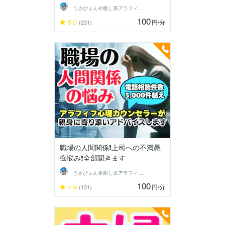
うさぴょん＠癒し系アラフィフ心寄り添い人
100
5.0
円
/分
(231)
職場の人間関係❗上司への不満愚
痴悩み❗全部聞きます
うさぴょん＠癒し系アラフィフ心寄り添い人
100
4.9
円
/分
(131)