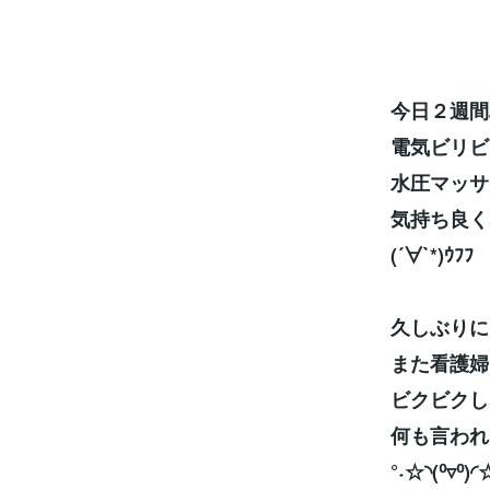
今日２週間
電気ビリビ
水圧マッサ
気持ち良く
(´∀`*)ｳﾌﾌ
久しぶりに
また看護婦
ビクビクし
何も言われ
°˖☆◝(⁰▿⁰)◜