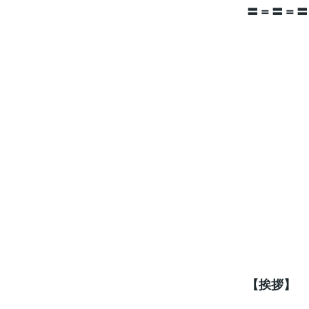
〓＝〓＝〓
【挨拶】