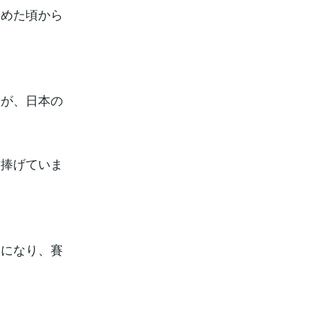
じめた頃から
とが、日本の
に捧げていま
。
うになり、賽