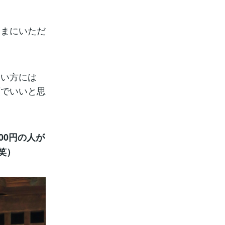
たまにいただ
ない方には
額でいいと思
00円の人が
笑）