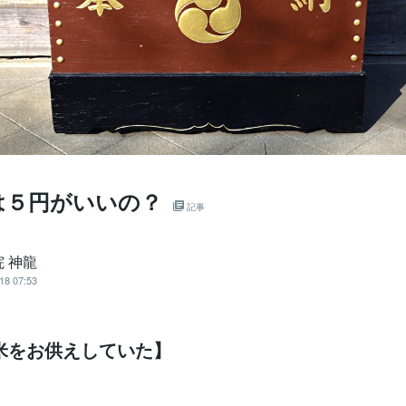
は５円がいいの？
記事
 神龍
18 07:53
米をお供えしていた】