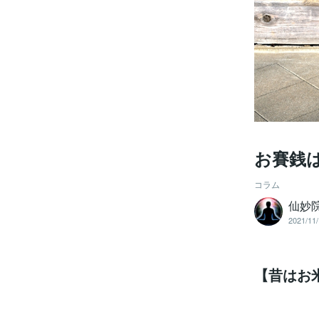
お賽銭
コラム
仙妙院
2021/11/
【昔はお