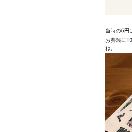
当時の5円
お賽銭に1
ね。