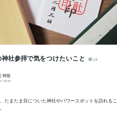
の神社参拝で気をつけたいこと
記事
 神龍
17 06:49
、たまたま目についた神社やパワースポットを訪れる
。