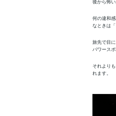
後から怖い
何の違和感
なときは「
旅先で目に
パワースポ
それよりも
れます。