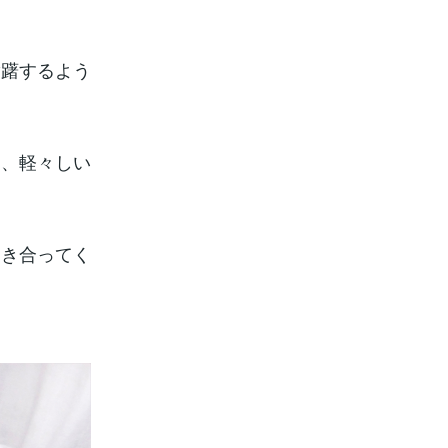
躊躇するよう
う、軽々しい
向き合ってく