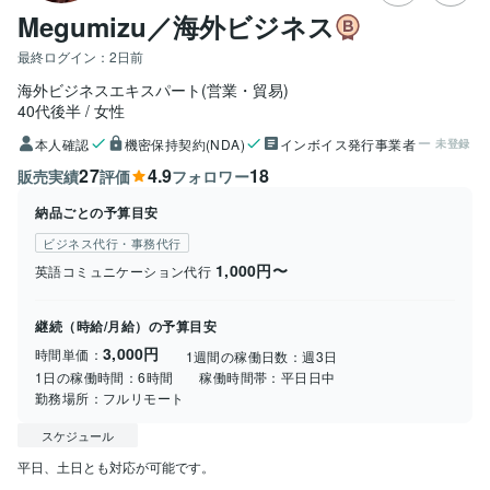
Megumizu／海外ビジネス
最終ログイン：
2日前
海外ビジネスエキスパート(営業・貿易)
40代後半
女性
本人確認
機密保持契約(NDA)
インボイス発行事業者
未登録
27
4.9
18
販売実績
評価
フォロワー
納品ごとの予算目安
ビジネス代行・事務代行
1,000円〜
英語コミュニケーション代行
継続（時給/月給）の予算目安
3,000円
時間単価：
1週間の稼働日数：
週3日
1日の稼働時間：
6時間
稼働時間帯：
平日日中
勤務場所：
フルリモート
スケジュール
平日、土日とも対応が可能です。