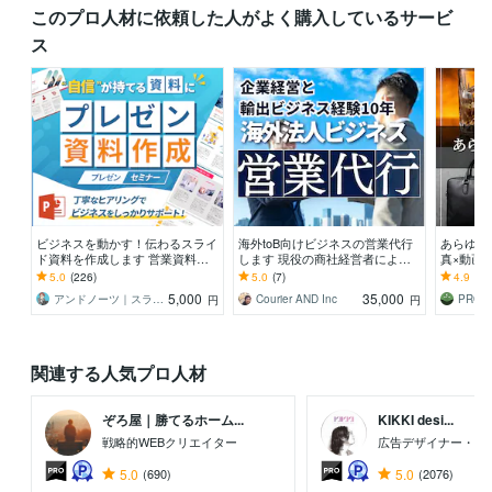
このプロ人材に依頼した人がよく購入しているサービ
ス
ビジネスを動かす！伝わるスライ
海外toB向けビジネスの営業代行
あらゆる
ド資料を作成します 営業資料・
します 現役の商社経営者による
真×動画×
プレゼン資料・企画書・セミナー
代金回収までの伴走型サポート！
5.0
(226)
5.0
(7)
4.9
(23
資料のパワポ作成
5,000
35,000
アンドノーツ｜スライドデザイナー
Courier AND Inc
PRO
円
円
関連する人気プロ人材
ぞろ屋｜勝てるホーム...
KIKKI desi...
戦略的WEBクリエイター
広告デザイナー・デ
5.0
(690)
5.0
(2076)