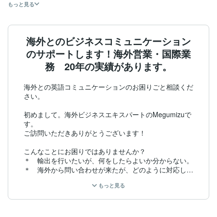
もっと見る
海外とのビジネスコミュニケーション
のサポートします！海外営業・国際業
務 20年の実績があります。
海外との英語コミュニケーションのお困りごと相談くだ
さい。

初めまして。海外ビジネスエキスパートのMegumizuで
す。

ご訪問いただきありがとうございます！

こんなことにお困りではありませんか？

＊　輸出を行いたいが、何をしたらよいか分からない。

＊　海外から問い合わせが来たが、どのように対応して
いいか分からず放置してしまっている。

もっと見る
＊　海外の取引先に問い合わせメールを送っても、なか
なかこちらの得たい回答が返ってこない。

＊　自分の英文メール、この書き方でいいんだろうかと
悩んでしまう。
