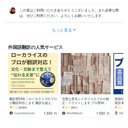
この度はご利用いただきありがとうございました。また必要な際
は、ぜひご利用ください。よろしくお願いいたします。
もっと見る
外国語翻訳の人気サービス
翻訳歴25年｜ローカライズのプロ
完璧な英文にイギリス人プロが校
実績22
が翻訳対応します 翻訳を超えた
正・リライトします プロ歴40
英語 翻訳し
ローカライゼーションで自然な表
年！伝わるだけでなく、読む人を
C940
5.0
(2094)
5.0
(561)
5.0
(15
現に仕上げます
惹きつける英文に。
が対応
1,500
1,500
musicofmyheart
WordWizard
円
円