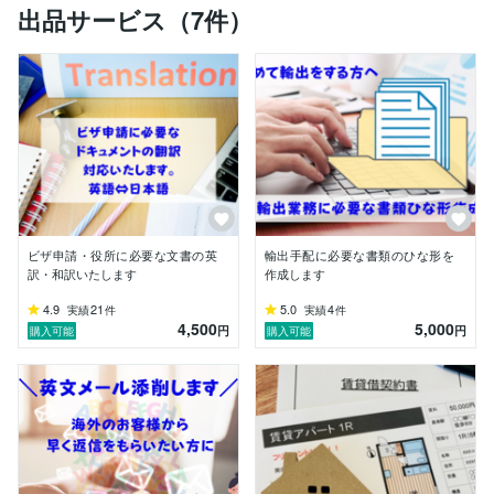
出品サービス（7件）
*　 英文メールを書くのに時間がかかってしまい、仕事
がなかなか進まない。

このような、海外との英語でのコミュニケーション、貿
易業務のサポートが必要な場面に対応いたします。

スムーズなコミュニケーションで、仕事を楽に進めませ
んか？

これまでメーカー・商社にて貿易事務/海外営業20年の
経験があります。

輸入・輸出双方経験しておりますので、バイヤーとし
て、セラーとしてどちらの立場でもコミュニケーション
ビザ申請・役所に必要な文書の英
輸出手配に必要な書類のひな形を
が可能です。

訳・和訳いたします
作成します
長年の海外ビジネスの経験も踏まえ、ただ訳すだけでは
4.9
21
5.0
4
実績
件
実績
件
4,500
5,000
ない、ビジネスとしてのやり取りの勘所を押さえたコミ
円
円
購入可能
購入可能
ュニケーションのサポートをします。貿易・国際物流の
知識が必要な場面にも対応いたします。

もちろん輸出・輸入以外でも、海外のお客様とやり取り
が必要な場合も、ぜひご相談ください。

【これまでの経験】
