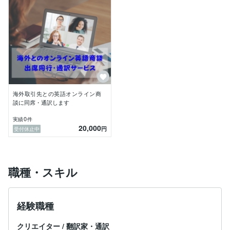
海外取引先との英語オンライン商
談に同席・通訳します
0
実績
件
20,000
円
受付休止中
職種・スキル
経験職種
クリエイター
/
翻訳家・通訳