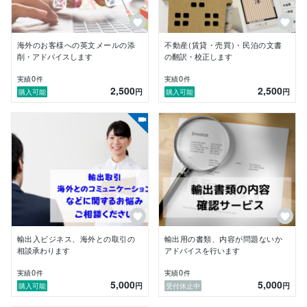
●　輸出入貿易取引の英文コミュニケーション

●　輸出入貿易取引の書類作成

●　国内メーカーの海外営業担当として、海外代理店と
の新規構築・交渉

海外のお客様への英文メールの添
不動産(賃貸・売買)・民泊の文書
●　輸入品の海外販売先との交渉取引

削・アドバイスします
の翻訳・校正します
●　海外展示会への出展・製品説明員として来場客対応

0
0
実績
件
実績
件
●　海外からの取引先監査対応・通訳

2,500
2,500
円
円
購入可能
購入可能
【資格】

TOEIC910点取得

英検準1級

貿易実務検定B級
輸出入ビジネス、海外との取引の
輸出用の書類、内容が問題ないか
相談承わります
アドバイスを行います
0
0
実績
件
実績
件
5,000
5,000
円
円
購入可能
受付休止中