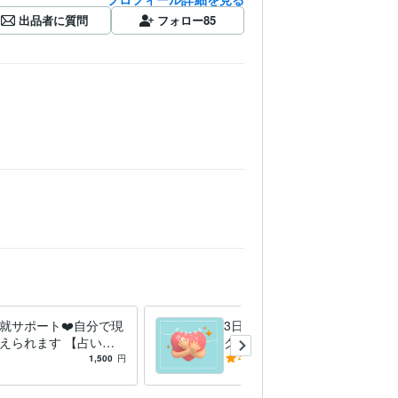
出品者に質問
フォロー
85
就サポート❤️自分で現
3日間【あなたに】自愛ワー
えられます 【占いジ
ク❤️してもらいます 自己肯
卒業＆復縁経験者がア
定感を高め、自分軸で願いを
1,500
円
4.0
(2)
3,000
円
スします】
叶えられる自分になろう