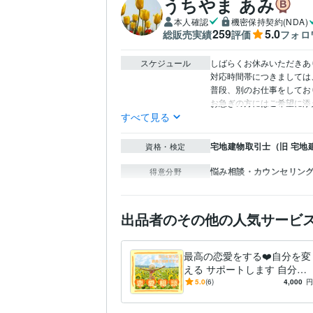
うちやま あみ
本人確認
機密保持契約(NDA)
259
5.0
総販売実績
評価
フォロ
スケジュール
しばらくお休みいただきあ
対応時間帯につきましては
普段、別のお仕事をしてお
お急ぎの方にはご希望に添
すべて見る
宅地建物取引士（旧 宅地
資格・検定
悩み相談・カウンセリン
得意分野
出品者のその他の人気サービ
最高の恋愛をする❤️自分を変
える サポートします 自分が
変われば現実は変わる！どん
5.0
(6)
4,000
円
なことでもご相談ください