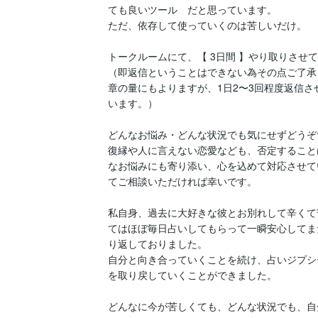
ても良いツール　だと思っています。

ただ、依存して使っていくのは苦しいだけ。

トークルームにて、【 3日間 】やり取りさせて
（即返信ということはできない為その点ご了承
章の量にもよりますが、1日2〜3回程度返信さ
います。）

どんなお悩み・どんな状況でも気にせずどうぞ♡
復縁や人に言えない恋愛なども、否定すること
なお悩みにも寄り添い、心を込めて対応させて
てご相談いただければ幸いです。

私自身、過去に大好きな彼とお別れして辛くて
てはほぼ毎日占いしてもらって一瞬安心してま
り返しておりました。

自分と向き合っていくことを続け、占いジプシ
を取り戻していくことができました。

どんなに今が苦しくても、どんな状況でも、自