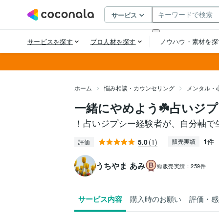
ホーム
悩み相談・カウンセリング
メンタル・
一緒にやめよう☘️占いジ
！占いジプシー経験者が、自分軸で
1
件
5.0
(1)
販売実績
評価
うちやま あみ
総販売実績：
259件
サービス内容
購入時のお願い
評価・感