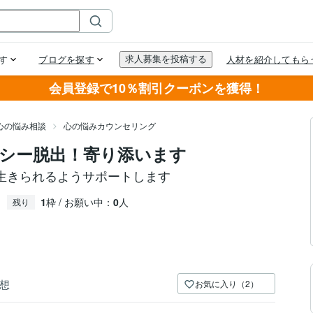
会員登録で10％割引クーポンを獲得！
心の悩み相談
心の悩みカウンセリング
プシー脱出！寄り添います
生きられるようサポートします
1
枠 / お願い中：
0
人
残り
想
お気に入り（2）