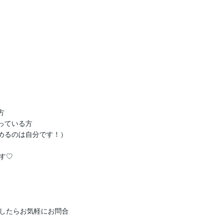


ている方

めるのは自分です！）

♡

したらお気軽にお問合