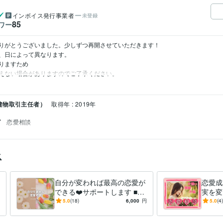
インボイス発行事業者
未登録
85
ワー
りがとうございました。少しずつ再開させていただきます！

、日によって異なります。

りますため

えない場合がありますのでご了承ください。
建物取引主任者）
取得年 : 2019年
グ
恋愛相談
ス
自分が変われば最高の恋愛が
恋愛成
できる❤️サポートします ■片
実を変
想い、復縁、不倫、歳の差…
プシー
5.0
(18)
6,000
円
5.0
(4)
どんな悩みも絶対否定しませ
ドバイ
ん■