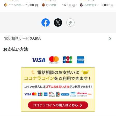
人間関係の悩みを解決志
の先生に恋愛相談するよ
1,500
160
2,000
向でお聴きします。
うなお気軽さでどうぞ
こころのサポート関西
けい教授
心の救急ナース‼️〜ゆう〜
円
円
/分
円
電話相談サービスQ&A
お支払い方法