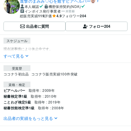
進撃のまみみ♡心を癒すピアヘルパー
本人確認
機密保持契約(NDA)
インボイス発行事業者
未登録
総販売実績
119
評価
4.9
フォロワー
204
出品者に質問
フォロー
204
スケジュール
すべて見る
受賞歴
ココナラ初出品
ココナラ販売実績100件突破
資格・検定
ピアヘルパー
取得年 : 2009年
秘書検定準1級
取得年 : 2010年
ことわざ検定5級
取得年 : 2019年
秘書技能検定準1級
取得年 : 2008年
出品者の実績をもっと見る
得意分野
悩み相談・カウンセリング
愚痴聞き/お悩み相談/話し相手
人生相談
恋愛相談
電話相談
愚痴聞き
話し相手
悩み相談
恋愛
仕事