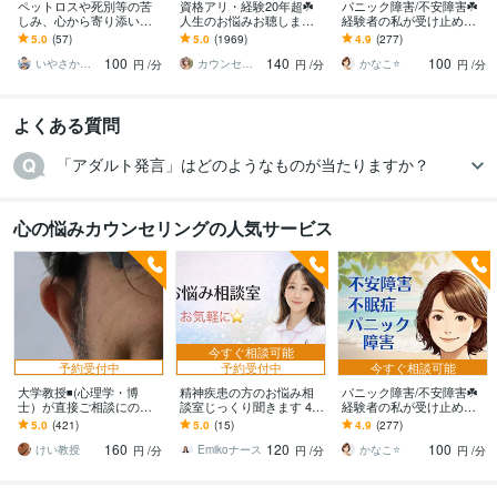
ペットロスや死別等の苦
資格アリ・経験20年超☘️
パニック障害/不安障害☘️
しみ、心から寄り添いま
人生のお悩みお聴します
経験者の私が受け止めま
す 止まった時計の針、無
鬱・HSP・介護障害・毒
す これってパニック障
5.0
(57)
5.0
(1969)
4.9
(277)
理に動かさなくて大丈夫
親・恋愛・仕事・育児・
害？様々な対処法、あな
100
140
100
ですから
占い依存etc
たと一緒に考えます
いやさか☆やすらぎの傾聴者
カウンセリング事務所☘️オフィスカノン
かなこ⭐️
円
/分
円
/分
円
/分
よくある質問
「アダルト発言」はどのようなものが当たりますか？
心の悩みカウンセリングの人気サービス
今すぐ相談可能
予約受付中
予約受付中
今すぐ相談可能
大学教授◾️(心理学・博
精神疾患の方のお悩み相
パニック障害/不安障害☘️
士）が直接ご相談にのり
談室じっくり聞きます 48
経験者の私が受け止めま
ます 学生さんが、心理学
時間以内にあなただけの
す これってパニック障
5.0
(421)
5.0
(15)
4.9
(277)
の先生に恋愛相談するよ
Word資料を無料でお届け
害？様々な対処法、あな
160
120
100
うなお気軽さでどうぞ
します
たと一緒に考えます
けい教授
Emikoナース
かなこ⭐️
円
/分
円
/分
円
/分