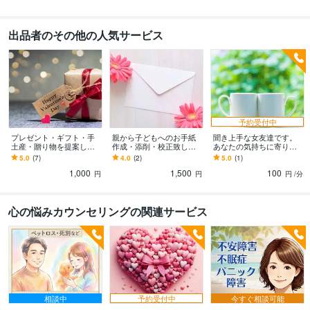
人間関係
ライティング・翻訳
手紙の作成・添削・校正
出品者のその他の人気サービス
結婚式
家庭
手紙
サンタクロース
記念日
誕生日
小学校
ファンレター
予約受付中
プレゼント・ギフト・手
親から子どもへのお手紙
聞き上手な女友達です。
土産・贈り物を提案しま
作成・添削・校正致しま
あなたの気持ちに寄り添
す センスの良いプレゼン
す 人の心を動かす手紙・
います 愚痴聞きやお悩み
5.0
(7)
4.0
(2)
5.0
(1)
ト選び、ギフトセレクト
子供を感動させる手紙を
相談、自慢話から雑談ま
1,000
1,500
100
代行します♪
一緒に書きましょう
で話し相手になります。
円
円
円
/分
心の悩みカウンセリングの関連サービス
相談中
予約受付中
今すぐ相談可能