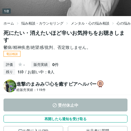
1/2
ホーム
悩み相談・カウンセリング
メンタル・心の悩み相談
心の悩み
死にたい・消えたいほど辛いお気持ちをお聴きしま
す
鬱病/精神疾患/絶望感/批判、否定致しません。
電話相談
-
0
件
評価
販売実績
1
枠 / お願い中：
0
人
残り
進撃のまみみ♡心を癒すピアヘルパー
総販売実績：
119件
受付休止中
再開したら通知を受け取る
お気に入り(20)
出品者に質問