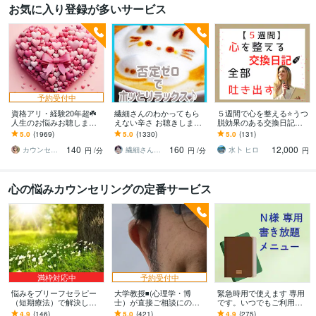
お気に入り登録が多いサービス
予約受付中
資格アリ・経験20年超☘️
繊細さんのわかってもら
５週間で心を整える⭐うつ
人生のお悩みお聴します
えない辛さ お聴きします
脱効果のある交換日記し
鬱・HSP・介護障害・毒
HSP/モヤモヤを手放す一
ます 【通常版】気持ちを
5.0
(1969)
5.0
(1330)
5.0
(131)
親・恋愛・仕事・育児・
歩☘️自分を大切にする✨を
吐き出す、習慣化❗
140
160
12,000
占い依存etc
始めよう
カウンセリング事務所☘️オフィスカノン
繊細さん相談室☘️野崎真礼（まひろ）
水卜 ヒロ
円
/分
円
/分
円
心の悩みカウンセリングの定番サービス
満枠対応中
予約受付中
悩みをブリーフセラピー
大学教授◾️(心理学・博
緊急時用で使えます 専用
（短期療法）で解決しま
士）が直接ご相談にのり
です。いつでもご利用下
す こころの不調、家族や
ます 学生さんが、心理学
さいね。
4.9
(146)
5.0
(421)
4.9
(275)