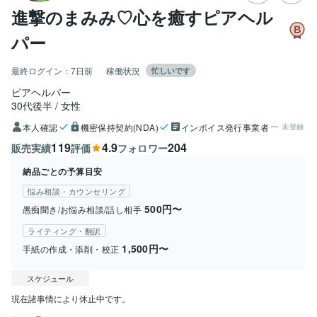
進撃のまみみ♡心を癒すピアヘル
パー
最終ログイン：
7日前
稼働状況
忙しいです
ピアヘルパー
30代後半
女性
本人確認
機密保持契約(NDA)
インボイス発行事業者
未登録
119
4.9
204
販売実績
評価
フォロワー
納品ごとの予算目安
悩み相談・カウンセリング
500円〜
愚痴聞き/お悩み相談/話し相手
ライティング・翻訳
1,500円〜
手紙の作成・添削・校正
スケジュール
現在諸事情により休止中です。