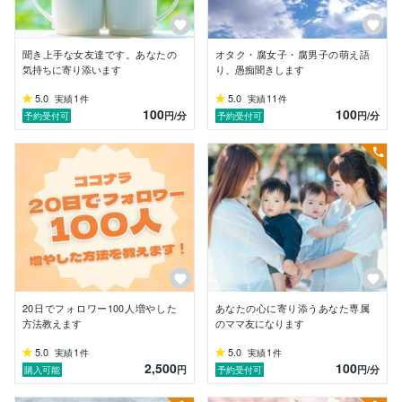
・株式投資（日本株・中長期・高配当・株主優待）

・カメラ

♡自分史♡

聞き上手な女友達です。あなたの
オタク・腐女子・腐男子の萌え語
10歳　最遊記（悟浄派）にはまり腐女子になる

気持ちに寄り添います
り、愚痴聞きします
11歳　父と折り合いが悪く、すでに自殺願望があった

5.0
1
5.0
11
実績
件
実績
件
12歳　中学受験で中堅校に進学

100
100
円
/分
円
/分
予約受付可
予約受付可
13歳　コミケデビュー

14歳　音ゲーのためにゲーセンに通う

15歳　ハガレンにはまる　初めて18禁本を買う

16歳　母が癌に倒れ、家事勉強部活の両立に苦しむ

17歳　空前の三国志ブーム

18歳　母が癌で亡くなる・ニコ厨になる

19歳　大学生に　学業に資格取得に部活に大忙し

20～21歳　大忙し　リア充期

22歳　家から出られなくなる　AKBオタクに

23歳　入籍

24歳　挙式＋長男出産

25歳　産後鬱

20日でフォロワー100人増やした
あなたの心に寄り添うあなた専属
26歳　注文住宅で家を建てる

方法教えます
のママ友になります
27歳　新居に引っ越し

5.0
1
5.0
1
実績
件
実績
件
28歳　次男出産

2,500
100
円
円
/分
購入可能
予約受付可
29歳　ADHD・双極性障害と診断される

30歳　三男出産
