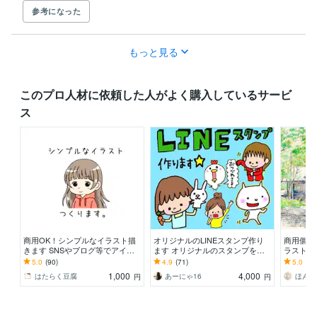
参考になった
もっと見る
このプロ人材に依頼した人がよく購入しているサービ
ス
商用OK！シンプルなイラスト描
オリジナルのLINEスタンプ作り
商用個人
きます SNSやブログ等でアイコ
ます オリジナルのスタンプを作
ラスト制
ンとしてお使いいただけます！
成したいけど出来ない方
ありイラ
5.0
(90)
4.9
(71)
5.0
(75
画タッチ
1,000
4,000
はたらく豆腐
あーにゃ16
ほんじ
円
円