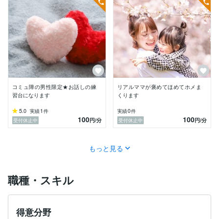
31歳　株式投資を始める
コミュ障の男性限定★お話しの練
リアルママが褒めてほめてホメま
習台になります
くります
5.0
1
0
実績
件
実績
件
100
100
円
/分
円
/分
受付休止中
受付休止中
もっと見る
職種・スキル
得意分野