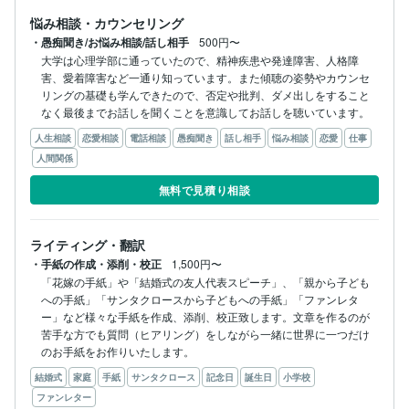
悩み相談・カウンセリング
・愚痴聞き/お悩み相談/話し相手
500円〜
大学は心理学部に通っていたので、精神疾患や発達障害、人格障
害、愛着障害など一通り知っています。また傾聴の姿勢やカウンセ
リングの基礎も学んできたので、否定や批判、ダメ出しをすること
なく最後までお話しを聞くことを意識してお話しを聴いています。
人生相談
恋愛相談
電話相談
愚痴聞き
話し相手
悩み相談
恋愛
仕事
人間関係
無料で見積り相談
ライティング・翻訳
・手紙の作成・添削・校正
1,500円〜
「花嫁の手紙」や「結婚式の友人代表スピーチ」、「親から子ども
への手紙」「サンタクロースから子どもへの手紙」「ファンレタ
ー」など様々な手紙を作成、添削、校正致します。文章を作るのが
苦手な方でも質問（ヒアリング）をしながら一緒に世界に一つだけ
のお手紙をお作りいたします。
結婚式
家庭
手紙
サンタクロース
記念日
誕生日
小学校
ファンレター