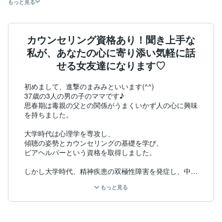
もっと見る
カウンセリング資格あり！聞き上手な
私が、あなたの心に寄り添い気軽に話
せる女友達になります♡
初めまして、進撃のまみみといいます(^^)

37歳の3人の男の子のママです♪

思春期は毒親の父との関係がうまくいかず人の心に興味
を持ちました。

大学時代は心理学を専攻し、

傾聴の姿勢とカウンセリングの基礎を学び、

ピアヘルパーという資格を取得しました。

しかし大学時代、精神疾患の双極性障害を発症し、中
退。

もっと見る
現在は自分にあった病院、薬、カウンセラーさんに出会
うことができ、人生が変わりました。

人に癒してもらった分、これからは人を癒していければ
と思っています。
