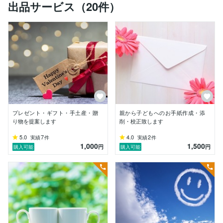
出品サービス（20件）
おせっかいで人の話を聞くのが大好きなアラフォー女で
す。

あなたの聞き上手な女友達になれたらと思っています(^
^)

あなたのお話を否定したり、批判したり、ダメ出しした
り引いたりすることはございません。

心に寄り添い、少しでもあなたに癒しの時間を提供した
いです♪

ここまで読んでくださってありがとうございます。

ご相談は1分からでも大丈夫です。

プレゼント・ギフト・手土産・贈
親から子どもへのお手紙作成・添
サービス内容についてのご質問はDMよりお気軽にお声
り物を提案します
削・校正致します
がけください。

あなたとお話しできるのを心より楽しみにしております
5.0
7
4.0
2
実績
件
実績
件
1,000
1,500
ね♪

円
円
購入可能
購入可能
♡進撃のまみみの好きなもの♡

・アニメ・マンガ・ゲーム

・AKB48（推しは卒業生の秋元才加ちゃん）

・子育て・知育

・三国志

・麻雀
