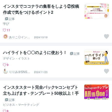
インスタでココナラの集客をしよう②投稿
作成で気をつけるポイント2
記事
学び
11
ありこ◎インス
2024/10/19
タ運用サポート
ハイライトを〇〇のように使おう！
記事
デザイン・イラスト
9
りりみ＠SNSイ
2024/11/23
ンスタ運用
インスタスタート完全パック✨コンセプト
立ち上げます - テンプレート50枚以上！手
軽に投稿！専用の投稿スケジュール付。サ
記事
ービス内容【今が一番お安いです】
ビジネス・マーケティング
8