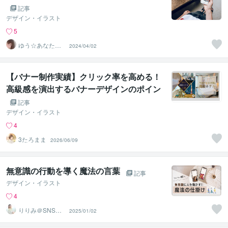
記事
デザイン・イラスト
5
ゆう☆あなたの
2024/04/02
夢をデザインで
応援
【バナー制作実績】クリック率を高める！
高級感を演出するバナーデザインのポイン
ト
記事
デザイン・イラスト
4
3たろまま
2026/06/09
無意識の行動を導く魔法の言葉
記事
デザイン・イラスト
4
りりみ＠SNSイ
2025/01/02
ンスタ運用