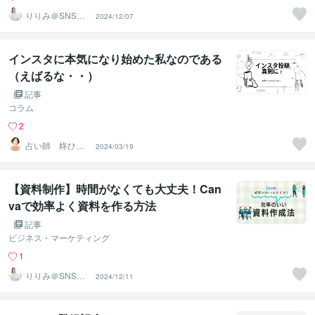
りりみ＠SNSイ
2024/12/07
ンスタ運用
インスタに本気になり始めた私なのである
（えばるな・・）
記事
コラム
2
占い師 柊ひか
2024/03/19
り
【資料制作】時間がなくても大丈夫！Can
vaで効率よく資料を作る方法
記事
ビジネス・マーケティング
1
りりみ＠SNSイ
2024/12/11
ンスタ運用