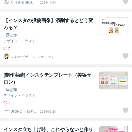
りりみ＠SNSイ
2024/11/04
ンスタ運用
【インスタの投稿画像】添削するとどう変
わる？
記事
デザイン・イラスト
7
あやせデザイン
2024/07/17
[制作実績]インスタテンプレート（美容サ
ロン）
記事
デザイン・イラスト
7
Slide D｜ 資料特
2024/02/23
化デザイン
インスタ立ち上げ時、これやらないと作り