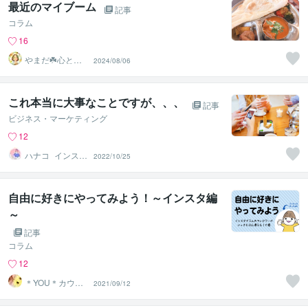
最近のマイブーム
記事
コラム
16
やまだ☘️心と頭
2024/08/06
がスッキリ整う
サロン
これ本当に大事なことですが、、、
記事
ビジネス・マーケティング
12
ハナコ_インスタ
2022/10/25
ブランディング
の先生
自由に好きにやってみよう！～インスタ編
～
記事
コラム
12
＊YOU＊カウン
2021/09/12
セラー＆キャリ
コン