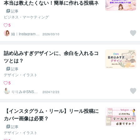
本当は教えたくない！簡単に作れる投稿ネ
タ10選
記事
ビジネス・マーケティング
5
紬｜Instagram運
2026/03/10
用代行＆サポー
ト
詰め込みすぎデザインに、余白を入れるコ
ツとは？
記事
デザイン・イラスト
5
りりみ＠SNSイ
2024/12/23
ンスタ運用
【インスタグラム・リール】リール投稿に
カバー画像は必要？
記事
デザイン・イラスト