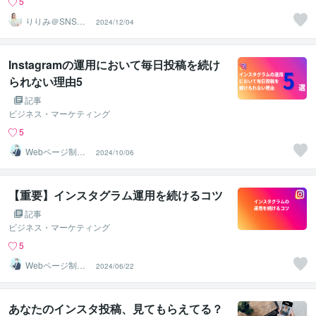
5
りりみ＠SNSイ
2024/12/04
ンスタ運用
Instagramの運用において毎日投稿を続け
られない理由5
記事
ビジネス・マーケティング
5
Webページ制作
2024/10/06
効率化｜AI構成
設計士
【重要】インスタグラム運用を続けるコツ
記事
ビジネス・マーケティング
5
Webページ制作
2024/06/22
効率化｜AI構成
設計士
あなたのインスタ投稿、見てもらえてる？