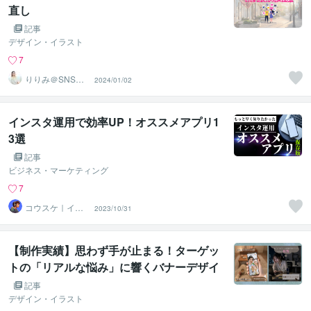
直し
記事
デザイン・イラスト
7
りりみ＠SNSイ
2024/01/02
ンスタ運用
インスタ運用で効率UP！オススメアプリ1
3選
記事
ビジネス・マーケティング
7
コウスケ｜イン
2023/10/31
スタ×マーケでマ
ネタイズ術
【制作実績】思わず手が止まる！ターゲッ
トの「リアルな悩み」に響くバナーデザイ
ン
記事
デザイン・イラスト