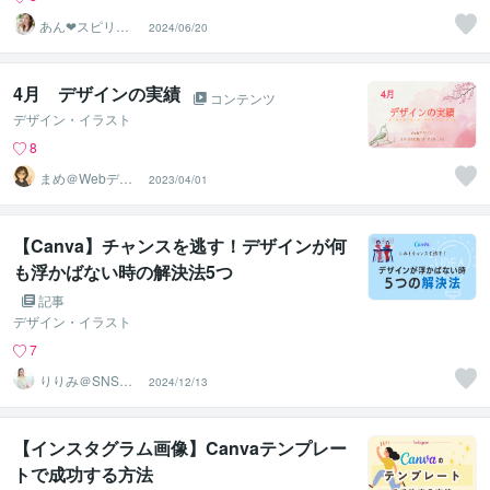
あん❤スピリチ
2024/06/20
ュアル×論理で引
き寄せる
4月 デザインの実績
コンテンツ
デザイン・イラスト
8
まめ＠Webデザ
2023/04/01
イン
【Canva】チャンスを逃す！デザインが何
も浮かばない時の解決法5つ
記事
デザイン・イラスト
7
りりみ＠SNSイ
2024/12/13
ンスタ運用
【インスタグラム画像】Canvaテンプレー
トで成功する方法