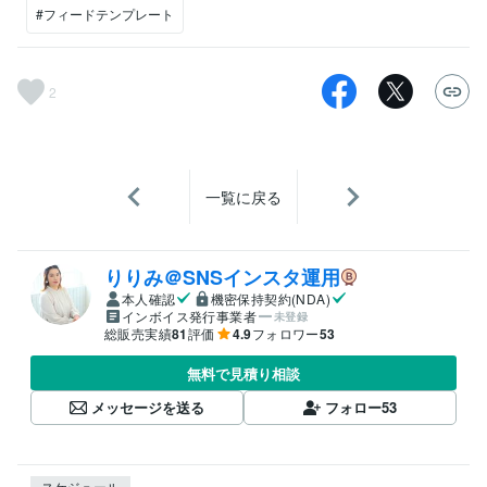
#フィードテンプレート
2
一覧に戻る
りりみ＠SNSインスタ運用
本人確認
機密保持契約(NDA)
インボイス発行事業者
未登録
総販売実績
81
評価
4.9
フォロワー
53
無料で見積り相談
メッセージを送る
フォロー
53
スケジュール