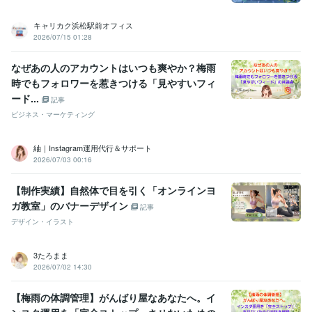
キャリカク浜松駅前オフィス
2026/07/15 01:28
なぜあの人のアカウントはいつも爽やか？梅雨
時でもフォロワーを惹きつける「見やすいフィ
ード...
記事
ビジネス・マーケティング
紬｜Instagram運用代行＆サポート
2026/07/03 00:16
【制作実績】自然体で目を引く「オンラインヨ
ガ教室」のバナーデザイン
記事
デザイン・イラスト
3たろまま
2026/07/02 14:30
【梅雨の体調管理】がんばり屋なあなたへ。イ