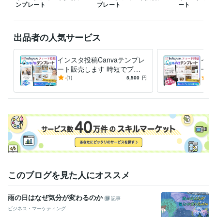
ンプレート
プレート
ート
出品者の人気サービス
インスタ投稿Canvaテンプレ
イン
ート販売します 時短でプロ
ート
級の仕上がり！自由自在に変
級の
-
(1)
5,500
円
5.0
更してフィード投稿制作！
更し
このブログを見た人にオススメ
雨の日はなぜ気分が変わるのか
記事
ビジネス・マーケティング