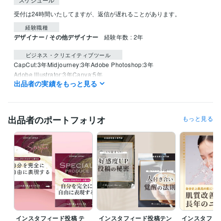
受付は24時間いたしてますが、返信が遅れることがあります。
経験職種
デザイナー / その他デザイナー
経験年数 : 2年
ビジネス・クリエイティブツール
CapCut:3年
Midjourney:3年
Adobe Photoshop:3年
Adobe Illustrator:3年
Canva:5年
出品者の実績をもっと見る
得意分野
集客・マーケティング相談
インスタグラム運用代行
SNSマーケテ
ィング
出品者のポートフォリオ
もっと見る
マーケティング
インスタグラム
インスタ集客
canva
バナー広告
学歴
文化服装学院
1994年3月 ~ 1997年2月
インスタフィード投稿 テ
インスタフィード投稿テン
インスタフィ