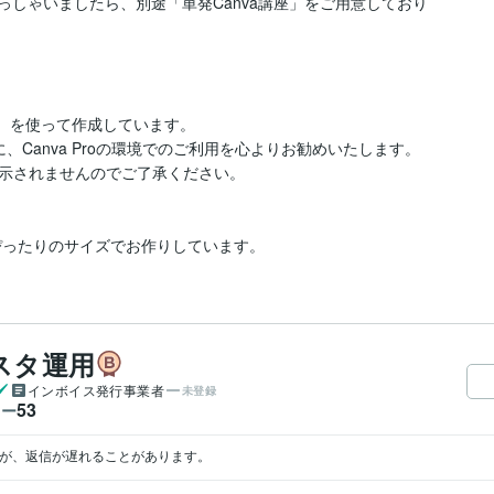
らっしゃいましたら、別途「単発Canva講座」をご用意しており
ン）を使って作成しています。

、Canva Proの環境でのご利用を心よりお勧めいたします。
示されませんのでご了承ください。

)にぴったりのサイズでお作りしています。
スタ運用
インボイス発行事業者
未登録
53
ワー
すが、返信が遅れることがあります。