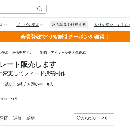
会員登録で10％割引クーポンを獲得！
ル作成・画像デザイン
SNS・アイキャッチ画像作成
プレート販売します
に変更してフィード投稿制作！
5
枠 / お願い中：
0
人
残り
売実績：
81件
質問
評価・感想
お気に入り（29）