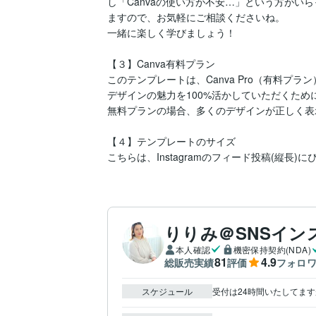
し「Canvaの使い方が不安…」という方がい
ますので、お気軽にご相談くださいね。

一緒に楽しく学びましょう！

【３】Canva有料プラン

このテンプレートは、Canva Pro（有料プラ
デザインの魅力を100%活かしていただくために
無料プランの場合、多くのデザインが正しく表
【４】テンプレートのサイズ

こちらは、Instagramのフィード投稿(縦長
りりみ＠SNSイン
本人確認
機密保持契約(NDA)
81
4.9
総販売実績
評価
フォロ
スケジュール
受付は24時間いたしてま