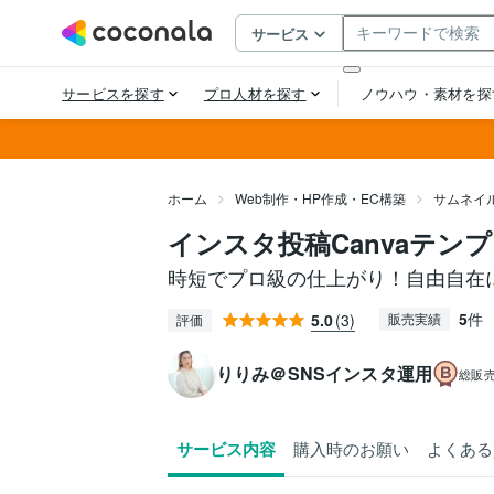
ホーム
Web制作・HP作成・EC構築
サムネイ
インスタ投稿Canvaテン
時短でプロ級の仕上がり！自由自在
5
件
5.0
(3)
販売実績
評価
りりみ＠SNSインスタ運用
総販
サービス内容
購入時のお願い
よくある