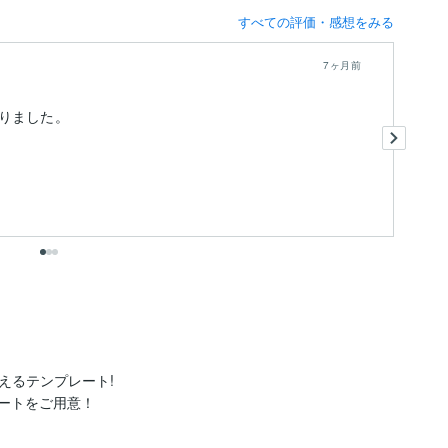
すべての評価・感想をみる
7ヶ月前
りました。
と
出
るテンプレート!

ートをご用意！
