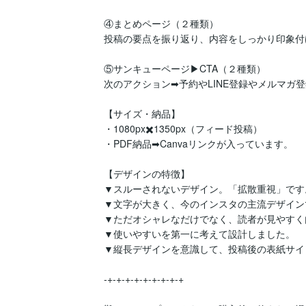
④まとめページ（２種類）

投稿の要点を振り返り、内容をしっかり印象付
⑤サンキューページ▶︎CTA（２種類）

次のアクション➡︎予約やLINE登録やメルマガ
【サイズ・納品】

・1080px✖️1350px（フィード投稿）

・PDF納品➡︎Canvaリンクが入っています。

【デザインの特徴】

▼スルーされないデザイン。「拡散重視」です。
▼文字が大きく、今のインスタの主流デザインで
▼ただオシャレなだけでなく、読者が見やすく
▼使いやすいを第一に考えて設計しました。

▼縦長デザインを意識して、投稿後の表紙サイ
-+-+-+-+-+-+-+-+-+
