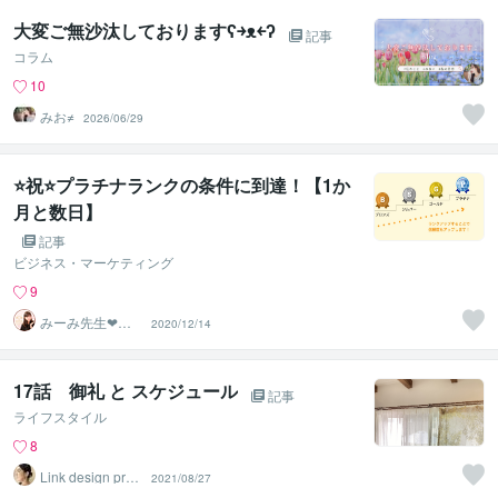
大変ご無沙汰しておりますʕ￫ᴥ￩ʔ
記事
コラム
10
みお≠
2026/06/29
⭐祝⭐プラチナランクの条件に到達！【1か
月と数日】
記事
ビジネス・マーケティング
9
みーみ先生❤恋
2020/12/14
愛パーソナルト
レーナー
17話 御礼 と スケジュール
記事
ライフスタイル
8
Link design proj
2021/08/27
ect