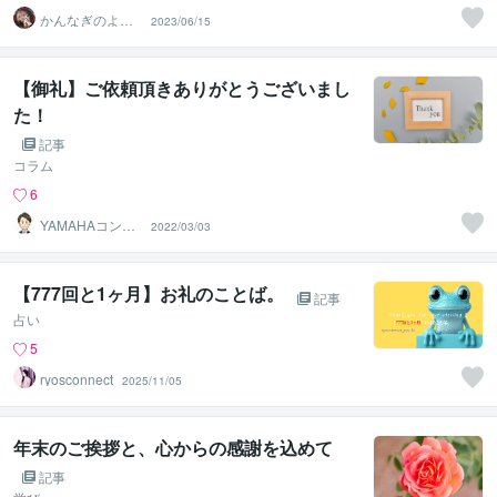
かんなぎのよろ
2023/06/15
ず相談処 琉球ユ
タの家系
【御礼】ご依頼頂きありがとうございまし
た！
記事
コラム
6
YAMAHAコンサ
2022/03/03
ルティング
【777回と1ヶ月】お礼のことば。
記事
占い
5
ryosconnect
2025/11/05
年末のご挨拶と、心からの感謝を込めて
記事