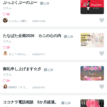
ぷっぷくぷーのぷー
記事
コラム
36
にゃもし⭐︎魁‼︎乙
2025/10/22
女塾
たなばた企画2026 カニの心の内
記事
コラム
28
カニ＊やわらか
2026/07/11
まごころ検定1級
御礼申し上げます☆彡
記事
コラム
24
MAKO（マコ）
2023/07/01
占い♡心寄り添
うヒーラー
ココナラ電話相談 5か月経過。
記事