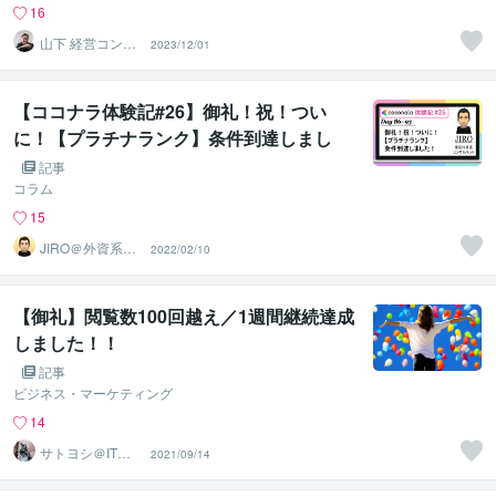
16
山下 経営コンサ
2023/12/01
ル／コーチ
【ココナラ体験記#26】御礼！祝！つい
に！【プラチナランク】条件到達しまし
た！【Day86-93】
記事
コラム
15
JIRO＠外資系コ
2022/02/10
ンサル・英語育
児
【御礼】閲覧数100回越え／1週間継続達成
しました！！
記事
ビジネス・マーケティング
14
サトヨシ＠ITマ
2021/09/14
ン