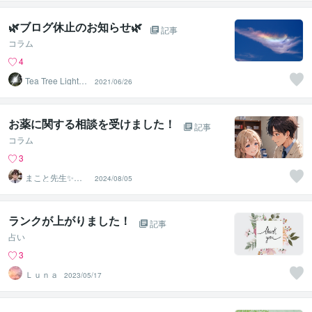
み相談室
🌿ブログ休止のお知らせ🌿
記事
コラム
4
Tea Tree Lightho
2021/06/26
use
お薬に関する相談を受けました！
記事
コラム
3
まこと先生✨未
2024/08/05
来を照らすお悩
み相談室
ランクが上がりました！
記事
占い
3
Ｌｕｎａ
2023/05/17