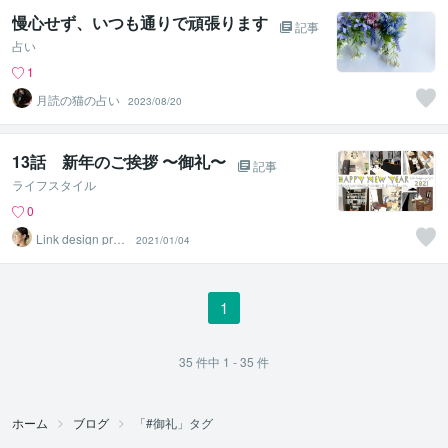
慢心せず、いつも通りで頑張ります
記事
占い
1
月読の猫の占い
2023/08/20
13話 新年のご挨拶 〜御礼〜
記事
ライフスタイル
0
Link design proj
2021/01/04
ect
1
35
件中
1 - 35
件
ホーム
ブログ
「#御礼」タグ