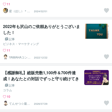
11
星（ほし）＊易
2024/02/01
占い師＊講師
2022年も沢山のご依頼ありがとうございま
した！
記事
ビジネス・マーケティング
11
YAMAHAコンサ
2022/12/22
ルティング
【感謝御礼】総販売数1,100件＆700件達
成！あなたとの対話でずっと守り続けてき
た「ひとつの約束」
記事
コラム
10
てんせつ☆最適
2026/07/29
ライフをサポー
トする