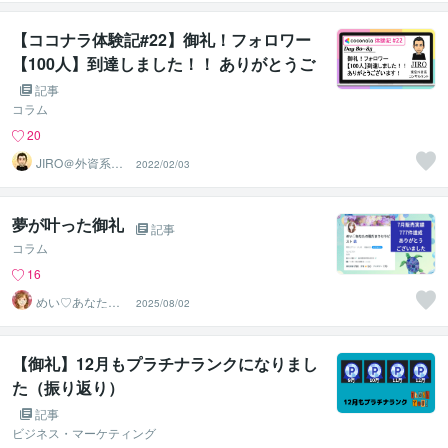
【ココナラ体験記#22】御礼！フォロワー
【100人】到達しました！！ ありがとうご
ざいます！【Day80-85】
記事
コラム
20
JIRO＠外資系コ
2022/02/03
ンサル・英語育
児
夢が叶った御礼
記事
コラム
16
めい♡あなたの
2025/08/02
陽だまりセラピ
スト
【御礼】12月もプラチナランクになりまし
た（振り返り）
記事
ビジネス・マーケティング