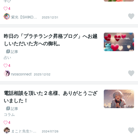
学び
4
紫光【SHIKO】
2025/12/31
遠隔透視鑑定士
昨日の「プラチランク昇格ブログ」へお越
しいただいた方への御礼。
記事
占い
4
ryosconnect
2025/12/02
電話相談を頂いた２名様、ありがとうござ
いました！
記事
コラム
4
まこと先生✨未
2024/07/26
来を照らすお悩