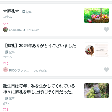
☆御礼☆
記事
コラム
7
abeille0404
2024/10/01
【御礼】2024年ありがとうございました
記事
コラム
6
RICO ファッシ
2024/12/27
ョンアドバイザ
ー
誕生日は毎年、私を生かしてくれている
神々に御礼を申し上げに行く日だった。
記事
占い
6