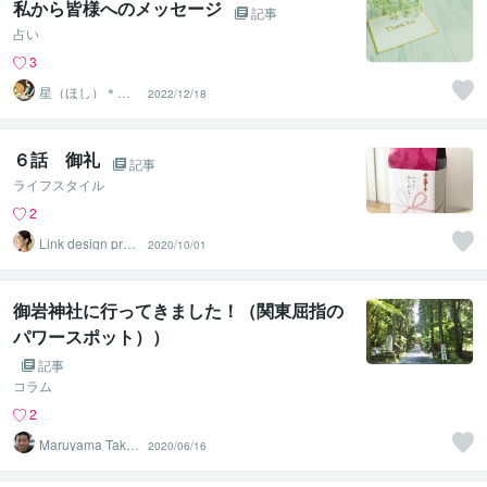
私から皆様へのメッセージ
記事
占い
3
星（ほし）＊易
2022/12/18
占い師＊講師
６話 御礼
記事
ライフスタイル
2
Link design proj
2020/10/01
ect
御岩神社に行ってきました！（関東屈指の
パワースポット））
記事
コラム
2
Maruyama Take
2020/06/16
shi1