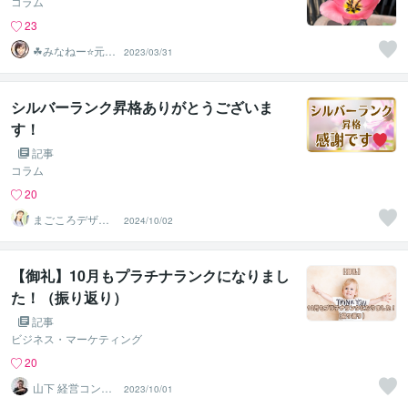
コラム
23
☘みなねー⭐️元総
2023/03/31
務部長☘
シルバーランク昇格ありがとうございま
す！
記事
コラム
20
まごころデザイ
2024/10/02
ン
【御礼】10月もプラチナランクになりまし
た！（振り返り）
記事
ビジネス・マーケティング
20
山下 経営コンサ
2023/10/01
ル／コーチ