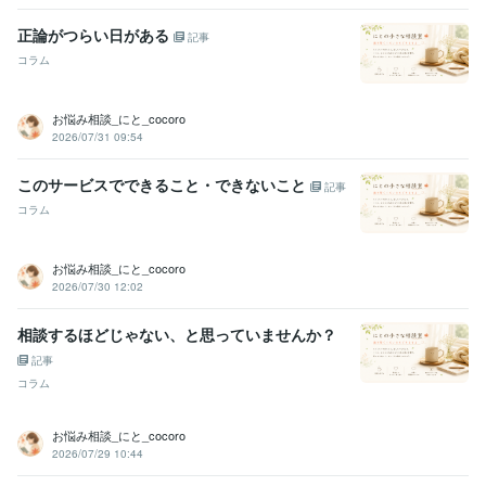
骨粗しょう症の予防法、付き合い方
脳トレゲームをやってみよう！
正論がつらい日がある
（高齢者向け）
サプリメントの正しい使い方
骨粗しょう症の予防
記事
法、付き合い方
某SF漫画(現在未発表)の原作に協力歴あり（投資関
コラム
連）
ココナラ電話相談で10万円稼ぐ方法
なぜ薬剤師が占い師になっ
たのか？人生逆転の法則
お悩み相談_にと_cocoro
2026/07/31 09:54
資格・検定
薬剤師
取得年 : 2011年
このサービスでできること・できないこと
金融渉外技能審査（FP3級）
取得年 : 2014年
記事
高等学校教諭免許
取得年 : 2011年
コラム
ビジネス・クリエイティブツール
Excel:18年
Google スプレッドシート:3年
Google スライド:3年
お悩み相談_にと_cocoro
Google ドキュメント:3年
Keynote:3年
Numbers:3年
Pages:3年
2026/07/30 12:02
PowerPoint:15年
Word:18年
ChatGPT:1年
相談するほどじゃない、と思っていませんか？
得意分野
記事
悩み相談・カウンセリング
占い鑑定
傾聴カウンセラー
うつ病、心
コラム
身症、不安神経症、不眠症の相談
クスリの相談（飲み合わせ、副作
用の相談）
資産運用
薬剤師
占い師
カウンセラー
医薬品
資産運用
個人トレーダー
お悩み相談_にと_cocoro
タロットカード
四柱推命
九星気学
コーチング
2026/07/29 10:44
集客・マーケティング相談
ココナラ副業アドバイザー