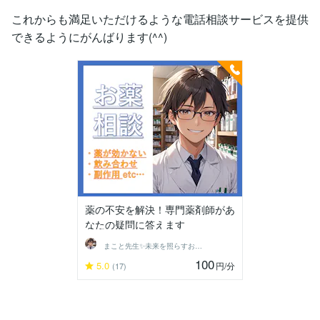
これからも満足いただけるような電話相談サービスを提供
できるようにがんばります(^^)
薬の不安を解決！専門薬剤師があ
なたの疑問に答えます
まこと先生✨未来を照らすお悩み相談室
100
5.0
円
/分
(17)