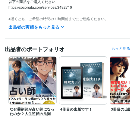
以下の商品をご購入ください

https://coconala.com/services/3492710

※遅くとも、ご希望の時間の１時間前までにご連絡ください。

出品者の実績をもっと見る
✨

早めに希望時間をご連絡いただけると

希望の時間にご相談しやすいです。

出品者のポートフォリオ
もっと見る
✨

また集中チャットサービス提供時は

電話相談を受付できません。

あらかじめご了承ください。

【相談者様からのコメント】

＜Mさん＞

声が大好きです。

優しい口調でほんとに癒されるので、

是非他の方にも電話かけてみてほしいです。

なぜ薬剤師が占い師になっ
4冊目の出版です！
3冊目の出版
たのか？人生逆転の法則
＜Sさん＞

まこと先生は相談相手に合わせて、

一歩ずつ前に進めるように

アドバイスをしていただけます。
