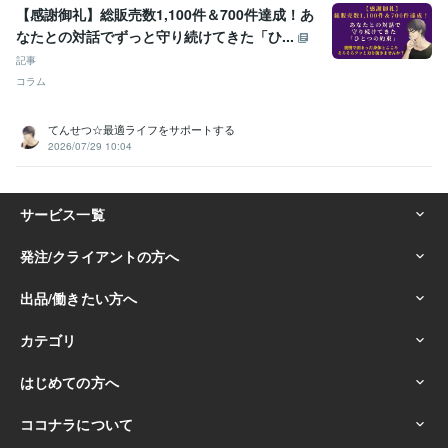
マーケティング
アドバイス
コンサルティング
ココナラ
副業
【感謝御礼】総販売数1,100件＆700件達成！あ
コーティング
売上アップ
モチベーションアップ
なたとの対話でずっと守り続けてきた「ひ...
語学力
記事
英語
日常会話レベル
コラム
てんせつ☆最適ライフをサポートする
2026/07/29 10:04