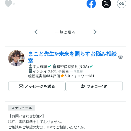
3
一覧に戻る
まこと先生✨未来を照らすお悩み相談
室
本人確認
機密保持契約(NDA)
インボイス発行事業者
未登録
総販売実績
634
評価
5.0
フォロワー
181
メッセージを送る
フォロー
181
スケジュール
【お問い合わせ歓迎♪】

現在、電話待機をしておりません。

ご相談をご希望の方は、DMでご相談いただくか、
