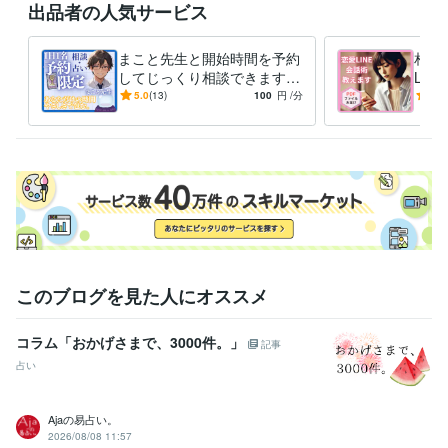
出品者の人気サービス
毎回助かっています。

<Rさん>

まこと先生と開始時間を予約
相手
私の心の声まで聞いてくださった方は

してじっくり相談できます
LI
まこと先生がはじめてでした。

この時間に相談したいあなた
なく
5.0
(13)
100
円
/分
5.0
まこと先生の優しさに温かさに救われました。

に♪占い等どんな相談もOK✨
策を
＜Sさん＞

星10⭐︎⭐︎⭐︎⭐︎⭐︎⭐︎⭐︎⭐︎⭐︎⭐︎

＜最新のお客様の声はこちら＞

https://coconala.com/users/4816932/reviews
経験職種
クリエイター / 作家
医療・介護 / 薬剤師
経験年数 : 12年
このブログを見た人にオススメ
ライフスタイル・その他 / 占い師
経験年数 : 10年
コラム「おかげさまで、3000件。」
記事
職歴
📕Amazon Kindle本を出版／ 紹介No.①
2025年1月 ~ 現在
占い
📕Amazon Kindle本を出版／ 紹介No.② 2025年2月 〜 現在
2025年
1月 ~ 現在
Ajaの易占い。
2026/08/08 11:57
受賞歴