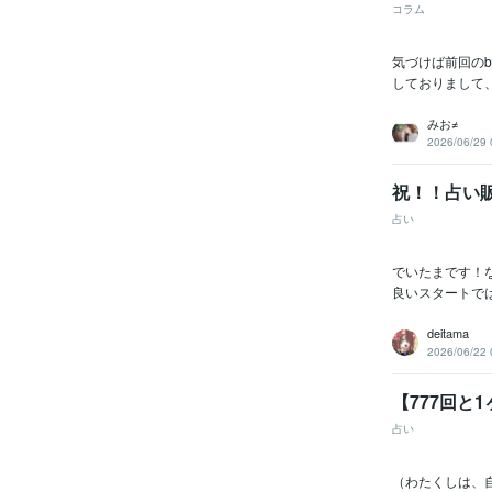
コラム
気づけば前回のb
しておりまして、
みお≠
2026/06/29 
祝！！占い
占い
でいたまです！
良いスタートでは
deitama
2026/06/22 
【777回と
占い
（わたくしは、