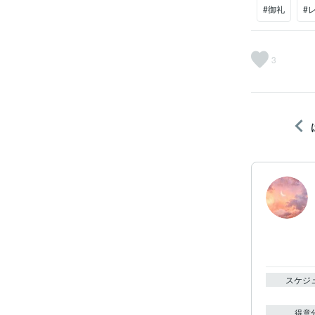
#御礼
#
3
スケジ
得意