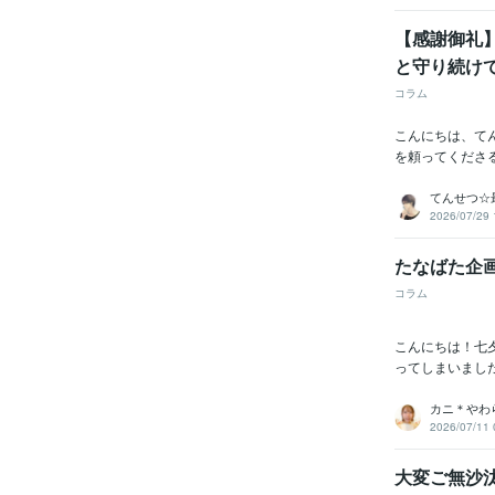
【感謝御礼】
と守り続け
コラム
こんにちは、て
を頼ってくださ
てんせつ☆
2026/07/29 
たなばた企画
コラム
こんにちは！七
ってしまいました
カニ＊やわ
2026/07/11 
大変ご無沙汰