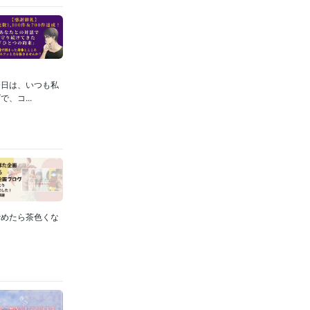
今日は、いつも私
、コ...
炒めたら茶色くな