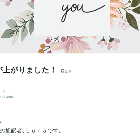
が上がりました！
記事
ｎａ
17 04:08
｡
の通訳者､Ｌｕｎａです｡