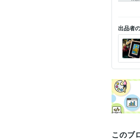
出品者
このブ