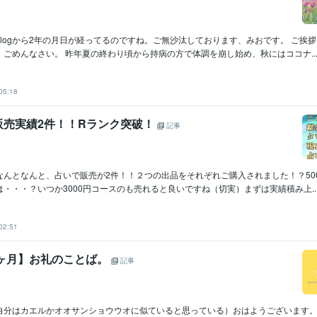
logから2年の月日が経ってるのですね。ご無沙汰しております、みおです。 ご挨
ごめんなさい。 昨年夏の終わり頃から持病の方で体調を崩し始め、秋にはココナ..
05:18
販売実績2件！！Rランク突破！
記事
なんとなんと、占いで販売が2件！！２つの出品をそれぞれご購入されました！？50
・・・？いつか3000円コースのも売れると良いですね（切実）まずは実績積み上..
02:51
1ヶ月】お礼のことば。
記事
自分はカエルかオオサンショウウオに似ていると思っている）おはようございます