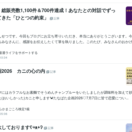
総販売数1,100件＆700件達成！あなたとの対話でずっ
てきた「ひとつの約束」
記事
んせつです。今回もブログにお立ち寄りいただき、本当にありがとうございます。
るみなさんに、感謝をお伝えしたくて筆を執りました。このたび、みなさんのおかげで
最適ライフをサポートする
10:04
2026 カニの心の内
記事
夕にはカラフルなお素麵でそうめんチャンプルーをいたしましたが調味料を加えて
(おいしかった)カニと申します🦀たなばた企画2026♡7月7日に皆で恋愛につい...
らかまごころ検定1級
05:06
しておりますʕ￫ᴥ￩ʔ
記事