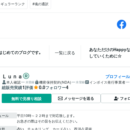
レギュラーランク
#魂の通訳
あなただけのHappy
はじめてのブログです｡
一覧に戻る
していくために☆
Ｌｕｎａ
プロフィール
本人確認
機密保持契約(NDA)
インボイス発行事業者
未登録
未登録
1
0.0
4
総販売実績
評価
フォロワー
メッセージを送る
フォ
無料で見積り相談
ュール
平日10時～２２時まで対応致します｡

お急ぎの際はその旨をお伝えください｡
占い
チャネリング　カード占い　西洋占星術
分野