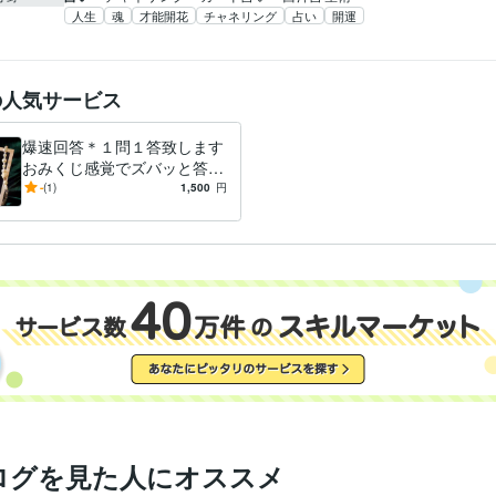
人生
魂
才能開花
チャネリング
占い
開運
の人気サービス
爆速回答＊１問１答致します
おみくじ感覚でズバッと答え
が欲しい方にお勧めです
-
(1)
1,500
円
ログを見た人にオススメ