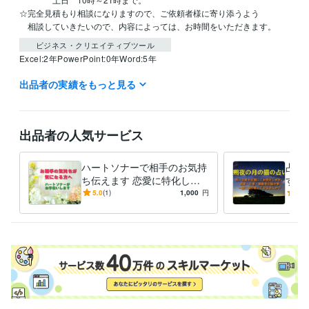
☆完全見積もり相談になりますので、ご依頼者様に寄り添うよう

　相談していきたいので、内容によっては、お時間をいただきます。
ビジネス・クリエイティブツール
Excel:2年
PowerPoint:0年
Word:5年
出品者の実績をもっと見る
得意分野
占い
タロットおよびルノルマンカード
出品者の人気サービス
ハートソナーで相手のお気持
占い
ち伝えます 恋愛に特化した
す 
スプレッド。質問者様への印
する
5.0
(1)
1,000
円
3.7
象や希望を見ませんか
鑑定