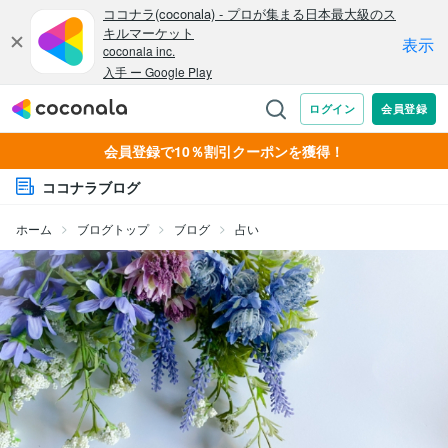
会員登録で10％割引クーポンを獲得！
ココナラブログ
ホーム
ブログトップ
ブログ
占い