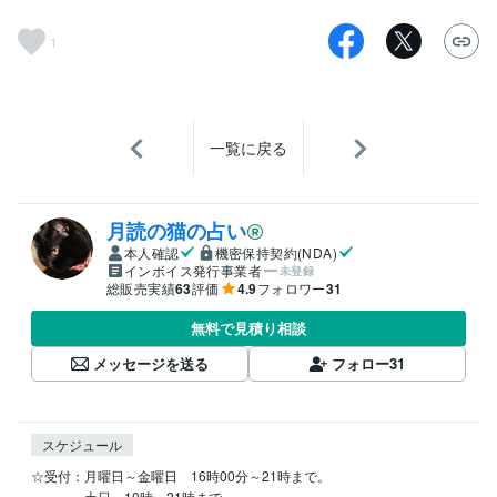
1
一覧に戻る
月読の猫の占い
本人確認
機密保持契約(NDA)
インボイス発行事業者
未登録
総販売実績
63
評価
4.9
フォロワー
31
無料で見積り相談
メッセージを送る
フォロー
31
スケジュール
☆受付：月曜日～金曜日　16時00分～21時まで。

　　　　土日　10時～21時まで。
