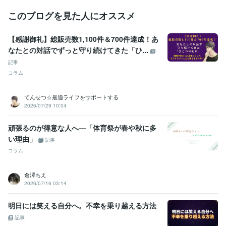
このブログを見た人にオススメ
【感謝御礼】総販売数1,100件＆700件達成！あ
なたとの対話でずっと守り続けてきた「ひ...
記事
コラム
てんせつ☆最適ライフをサポートする
2026/07/29 10:04
頑張るのが得意な人へ—「体育祭が春や秋に多
い理由」
記事
コラム
倉澤ちえ
2026/07/16 03:14
明日には笑える自分へ。不幸を乗り越える方法
記事