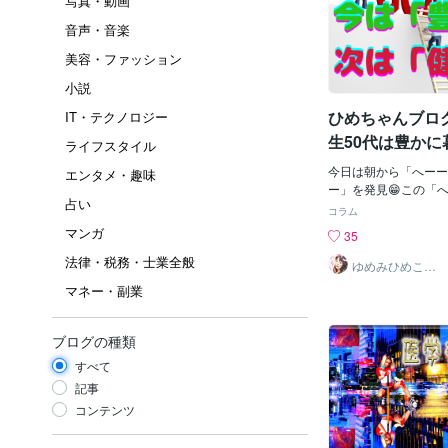
写真・動画
音声・音楽
美容・ファッション
小説
ひめちゃんブログ
IT・テクノロジー
生50代は豊かに
ライフスタイル
今日は朝から「へーー
エンタメ・趣味
ー」を発見😁この「
占い
旺盛なひめこさんは大
コラム
ーーーーーー」はこれ
マンガ
35
「美しく」過ごせたか
法律・税務・士業全般
チでなんか毎日楽しく
ゆめみひめこ☘
隣のひめこさん
して・・・✨30代は
マネー・副業
ろ「強く」なるしかな
0代子供と共に成長す
ね・・🤔50代子供も
ブログの種類
て自分磨きの時間「豊
すべて
まだだけど・・🤣次の
ですって💦でもこの
記事
してもちろん経済もな
コンテンツ
ーーーーーーー80代
く・・・なんかよい感