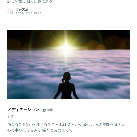
許して愛し 自分自身に戻る ...
古井克治
2021/12/10 16:08
メディテーション
記事
学び
内なる自然(命)を 愛する事で それは 柔らかな 優しい 光の空間を まとい
心の中の しがらみが 徐々に 光によって ...