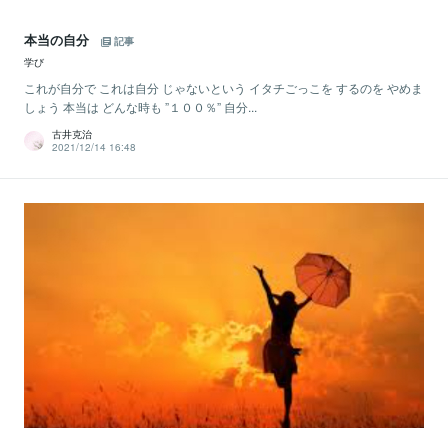
本当の自分
記事
学び
これが自分で これは自分 じゃないという イタチごっこを するのを やめま
しょう 本当は どんな時も ”１００％” 自分...
古井克治
2021/12/14 16:48