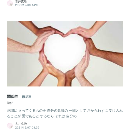
古井克治
2021/12/08 14:05
関係性
記事
学び
意識に 入ってくるものを 自分の意識の 一部として さからわずに 受け入れ
ることが 愛であると するなら それは 自分の...
古井克治
2021/12/07 08:39