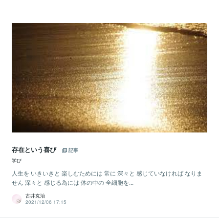
存在という喜び
記事
学び
人生を いきいきと 楽しむためには 常に 深々と 感じていなければ なりま
せん 深々と 感じる為には 体の中の 全細胞を...
古井克治
2021/12/06 17:15