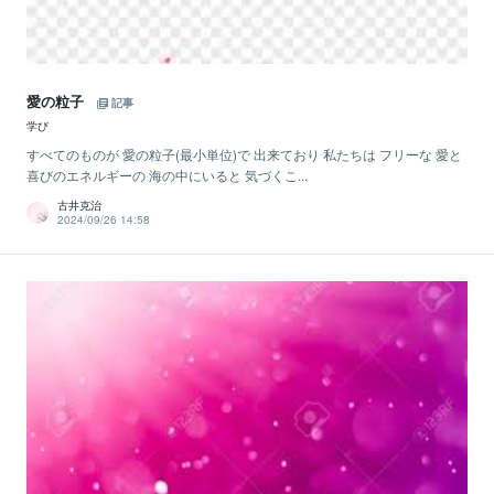
愛の粒子
記事
学び
すべてのものが 愛の粒子(最小単位)で 出来ており 私たちは フリーな 愛と
喜びのエネルギーの 海の中にいると 気づくこ...
古井克治
2024/09/26 14:58