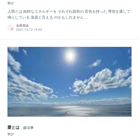
学び
人間とは 純粋なエネルギーを それぞれ固有の 音色を持った 導管を通して
鳴らしている 楽器と言える のかもしれません ...
古井克治
2021/12/12 19:45
愛とは
記事
学び