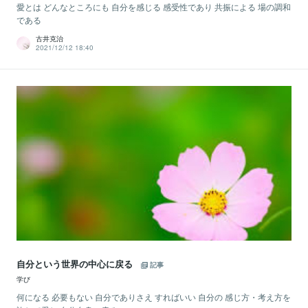
愛とは どんなところにも 自分を感じる 感受性であり 共振による 場の調和
である
古井克治
2021/12/12 18:40
自分という世界の中心に戻る
記事
学び
何になる 必要もない 自分でありさえ すればいい 自分の 感じ方・考え方を