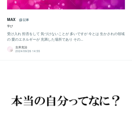
MAX
記事
学び
受け入れ 拒否をして 気づけないことが 多いですが 今とは 生かされの領域
の 愛のエネルギーが 充満した場所であり その...
古井克治
2024/09/26 14:55