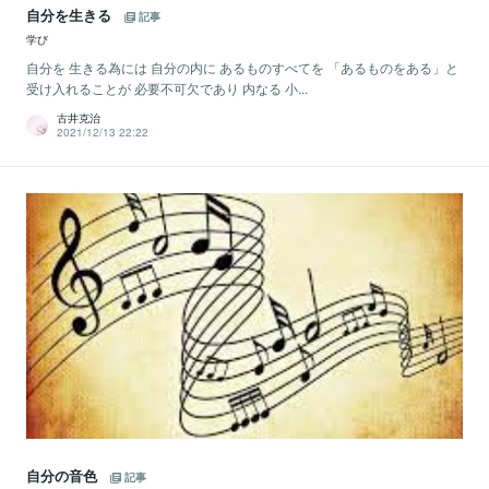
自分を生きる
記事
学び
自分を 生きる為には 自分の内に あるものすべてを 「あるものをある」と
受け入れることが 必要不可欠であり 内なる 小...
古井克治
2021/12/13 22:22
自分の音色
記事