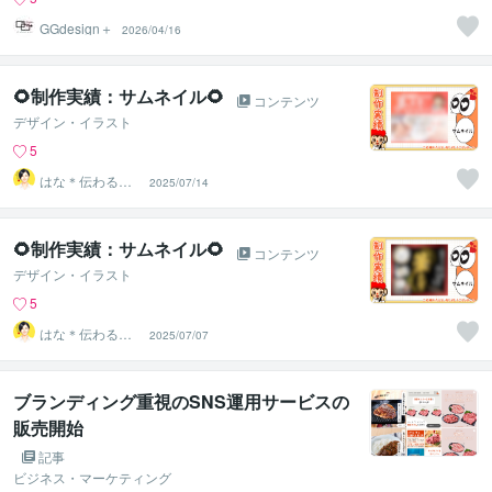
GGdesign＋
2026/04/16
🌻制作実績：サムネイル🌻
コンテンツ
デザイン・イラスト
5
はな＊伝わる形
2025/07/14
に整えるデザイ
ン秘書
🌻制作実績：サムネイル🌻
コンテンツ
デザイン・イラスト
5
はな＊伝わる形
2025/07/07
に整えるデザイ
ン秘書
ブランディング重視のSNS運用サービスの
販売開始
記事
ビジネス・マーケティング