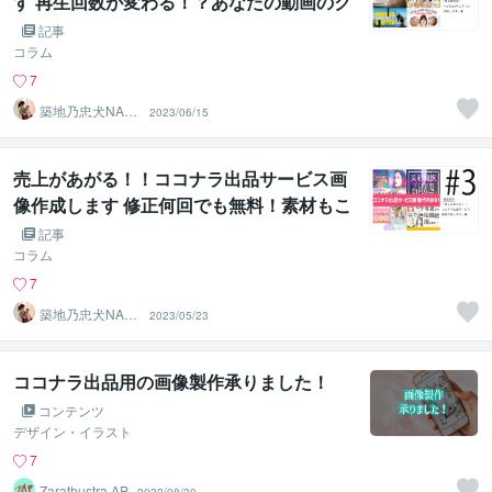
す 再生回数が変わる！？あなたの動画のク
リック数上げます！
記事
コラム
7
築地乃忠犬NAN
2023/06/15
A公
売上があがる！！ココナラ出品サービス画
像作成します 修正何回でも無料！素材もこ
ちらで用意します！
記事
コラム
7
築地乃忠犬NAN
2023/05/23
A公
ココナラ出品用の画像製作承りました！
コンテンツ
デザイン・イラスト
7
Zarathustra AP