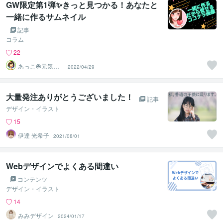
GW限定第1弾✨きっと見つかる！あなたと
一緒に作るサムネイル
記事
コラム
22
あっこ☘️元気届
2022/04/29
ける小さな幸せ
店
大量発注ありがとうございました！
記事
デザイン・イラスト
15
伊達 光希子
2021/08/01
Webデザインでよくある間違い
コンテンツ
デザイン・イラスト
14
みみデザイン
2024/01/17