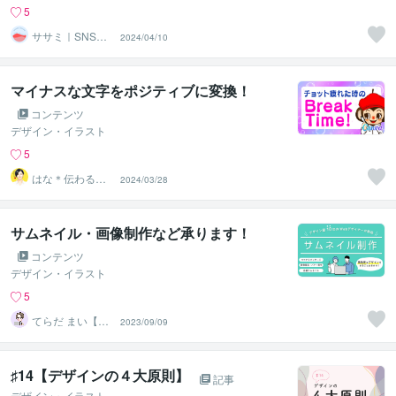
5
ササミ｜SNS運
2024/04/10
用・広告・OTA
集客
マイナスな文字をポジティブに変換！
コンテンツ
デザイン・イラスト
5
はな＊伝わる形
2024/03/28
に整えるデザイ
ン秘書
サムネイル・画像制作など承ります！
コンテンツ
デザイン・イラスト
5
てらだ まい【デ
2023/09/09
ザイン歴10年】
♯14【デザインの４大原則】
記事
デザイン・イラスト