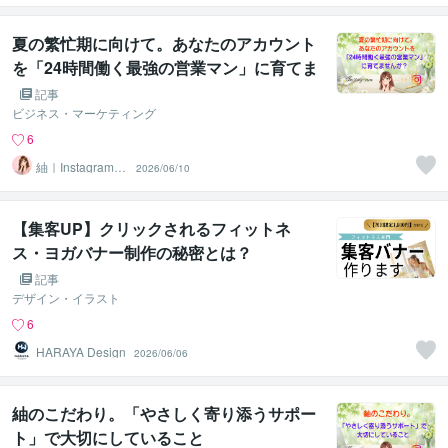
夏の繁忙期に向けて。あなたのアカウント
を「24時間働く最強の営業マン」に育てま
せんか？
記事
ビジネス・マーケティング
6
紬｜Instagram運
2026/06/10
用代行＆サポー
ト
【集客UP】クリックされるフィットネ
ス・ヨガバナー制作の秘密とは？
記事
デザイン・イラスト
6
HARAYA Design
2026/06/06
紬のこだわり。「やさしく寄り添うサポー
ト」で大切にしていること