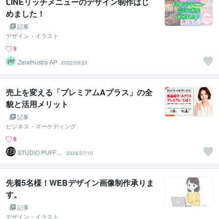
LINEリッチメニューのデザイン制作はじ
めました！
記事
デザイン・イラスト
9
Zarathustra AP
2022/09/20
売上を変える「プレミアムAプラス」の全
貌と活用メリット
記事
ビジネス・マーケティング
8
STUDIO PUFF
2026/07/10
（スタジオ パ
フ）
先着5名様！WEBデザイン画像制作承りま
す。
記事
デザイン・イラスト