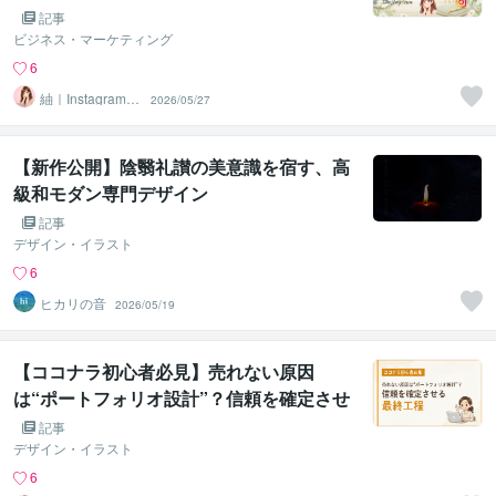
記事
ビジネス・マーケティング
6
紬｜Instagram運
2026/05/27
用代行＆サポー
ト
【新作公開】陰翳礼讃の美意識を宿す、高
級和モダン専門デザイン
記事
デザイン・イラスト
6
ヒカリの音
2026/05/19
【ココナラ初心者必見】売れない原因
は“ポートフォリオ設計”？信頼を確定させ
る最終工程
記事
デザイン・イラスト
6