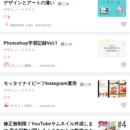
デザインとアートの違い
記事
デザイン・イラスト
8
Mdesign_Lien
2022/06/23
Photoshop学習記録Vol.1
記事
デザイン・イラスト
7
けいこ☆細部ま
2026/05/26
でこだわるWeb
デザイン
モッタイナイビーフInstagram運用
記事
デザイン・イラスト
7
ササミ｜SNS運
2024/02/20
用・広告・OTA
集客
修正無制限！YouTubeサムネイル作成しま