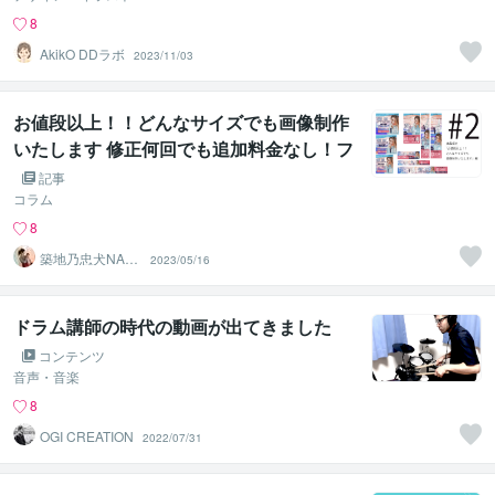
8
AkikO DDラボ
2023/11/03
お値段以上！！どんなサイズでも画像制作
いたします 修正何回でも追加料金なし！フ
リー素材もこちらで用意します！
記事
コラム
8
築地乃忠犬NAN
2023/05/16
A公
ドラム講師の時代の動画が出てきました
コンテンツ
音声・音楽
8
OGI CREATION
2022/07/31