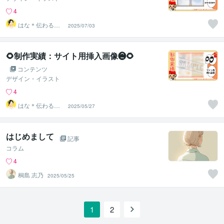
4
はな＊伝わる形
2025/07/03
に整えるデザイ
ン秘書
🌻制作実績：サイト用挿入画像❷🌻
コンテンツ
デザイン・イラスト
4
はな＊伝わる形
2025/05/27
に整えるデザイ
ン秘書
はじめまして
記事
コラム
4
桐島 志乃
2025/05/25
1
2