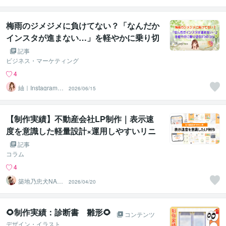
梅雨のジメジメに負けてない？「なんだか
インスタが進まない…」を軽やかに乗り切
る3つのコツ
記事
ビジネス・マーケティング
4
紬｜Instagram運
2026/06/15
用代行＆サポー
ト
【制作実績】不動産会社LP制作｜表示速
度を意識した軽量設計×運用しやすいリニ
ューアル対応
記事
コラム
4
築地乃忠犬NAN
2026/04/20
A公
🌻制作実績：診断書 雛形🌻
コンテンツ
デザイン・イラスト