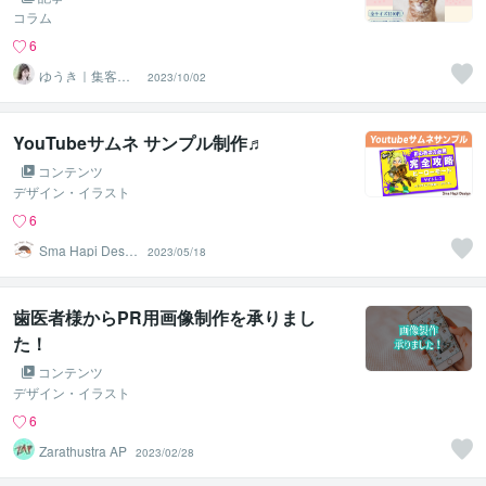
コラム
6
ゆうき｜集客・
2023/10/02
店舗系WEBデザ
イン
YouTubeサムネ サンプル制作♬
コンテンツ
デザイン・イラスト
6
Sma Hapi Desig
2023/05/18
n
歯医者様からPR用画像制作を承りまし
た！
コンテンツ
デザイン・イラスト
6
Zarathustra AP
2023/02/28