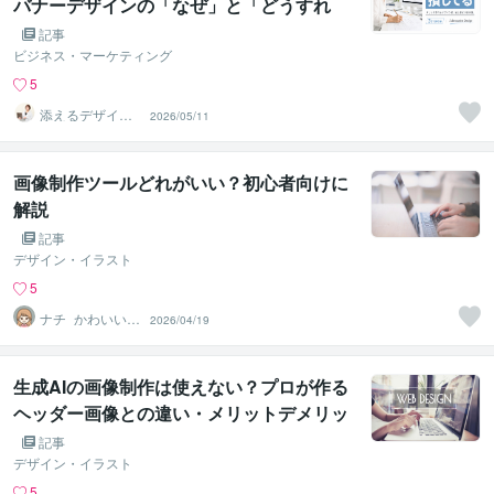
バナーデザインの「なぜ」と「どうすれ
ば」をプロが解説
記事
ビジネス・マーケティング
5
添えるデザイン
2026/05/11
研究所
画像制作ツールどれがいい？初心者向けに
解説
記事
デザイン・イラスト
5
ナチ_かわいい
2026/04/19
やわらかい雰囲
気が得意
生成AIの画像制作は使えない？プロが作る
ヘッダー画像との違い・メリットデメリッ
トを徹底比較
記事
デザイン・イラスト
5