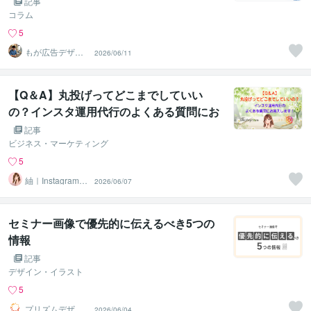
記事
コラム
5
もが広告デザイ
2026/06/11
ナー
【Q＆A】丸投げってどこまでしていい
の？インスタ運用代行のよくある質問にお
答えします！
記事
ビジネス・マーケティング
5
紬｜Instagram運
2026/06/07
用代行＆サポー
ト
セミナー画像で優先的に伝えるべき5つの
情報
記事
デザイン・イラスト
5
プリズムデザイ
2026/06/04