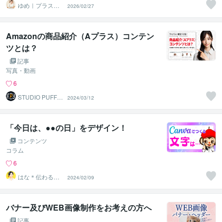
ゆめ｜プラスミ
2026/02/27
ーデザイン ＠即
レス対応
Amazonの商品紹介（Aプラス）コンテン
ツとは？
記事
写真・動画
6
STUDIO PUFF
2024/03/12
（スタジオ パ
フ）
「今日は、●●の日」をデザイン！
コンテンツ
コラム
6
はな＊伝わる形
2024/02/09
に整えるデザイ
ン秘書
バナー及びWEB画像制作をお考えの方へ
記事