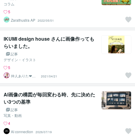
コラム
5
Zarathustra AP
2022/05/01
IKUMI design house さんに画像作っても
らいました。
記事
デザイン・イラスト
5
仲人ありた❤よ
2021/04/21
り添う婚活カウ
ンセラー
AI画像の構図が毎回変わる時、先に決めた
い3つの基準
記事
写真・動画
4
AI connection
2026/07/19