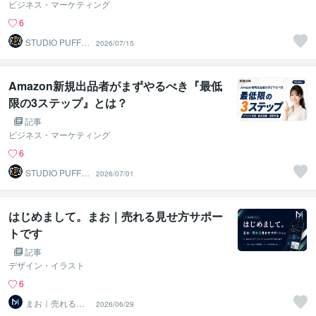
ビジネス・マーケティング
6
STUDIO PUFF
2026/07/15
（スタジオ パ
フ）
Amazon新規出品者がまずやるべき『最低
限の3ステップ』とは？
記事
ビジネス・マーケティング
6
STUDIO PUFF
2026/07/01
（スタジオ パ
フ）
はじめまして。まお｜売れる見せ方サポー
トです
記事
デザイン・イラスト
6
まお｜売れる見
2026/06/29
せ方サポート