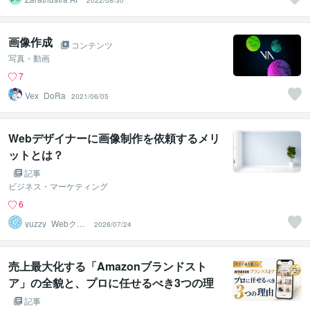
2022/08/30
画像作成
コンテンツ
写真・動画
7
Vex_DoRa
2021/06/05
Webデザイナーに画像制作を依頼するメリ
ットとは？
記事
ビジネス・マーケティング
6
yuzzy_Webクリ
2026/07/24
エイター
売上最大化する「Amazonブランドスト
ア」の全貌と、プロに任せるべき3つの理
由
記事