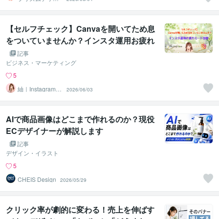
ン
【セルフチェック】Canvaを開いてため息
をついていませんか？インスタ運用お疲れ
モード診断
記事
ビジネス・マーケティング
5
紬｜Instagram運
2026/06/03
用代行＆サポー
ト
AIで商品画像はどこまで作れるのか？現役
ECデザイナーが解説します
記事
デザイン・イラスト
5
CHEIS Design
2026/05/29
クリック率が劇的に変わる！売上を伸ばす