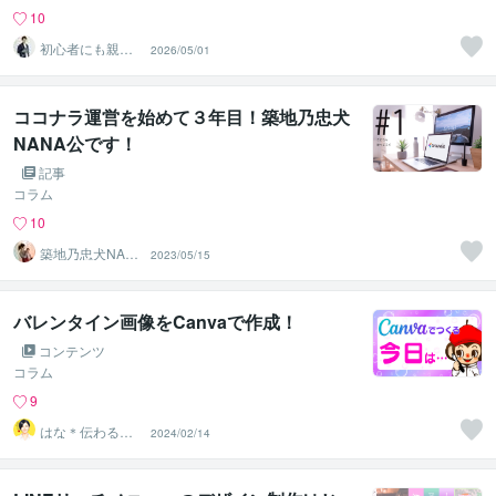
10
初心者にも親切
2026/05/01
丁寧にWEB制作
│樹下
ココナラ運営を始めて３年目！築地乃忠犬
NANA公です！
記事
コラム
10
築地乃忠犬NAN
2023/05/15
A公
バレンタイン画像をCanvaで作成！
コンテンツ
コラム
9
はな＊伝わる形
2024/02/14
に整えるデザイ
ン秘書