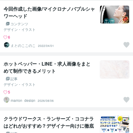
今回作成した画像/マイクロナノバブルシャ
ワーヘッド
コンテンツ
デザイン・イラスト
6
えとのここのこ
2022/04/01
ホットペッパー・LINE・求人画像をまと
めて制作できるメリット
記事
デザイン・イラスト
5
marron_design
2026/08/06
クラウドワークス・ランサーズ・ココナラ
はどれがおすすめ？デザイナー向けに徹底
比較！