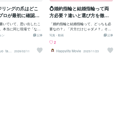
、「お金持ちぶりたい」タ
にとって「結婚する彼からしかもらえな
0年落ちのベンツをローンで
ジリングの爪はどこ
💍婚約指輪と結婚指輪って両
い特別な宝物」・ 彼女の家族や周囲に
で乗るみたいな・・・。こ
もあなたの誠意を伝える証迷うなら贈る
 プロが最初に確認す
方必要？違いと選び方を徹底
金使いも荒かったりして、
のがベターです。💍2｜婚約指輪のデザイ
イント
解説！
せそうですよね。だから、
書いていて、思い出したこ
ンは3種類だけ覚えればOK婚約指輪の代
「婚約指輪と結婚指輪って、どっちも必
い傾向にあると推論できる
。本当に同じ現場で「なる
表的デザインはこの3つ。① ソリティア
要なの？」「片方だけじゃダメ？」そん
た、エンゲージリングの話
（中央にダイヤ1石）一番ベーシックで、
な疑問を持つ男性は多いですよね。実
ョン
記事
写真・動画
記事
ランドで、某有名店のリン
多くの女性がイメージする婚約指輪。②
は、この2つの指輪にはそれぞれ違う意味
2
イナーへ質問をする機会が
メレ付き（中央のダイヤ＋小粒のダイ
と役割があります。この記事では、・婚
「普段はどんな基準でリン
ヤ）華やかで上品。人気が高い万能デザ
約指輪と結婚指輪の違い・どちらも必要
duo_taku
Happylity Movie
2026/02/11
2025/11/23
すか？」という質問をした
イン。③ エタニティ（同じサイズのダイ
な理由・片方だけにする場合の注意点を
きた答えが印象的でした。
ヤが連なる）普段使いにも向いていて、
わかりやすく解説します！💍婚約指輪と
は 爪の強度 です。私は少し
キラキラ好きの女性に◎彼女に特別な好
結婚指輪の違いとは？まずは基本的な違
石のグレードではなく、ま
みがなければ、①か②を選べば外しませ
いから見ていきましょう。実はこの2つ、
いう話だったからです。そ
ん。💍3｜ダイヤモンドは「4C」で選ぶ
意味・デザイン・使う場面がそれぞれ異
は、石の品質は石を見れば
ダイヤの価値は4Cで決まります。・ C
なります。① 意味と役割の違い**婚約指
多い。ですが、石留めは構
arat（カラット：大きさ）・ Color（カ
輪（エンゲージリング）**は、男性から
でリング全体の作りを見な
ラー：色）・ Clarity（透明度）・ Cut
女性へ「婚約の証」として贈る指輪。彼
いことが多いそうです。そ
（カット：輝き）同じ大きさでも、評価
の結婚への決意と、彼女への愛情を形に
ングを見せてもらいまし
で価格が大きく変わるので、予算に合わ
した特別な贈り物です。一方で、**結婚
ては普通のリングでした
せてバランスよく選ぶことが重要。店頭
指輪（マリッジリング）**は、「夫婦の
点では違うポイントが見え
の完成品だけのショップ
証」としてお互いに贈り合い、日常的に
それが 爪の作り方 でした。
身につけるもの。既婚者であることを周
点では分からない部分。で
囲に伝える役割もあります。② デザイン
れやすいかどうかはこの部
の違い婚約指輪は大きめのダイヤモンド