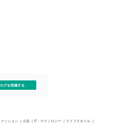
ことがあるそうです。エン
があしらわれた華やかなデザインが特
はデザインで選びます。で
徴。特別な記念品としての意味を持つた
ことを考えると、構造の視
め、輝きや存在感を重視する人が多いで
くと安心感が変わります。
す。一方、結婚指輪は毎日つけることを
目だけでなく、作りを見る
前提としたシンプルなデザインが主流。
す。爪の形や大きさだけで
指馴染みや着け心地を大切に選ぶ人が多
全体の作りによってトラブ
くなっています。③ 使うシーンの違い婚
さは変わります。石留めト
約指輪は、プロポーズや結納の際に贈ら
ては、こちらの記事でも詳
れ、結婚後はフォーマルな場（結婚式・
います。作りの良さは、バ
記念日・子どもの行事など）で身につけ
。◆関連サービス◆ ▼石
ることが多いです。結婚指輪は、結婚式
。婚約リング構造を診断し
の指輪交換でお互いに贈り合い、その後
は毎日つけるのが一般的。冠婚葬祭でも
身につけられるのが特徴です。婚約指輪
と結婚指輪、両方買うべき？結論から言
・難しい
うと、両方あるのが理想的です。なぜな
ログを投稿する
ら、それぞれの役割が違うため、どちら
か片方だけでは補え
ファッション
｜
小説
｜
IT・テクノロジー
｜
ライフスタイル
｜