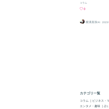
種類があります。今回
ています。左手薬指に
コラム
ングについてお話し致
リシャでは、左手の薬
0
ンゲージリングを渡す
る血管があると信じら
する時に「結婚してく
のため、愛の象徴とし
ングでした。ちょっと
をはめたのが始まりと
横溝真珠㈱
2023/
ね。なので、エンゲー
様の考え方は古代エジ
のは女性のみで、男性
すが、歴史的には古代
時計を頂く！そんな習
です。この指輪の文化
が、これも一昔前にな
→ エトルリア → 古
通常、エンゲージリン
ヨーロッパ全体へ広が
ーンは大きなダイヤ！0.5
💍婚約指輪のはじま
のが普通で、1ctの
ていた？古代ローマ時
なると、150万から2
指輪の起源は、紀元前
ですが、最近はエンゲ
ーマまでさかのぼりま
習慣も廃れてきて、マ
は、恋愛ではなく家と
を作るカップルが多く
輪は、婚約が正式に成
実際にこんなに大きな
証でした。素材は鉄か
出かけ。。。よくよく
鉄製（力や強さの象徴
なに大きなダイヤは必
れから結婚するカップ
えてしまいますね。な
カテゴリ一覧
があります。エタニィ
ゲージリングの変わり
コラム
｜
ビジネス・
めします。エタニティ
エンタメ・趣味
｜
占
めのダイヤが半周スト