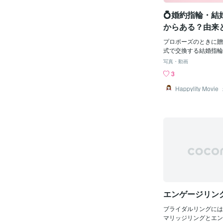
く、ずばり「結婚」と
💍婚約指輪・結
からウエディングケー
ッジケーキと言ったり
からある？由来
（笑）。また、マリッ
りやすく解説
が融合するという意味
プロポーズのときに贈
間の関係を指す場合も
式で交換する結婚指輪
ところで「マリッジリ
のように身につけてい
写真・動画
和製英語なんです。結
すが、「そもそも婚約
3
訳は、「wedding ri
て、いつからあるの？
g band」。ちなみ
指につけるの？」と疑
Happylity Movie
「エンゲージリング」
ありませんか？実は、
れも和製英語だったり
輪には数千年にわたる
訳は「engagement 
す。この記事では、婚
ント リング）」。で
の起源や由来、時代ご
は、エンゲージリング
ての方にもわかりやす
ますよね。このエンゲ
これから指輪選びをす
という習慣は、紀元2
にしてください。💍
代からあったそうなん
の起源とは？結婚にま
は、永遠を象徴するダ
まり「婚約指輪」「結
グが人気ですけれど、
には、いくつかの説が
指輪に
有力とされているのが
エンゲージリン
説です。古代ギリシャ
「愛」だけでなく契約
ブライダルリングには
でした。妻は夫の庇護
マリッジリングとエン
約の証として指輪を身