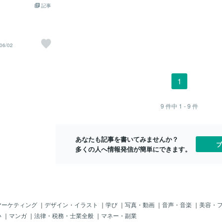
は、エンゲージリ
つける理由古代ギ
記事
ェックが大切です。■ 婚約指輪に刻印を
分が影響する
します。本来、エ
指は心臓につなが
入れる人の割合は？まずは気になる“みん
ゲージリング
のは、プロポーズ
れていました。そ
なはどうしてる？”をチェックしましょ
すが長く使う
ださい」のタイミ
て左手薬指に指輪
う。● 結婚指輪の場合SNSアンケートに
点も知ってお
昔の話になります
されています。同
よると、結婚指輪に刻印を入れた人は 7
リングは見た
06/02
ジリングを着ける
プトにも見られま
8.6%。ほとんどの人が刻印を入れている
視点も大切で
はこのお返しに腕
ギリシャ説が有力
ことがわかります。● 婚約指輪の場合SN
なく、石留め
慣があったのです
は、古代ギリシャ
Sアンケートでは、婚約指輪に刻印を入
ルの起きやす
ってしまいます。
代ローマと伝わり、
れた人は 75.7%。婚約指輪も結婚指輪と
ラブルについ
1
グのセンタースト
っていきました。
同じくらい、刻印を入れるカップルが多
しく解説して
ctや0.3ctという
り｜いつから贈られ
いようです。■ 刻印を「入れた派」の理
ランスに出ます
エンゲージリングにも
代の婚約指輪婚約
由と体験談★ 二人のイニシャルで“特別
が落ちる前に
9
件中
1 - 9
件
00万円になります。
3世紀ごろの古代ロ
感”が増す「僕のイニシャル to 彼女のイ
ます （石外れの原因を構造から確認した
ージリングを渡す
す。当時の結婚
ニシャル」と刻印しました。気持ちがこ
い方向け） https://coconala.com/service
リッジリングのみ
家の契約。婚約指
もって、より特別な贈り物になった気が
s/4070138 ▼そのジュエリー、直せる
なってきました。
あなたも記事を書いてみませんか？
立したことを示す
します。イニシャルを刻むことで、“世界
か？ 判断します （修理できるか
ブ
ダイヤを着けてお
多くの人へ情報発信が簡単にできます。
ら金へ・ 初期：
に一つだけの指輪”に。サプラ
かを事
考えてみるとこん
）・ 紀元
要ないのでは。こ
ルはこのように考
ので、良いご提案
ティリングをエン
に作ることをお薦
マーケティング
｜
デザイン・イラスト
｜
学び
｜
写真・動画
｜
音声・音楽
｜
美容・
リングとは、小さ
い
｜
マンガ
｜
法律・税務・士業全般
｜
マネー・副業
レートに並んでい