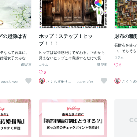
グの起源は古
ホップ！ステップ！ヒッ
財布の種
プ！！！
長財布を使っ
い。そもそも
テなんて言葉に、
ヒップは緊張感だけで変わる。正面から
のか。まず考
婚活女子のみなさ
見えないヒップこそ意識するだけで見た
コラム
りたくないか
葉には、ブライダ
目が変わる。引き締まったヒップライン
5
記事
コラム
記事
うがクシャ札
ウエディングがあ
も、ブラジル人女性のような、ボリュー
6
緒、という理
ングは結婚式、ま
ムたっぷりヒップも、どちらも憧れてい
用しません。
。英語のスペルは
ますよね。一方、だるんと垂れ下がった
さくらぎ☕りょ
さくらぎ
2021/07/29
2024/12/16
を全部そろえ
う⛎癒やし電話
う⛎癒や
ゃあ、ブライダルとマ
ヒップは、実年齢よりも老けて見えます
相談サロン
相談サ
ます。要する
…bridalまず、ブ
し、ファッションも美しく決まりませ
は、奥さんの
dal」。 「al」
ん。とはいえ、ヒップは自分自身で見え
ち文句をつけ
容詞のことが多い
る部分ではないので、ウエストや脚、バ
ます。次に、
は「bride（花
ストに比べ意識を持ちづらくもありま
いう理由。確
す。なので「bri
す。ですから、まずはヒップに緊張感を
金になると、
「花嫁の」。だから、
持たせることが大切です。そこで活躍す
は難しいし、
花嫁のエステ" です
るアイテムがハイヒールとTバックの下
ックみたいに
着。ハイヒールは悪い姿勢で歩くと逆効
り、長財布は
。 「結婚式」ではな
果になりますが、ヒップの筋肉を意識し