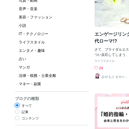
写真・動画
音声・音楽
美容・ファッション
小説
エンゲージリン
IT・テクノロジー
代ローマ!?
ライフスタイル
さて、ブライダルエス
エンタメ・趣味
つい反応してしまう、
占い
ん、結婚に関係した言
ライフスタイル
ル、マリッジ、そして
マンガ
29
りますよね。ウエディ
法律・税務・士業全般
たは結婚披露宴のこと
みやもとまや⭐悩
み相談
「wedding」。じ
マネー・副業
リッジは、なにが違う？
ライダルのスペルは「bri
で終わる英単語は、形
ブログの種類
のですが、「bridal」
すべて
嫁）」の形容詞形なんで
dal」を直訳すると
記事
ブライダルエステは "
コンテンツ
ね。marriage 次にマリッジですが、スペ
ルは「marriage」