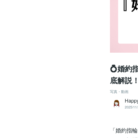
💍婚
底解説
写真・動画
Happy
2025/11/
「婚約指輪