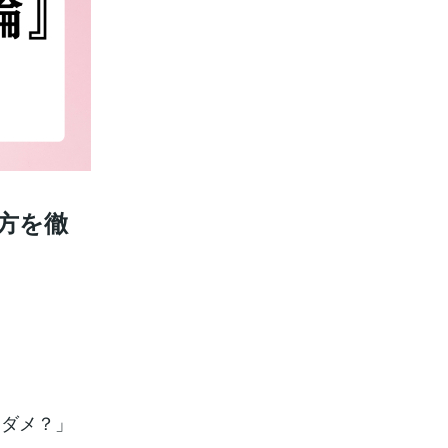
方を徹
ゃダメ？」