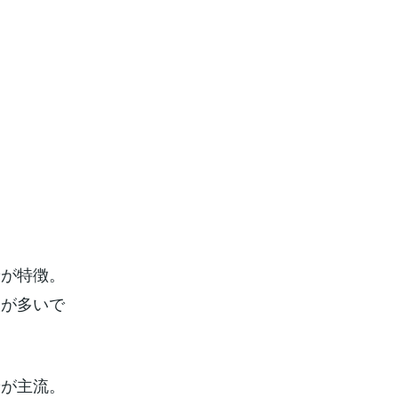
。
。
が特徴。
ン
人が多いで
が主流。
ン