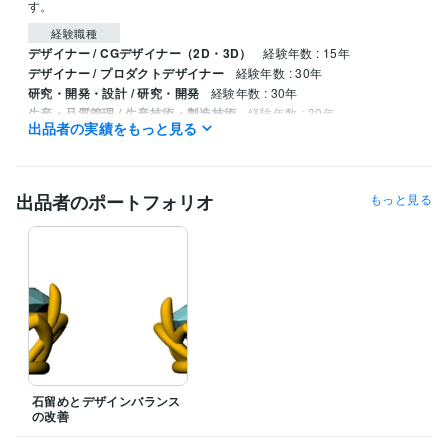
す。
経験職種
デザイナー / CGデザイナー（2D・3D）
経験年数 : 15年
デザイナー / プロダクトデザイナー
経験年数 : 30年
研究・開発・設計 / 研究・開発
経験年数 : 30年
生産・品質管理 / 生産技術・製造技術
経験年数 : 30年
出品者の実績をもっと見る
職歴
ヒコ・みづのジュエリーカレッジ
1998年3月 ~ 2001年2月
出品者のポートフォリオ
もっと見る
ビジネス・クリエイティブツール
Rhinoceros:15年
得意分野
デザイン制作
ュエリーCAD設計（Rhino）
ジュエリーデザイン
Rhinocero
OEM対応
初心者歓迎
学歴
ヒコ・みづのジュエリーカレッジ
1998年3月 ~ 2001年2月
石留めとデザインバランス
の改善