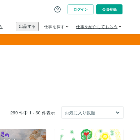
299 件中 1 - 60 件表示