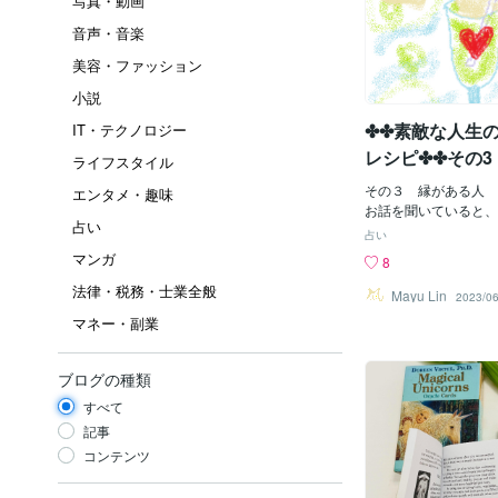
写真・動画
音声・音楽
美容・ファッション
小説
✤✤素敵な人生
IT・テクノロジー
レシピ✤✤その3
ライフスタイル
その３ 縁がある人 
エンタメ・趣味
お話を聞いていると、
占い
悪くも ＜ 縁のある
占い
のです＜良い縁＞であ
マンガ
8
すが～そうでは無い＜
法律・税務・士業全般
るもので、、高圧的な
Mayu Lin
2023/06
友人、不親切で図々し
マネー・副業
ど、、離れてほしいの
いのです１ そうゆう
て～（１）自分からう
ブログの種類
わないようにする。（
すべて
から 離れる。（３）
方がいたら、相談する
記事
が、、だいたい上記の
コンテンツ
ないことにより悩むの
いお話でもあり、そ