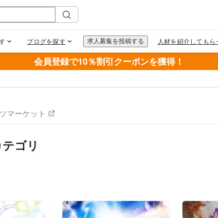
会員登録で10％割引クーポンを獲得！
ツマーケット
カテゴリ