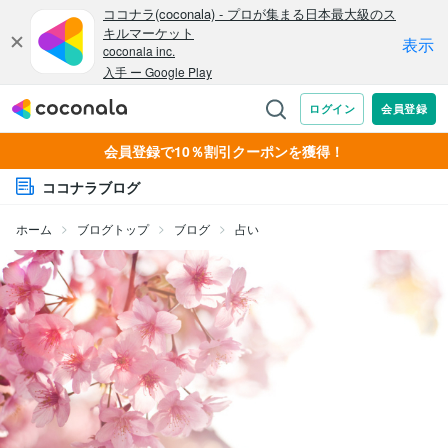
会員登録で10％割引クーポンを獲得！
ココナラブログ
ホーム
ブログトップ
ブログ
占い