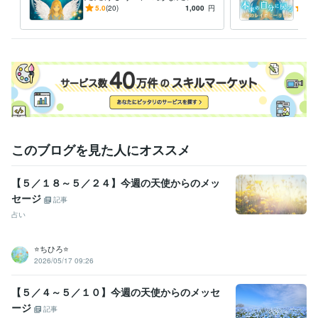
ったりの癒しをお届けします
アル
5.0
(20)
1,000
円
5.0
し・
このブログを見た人にオススメ
【５／１８～５／２４】今週の天使からのメッ
セージ
記事
占い
⭐️ちひろ⭐️
2026/05/17 09:26
【５／４～５／１０】今週の天使からのメッセ
ージ
記事