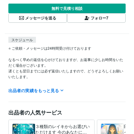
無料で見積り相談
メッセージを送る
フォロー
7
スケジュール
⭐️ ご依頼・メッセージは24時間受け付けております

なるべく早めの返信を心がけておりますが、お返事に少しお時間をいた
だく場合がございます。  

遅くとも翌日までには必ず返信いたしますので、どうぞよろしくお願い
いたします。

出品者の実績をもっと見る
経験職種
医療・介護 / 看護師
経験年数 : 15年
出品者の人気サービス
得意分野
占い
レイキヒーリング
占い
エンジェルカードリーディング
３種類のレイキからお選びい
臼井
ただけます 今のあなたにぴ
イキ