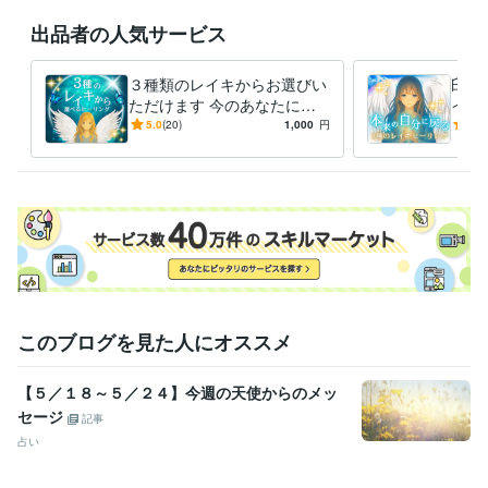
出品者の人気サービス
得意分野
占い
レイキヒーリング
占い
エンジェルカードリーディング
３種類のレイキからお選びい
臼井
ただけます 今のあなたにぴ
イキ
ったりの癒しをお届けします
アル
5.0
(20)
1,000
円
5.0
し・
このブログを見た人にオススメ
【５／１８～５／２４】今週の天使からのメッ
セージ
記事
占い