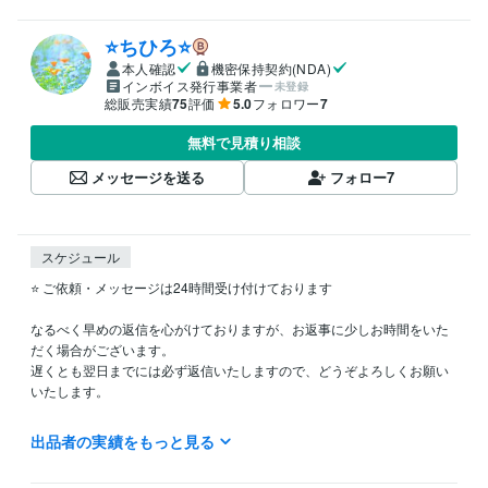
⭐️ちひろ⭐️
本人確認
機密保持契約(NDA)
インボイス発行事業者
未登録
総販売実績
75
評価
5.0
フォロワー
7
無料で見積り相談
メッセージを送る
フォロー
7
スケジュール
⭐️ ご依頼・メッセージは24時間受け付けております

なるべく早めの返信を心がけておりますが、お返事に少しお時間をいた
だく場合がございます。  

遅くとも翌日までには必ず返信いたしますので、どうぞよろしくお願い
いたします。

出品者の実績をもっと見る
経験職種
医療・介護 / 看護師
経験年数 : 15年