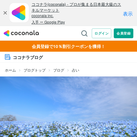
会員登録で10％割引クーポンを獲得！
ココナラブログ
ホーム
ブログトップ
ブログ
占い