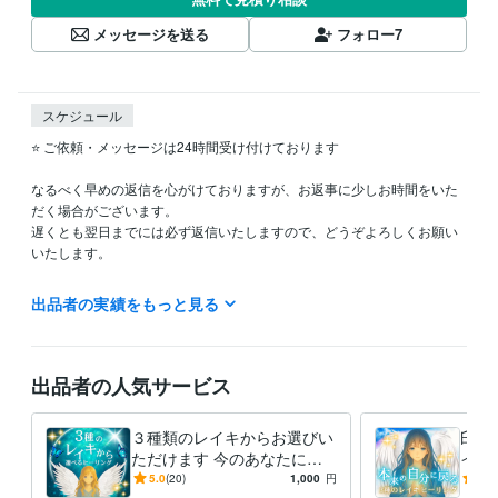
メッセージを送る
フォロー
7
スケジュール
⭐️ ご依頼・メッセージは24時間受け付けております

なるべく早めの返信を心がけておりますが、お返事に少しお時間をいた
だく場合がございます。  

遅くとも翌日までには必ず返信いたしますので、どうぞよろしくお願い
いたします。

出品者の実績をもっと見る
経験職種
医療・介護 / 看護師
経験年数 : 15年
出品者の人気サービス
得意分野
占い
レイキヒーリング
占い
エンジェルカードリーディング
３種類のレイキからお選びい
臼井
ただけます 今のあなたにぴ
イキ
ったりの癒しをお届けします
アル
5.0
(20)
1,000
円
5.0