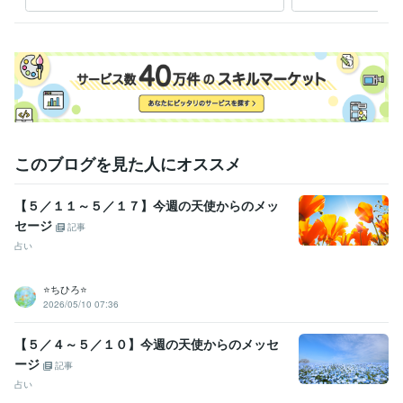
し・
このブログを見た人にオススメ
【５／１１～５／１７】今週の天使からのメッ
セージ
記事
占い
⭐️ちひろ⭐️
2026/05/10 07:36
【５／４～５／１０】今週の天使からのメッセ
ージ
記事
占い