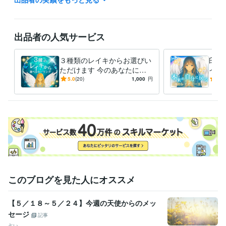
経験職種
医療・介護 / 看護師
経験年数 : 15年
出品者の人気サービス
得意分野
占い
レイキヒーリング
占い
エンジェルカードリーディング
３種類のレイキからお選びい
臼井
ただけます 今のあなたにぴ
イキ
ったりの癒しをお届けします
アル
5.0
(20)
1,000
円
5.0
し・
このブログを見た人にオススメ
【５／１８～５／２４】今週の天使からのメッ
セージ
記事
占い