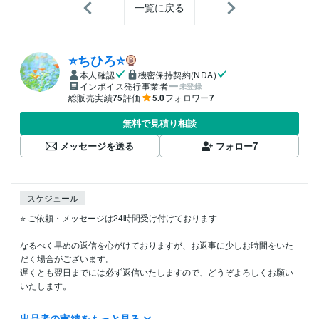
一覧に戻る
⭐️ちひろ⭐️
本人確認
機密保持契約(NDA)
インボイス発行事業者
未登録
総販売実績
75
評価
5.0
フォロワー
7
無料で見積り相談
メッセージを送る
フォロー
7
スケジュール
⭐️ ご依頼・メッセージは24時間受け付けております

なるべく早めの返信を心がけておりますが、お返事に少しお時間をいた
だく場合がございます。  

遅くとも翌日までには必ず返信いたしますので、どうぞよろしくお願い
いたします。

出品者の実績をもっと見る