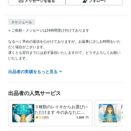
メッセージを送る
フォロー
7
スケジュール
⭐️ ご依頼・メッセージは24時間受け付けております

なるべく早めの返信を心がけておりますが、お返事に少しお時間をいた
だく場合がございます。  

遅くとも翌日までには必ず返信いたしますので、どうぞよろしくお願い
いたします。

出品者の実績をもっと見る
経験職種
医療・介護 / 看護師
経験年数 : 15年
出品者の人気サービス
得意分野
占い
レイキヒーリング
占い
エンジェルカードリーディング
３種類のレイキからお選びい
臼井
ただけます 今のあなたにぴ
イキ
ったりの癒しをお届けします
アル
5.0
(20)
1,000
円
5.0
し・