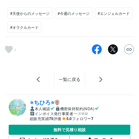
#天使からのメッセージ
#今週のメッセージ
#エンジェルカード
#オラクルカード
4
一覧に戻る
⭐️ちひろ⭐️
本人確認
機密保持契約(NDA)
インボイス発行事業者
未登録
総販売実績
75
評価
5.0
フォロワー
7
無料で見積り相談