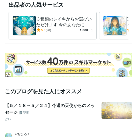
出品者の人気サービス
得意分野
占い
レイキヒーリング
占い
エンジェルカードリーディング
３種類のレイキからお選びい
臼井
ただけます 今のあなたにぴ
イキ
ったりの癒しをお届けします
アル
5.0
(20)
1,000
円
5.0
し・
このブログを見た人にオススメ
【５／１８～５／２４】今週の天使からのメッ
セージ
記事
占い
⭐️ちひろ⭐️