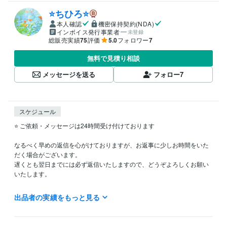
⭐️ちひろ⭐️
本人確認
機密保持契約(NDA)
インボイス発行事業者
未登録
総販売実績
75
評価
5.0
フォロワー
7
無料で見積り相談
メッセージを送る
フォロー
7
スケジュール
⭐️ ご依頼・メッセージは24時間受け付けております

なるべく早めの返信を心がけておりますが、お返事に少しお時間をいた
だく場合がございます。  

遅くとも翌日までには必ず返信いたしますので、どうぞよろしくお願い
いたします。

出品者の実績をもっと見る
経験職種
医療・介護 / 看護師
経験年数 : 15年