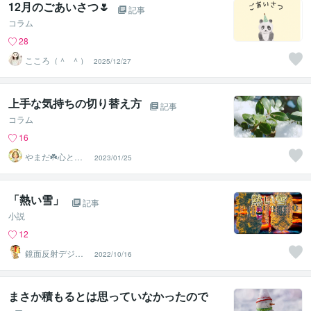
12月のごあいさつ🌷
記事
コラム
28
こころ（＾_＾）
2025/12/27
上手な気持ちの切り替え方
記事
コラム
16
やまだ☘️心と頭
2023/01/25
がスッキリ整う
サロン
「熱い雪」
記事
小説
12
鏡面反射デジタ
2022/10/16
ルアート製作所
（鈴木穣）
まさか積もるとは思っていなかったので