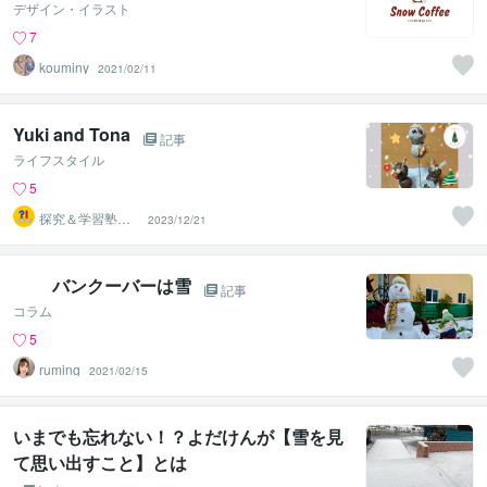
デザイン・イラスト
7
kouminy
2021/02/11
Yuki and Tona
記事
ライフスタイル
5
探究＆学習塾｜
2023/12/21
なぜラボ
バンクーバーは雪
記事
コラム
5
ruming
2021/02/15
いまでも忘れない！？よだけんが【雪を見
て思い出すこと】とは