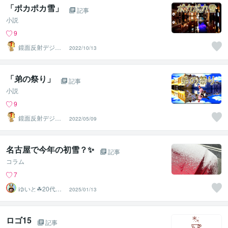
「ポカポカ雪」
記事
小説
9
鏡面反射デジタ
2022/10/13
ルアート製作所
（鈴木穣）
「弟の祭り」
記事
小説
9
鏡面反射デジタ
2022/05/09
ルアート製作所
（鈴木穣）
名古屋で今年の初雪？✨
記事
コラム
7
ゆいと☘20代✨
2025/01/13
あなたの心の拠
り所✨☘️
ロゴ15
記事