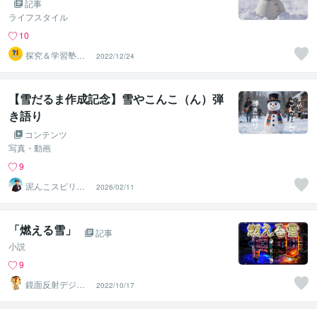
記事
ライフスタイル
10
探究＆学習塾｜
2022/12/24
なぜラボ
【雪だるま作成記念】雪やこんこ（ん）弾
き語り
コンテンツ
写真・動画
9
泥んこスピリチ
2026/02/11
ュアル♡麻弥
（まや）
「燃える雪」
記事
小説
9
鏡面反射デジタ
2022/10/17
ルアート製作所
（鈴木穣）