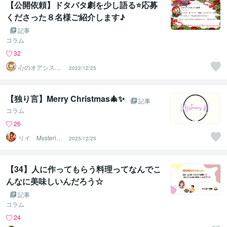
【公開依頼】ドタバタ劇を少し語る⭐️応募
くださった８名様ご紹介します♪
記事
コラム
32
心のオアシスま
2022/12/25
どかの部屋
【独り言】Merry Christmas🎄✨
記事
コラム
26
リイ Mysteriou
2025/12/25
s W
【34】人に作ってもらう料理ってなんでこ
んなに美味しいんだろう☆
記事
コラム
24