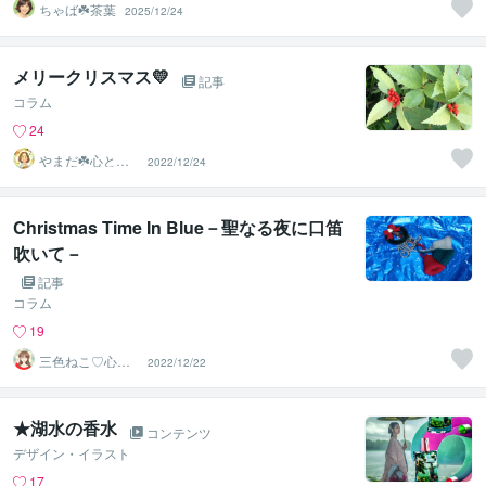
ちゃば☘️茶葉
2025/12/24
メリークリスマス💛
記事
コラム
24
やまだ☘️心と頭
2022/12/24
がスッキリ整う
サロン
Christmas Time In Blue－聖なる夜に口笛
吹いて－
記事
コラム
19
三色ねこ♡心の
2022/12/22
おそうじアドバ
イザー
★湖水の香水
コンテンツ
デザイン・イラスト
17