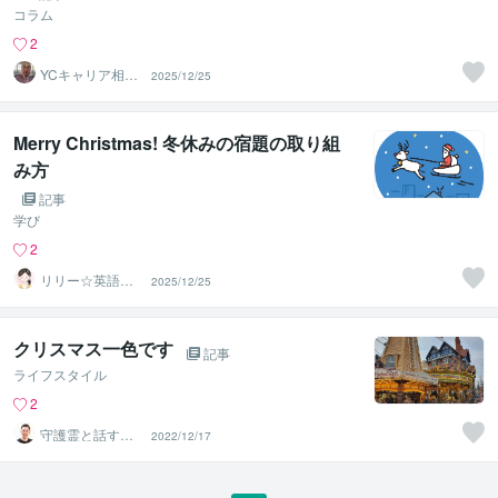
コラム
2
YCキャリア相談
2025/12/25
室
Merry Christmas! 冬休みの宿題の取り組
み方
記事
学び
2
リリー☆英語家
2025/12/25
庭教師
クリスマス一色です
記事
ライフスタイル
2
守護霊と話す人
2022/12/17
｜まこと