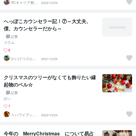
YCキャリア相談
2022/12/24
室
へっぽこカウンセラー記！⑦～大丈夫、
僕、カウンセラーだから～
記事
コラム
9
かいけつズルリ
2021/12/25
☆ずるさで解
決！！
クリスマスのツリーがなくても飾りたい縁
起物のベル☆
記事
占い
7
☆ハワイアンス
2022/12/24
ピリチュル☆～
ハナイノウエ
今年の MerryChristmas について易占