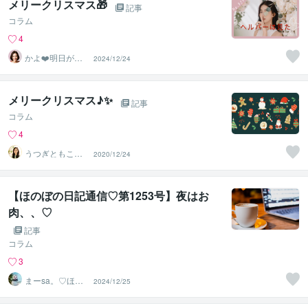
メリークリスマス🎁
記事
コラム
4
かよ❤️明日が少
2024/12/24
し楽しみになる
場所
メリークリスマス♪✨
記事
コラム
4
うつぎともこ
2020/12/24
（けんちゃんマ
マ♪）
【ほのぼの日記通信♡第1253号】夜はお
肉、、♡
記事
コラム
3
まーsa。♡ほの
2024/12/25
ぼのブログ毎日
配信♡