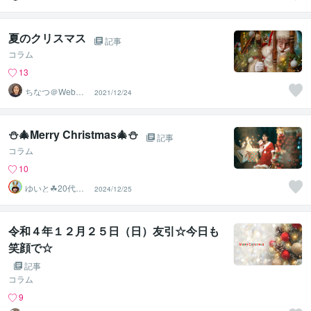
茶乃子祭々）
夏のクリスマス
記事
コラム
13
ちなつ＠Web制
2021/12/24
作
⛄️🎄Merry Christmas🎄⛄️
記事
コラム
10
ゆいと☘20代✨
2024/12/25
あなたの心の拠
り所✨☘️
令和４年１２月２５日（日）友引☆今日も
笑顔で☆
記事
コラム
9