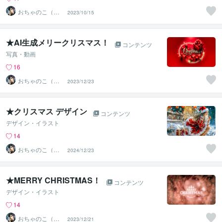
おちゃのこ（御
2023/10/15
茶乃子祭々）
★AI生成メリークリスマス！
コンテンツ
写真・動画
16
おちゃのこ（御
2023/12/23
茶乃子祭々）
★クリスマス デザイン
コンテンツ
デザイン・イラスト
14
おちゃのこ（御
2024/12/23
茶乃子祭々）
★MERRY CHRISTMAS！
コンテンツ
デザイン・イラスト
14
おちゃのこ（御
2023/12/21