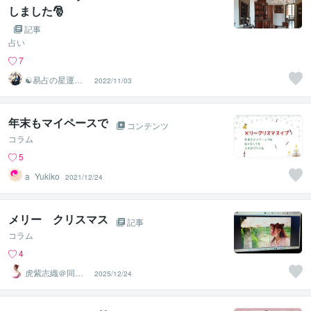
しました🎅
記事
占い
7
☯易占の星運河
2022/11/03
☯
年末もマイペースで
コンテンツ
コラム
5
a_Yukiko
2021/12/24
メリー クリスマス
記事
コラム
4
虎紫志織＠同じ
2025/12/24
目線の『駆け込
み寺』