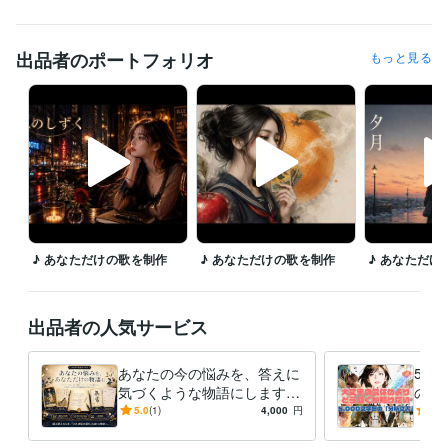
出品者のポートフォリオ
もっと見る
♪ あなただけの歌を制作
♪ あなただけの歌を制作
♪ あなただけ
出品者の人気サービス
あなたの今の悩みを、答えに
5,
気づくような物語にします
の鑑
★タロット・百人一首・禅
「大
5.0
(1)
4,000
円
5.0
語・フレームワークで短編物
う動