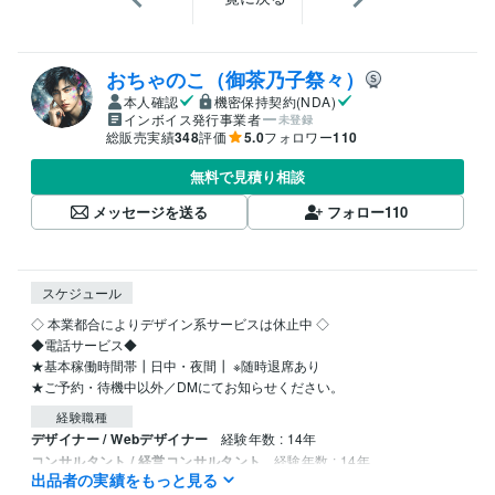
おちゃのこ（御茶乃子祭々）
本人確認
機密保持契約(NDA)
インボイス発行事業者
未登録
総販売実績
348
評価
5.0
フォロワー
110
無料で見積り相談
メッセージを送る
フォロー
110
スケジュール
◇ 本業都合によりデザイン系サービスは休止中 ◇ 

◆電話サービス◆

★基本稼働時間帯┃日中・夜間┃ ※随時退席あり

経験職種
デザイナー / Webデザイナー
経験年数 : 14年
コンサルタント / 経営コンサルタント
経験年数 : 14年
出品者の実績をもっと見る
人事 / 人材開発・人材育成・研修
経験年数 : 14年