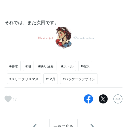
それでは、また次回です。
#香水
#湖
#映り込み
#ボトル
#湖水
#メリークリスマス
#12月
#パッケージデザイン
17
一覧に戻る