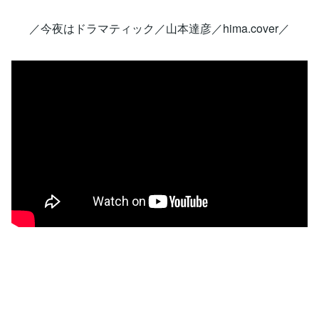
／今夜はドラマティック／山本達彦／hima.cover／