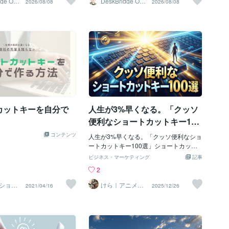
ge Offic
DeskBridge Offic
2026/08/08
2026/08/08
e
になります。 コピーする文
場所だったな」「この表
のは面倒だな」「この表を別の場所でも
ift」＋「矢印」で選択する
へ移したいな」と思ったこ
使いたい」と思ったことはありません
自体をマウスやタッチパッ
んか？そんなときに便利な
か？そんなときに便利なのが、「コピ
したりせずにキーボードの
取り」と「貼り付け」で
ー」と「貼り付け」です。マウスを右ク
れるので、コピペが頻繁な
右クリックして「切り取
リックして「コピー」「貼り付け」を選
利に感じるでしょう。 ◆
け」を選ぶこともできます
ぶこともできますが、キーボードだけで
「値」だけ貼り付けて作業
ドだけでも同じ操作ができ
も同じ操作ができます。【操作方法】①
ピペは楽ですが、元のファイ
】Ctrl + X → 切り取り
コピーしたい文字や図形を選択します。
のファイルのフォントや設
操作① 切り取りたい文字や
② Ctrlキーを押したまま「C」キーを押し
、貼り付け先でまたフォン
す。② Ctrlキーを押した
ます。③ 貼り付けたい場所へカーソルを
直す必要があり「結局入力
を押します。③ 貼り付けた
移動します。④ Ctrlキーを押したまま
カットキーを自分で
人生が3%早くなる。「クッソ
のでは？」と思う
ルを移動します。④ Ctrl
「V」キーを押します。これでコピーし
まま、Vキーを押します。
た内容が貼り付けられます。【マウスと
便利なショートカットキー100
取った内容が移動先に貼り
ショートカットキー、どちらがいい？】
選」
コンテンツ
。【マウスとショートカッ
答えは、どちらでも大丈夫です。例え
人生が3%早くなる。「クッソ便利なショ
らがいい？】コピーのとき
ば、文書をスクロールしながら操作して
ートカットキー100選」ショートカット
、どちらでも大丈夫です。
いるなら、右クリックの方が使いやすい
キーって、地味だ。でもね、地味なもの
ビジネス・マーケティング
記事
をスクロールしながら操作
こともあります。文章を入力している途
ほど人生を変える。なぜなら毎日効くか
2
は、右クリックの方が使い
中なら、キーボードから手を離さずにシ
ら。例えば、マウスに手を伸ばす0.8秒。
あります。文章を入力して
ョートカットキーを使う方がスムーズで
タブを探す1.2秒。コピーして貼る2秒。
ショウ
けら｜アニメ・
2021/04/16
2025/12/26
MV・IT・経営一
、キーボードから手を離さ
す。その時の状況に合わせて使い分ける
これが1日200回起きると、あなたは 今日
撃解決
カットキーを使う方がスム
のがおすすめです。【DeskBridge Office
だけで数分、そして 一年で何時間 をマウ
のときの状況に合わせて、
のひとこと】私は仕事で文章を入力して
スに献上している。今日は、その献上を
法を選びましょう。【Desk
いるときは、割とショートカットキーを
やめる日。指だけで世界を動かす、クッ
fficeのひとこと】コピーと切り
使います。最初は少し面倒に感じるかも
ソ便利なショートカット100選いきま