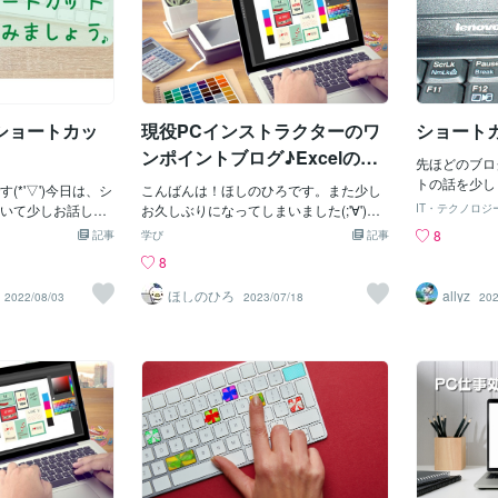
ショートカッ
現役PCインストラクターのワ
ショート
ンポイントブログ♪Excelの罫
先ほどのブロ
線をショートカットキーで簡
トの話を少し
(*'▽')今日は、シ
こんばんは！ほしのひろです。また少し
なのか廃れて
単に
いて少しお話しさ
お久しぶりになってしまいました(;'∀')暑
IT・テクノロジ
がInsert、D
トカットキーと言
すぎて、少し熱中症気味になっておりま
8
記事
学び
記事
p、PageD
ある方・ない方い
した💦体調にはくれぐれも気を付けてく
8
ットキーとし
。ショートカット
ださいね。今回は、Excelで簡単に罫線を
はInsert、
と、”キーボード上
引く方法について。Excelで罫線を引くと
ほしのひろ
allyz
2022/08/03
2023/07/18
202
覚えていない
み合わせて入力す
きは、「ホーム」タブから「罫線」ボタ
後のショートカ
作業が出来てしま
ンを使ったり、ダイアログボックスを使
・・・ 画面の
機能です(^^♪かな
ったりすることが多いですが、罫線を引
・・・ 画面の
ので、私が実際に
くのもショートカットキーで簡単に出来
p ・・・タブの
集めました♪※Ctr
るんです。「ショートカットキー」と
n ・・・タ
ーボードの左下あた
は、通常なら上記のように手順を踏んで
これらはだい
Windowsユーザ
設定する操作を、マウスを使わずにいく
を持ってて使
C貼り付け：Ctrl+
つかのキーを押すだけで出来てしまうと
ブラウザ。タ
Ｘ1個前の操作に戻りた
いうもの。Office系のソフトには多くのシ
下2つのショ
：Ctrl+Ｓ印刷：Ct
ョートカットキーがありますが、その中