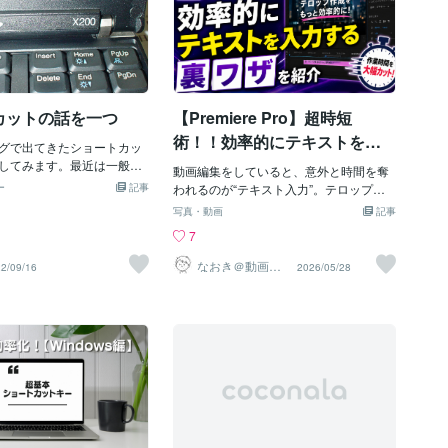
カットの話を一つ
【Premiere Pro】超時短
術！！効率的にテキストを入
グで出てきたショートカッ
力する裏ワザを紹介！
してみます。最近は一般的
動画編集をしていると、意外と時間を奪
しまったのか分かりません
ー
記事
われるのが“テキスト入力”。テロップを1
elete、Home、End、PageU
つずつ打ち込んで、フォントを変えて、
写真・動画
記事
ownのかたまりはショートカ
サイズ調整して、位置を合わせて…この
7
て使うには便利です。最近
作業、積み重なるとかなりの時間になり
Deleteの方は使わないし意味を
ます。特にリール動画やTikTok、YouTub
なおき＠動画編
2/09/16
2026/05/28
のでこの2つは飛ばしますが
集
eショートのような短尺動画では、「テキ
ットキーはCtrl+Home
スト編集の速さ＝作業効率」と言っても
トップに移動Clrl+End
過言ではありません。そこで今回は、Ad
ボトムに移動Ctrl+PageU
obe Premiere Pro で使える効率的にテキ
順方向移動Ctrl+PageDow
ストを入力する裏ワザを紹介します。テ
ブの逆方向移動で使えます。
キストスタイルを保存して使い回す毎回
たいどんなアプリでも意味
フォントやサイズを設定していません
えます。例えばタブのある
か？実はPremiere Proでは、一度作った
ブを一杯開いているとこの
テキストデザインを保存できます。やり
ートカットでタブの行き来が
方1.テキストを作成2.フォント・色・縁