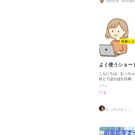
n00518
2022/06/
います。『Ctrl + C →
通にコピー＆貼り付け
ですが、さらに速いのが『
択している一つ上のセ
法です。類似で、『Ctr
いる左隣のセルをコピ
ます。 かなり頻繁に
便利です！良かったらG
して頂けると嬉しいで
よく使うショー
こんにちは、むっちゃ
日とてぽかぽか日和。
ったショートカット操
コラム
少し若かったとき、派
3
ました。派遣先で一緒
会社さんの人に教えて
「Alt+Tab」これ
むっちゃん｜元
ージ遷移ができること
ホテリエ
効率良すぎて１つのタ
のに無意識に押下する
カットキーを紹介して
エンサーさんにも感謝