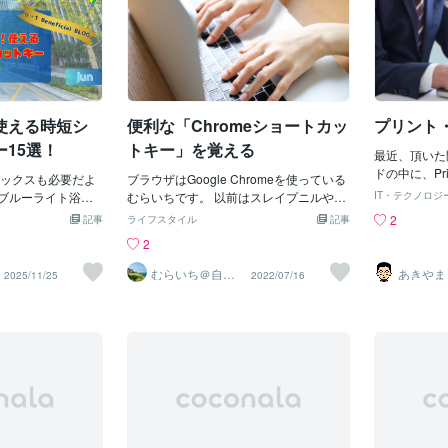
ですね！探求心が
たあとは、以前ご紹介したCtrl＋Cを使っ
ね。 • プレビュー Ctrl + P (Windows) /
取りの違いは
てコピーできます。① コピーしたい文章
Cmd + P (Mac) 編集した内容を確認す
いです。コピ
や表の中をクリックします。② Ctrl＋Aを
るために、プレビュー画面を開きます。
を残したまま
押して、文章や表を選択します。③ Ctrl
仕上がりをチェックするのに便利です。 •
り付けられま
＋Cを押し
公開: Alt + Shift + P (Windows) / Option
字や図形を別
+ Shift + P (Mac) 投稿をすぐに公開し
の内容を残し
使える時短シ
便利な「Chromeショートカッ
プリント
たいときに便利なショートカットです。
作業が完了したらこのショートカットで
15選！
トキー」を覚える
最近、頂いた
一気に公開できます。 ダッシュボードで
ドの中に、Pri
ックスも必要だよ
のショートカット • ダッシュボードに戻
ブラウザはGoogle Chromeを使っている
のですがこれ
もブルーライト浴び
る Alt + Shift + D (Windows) / Option +
むらいちです。 以前はスレイプニルやフ
IT・テクノロジ
にもならない
いかがお過ごしで
Shift + D (Mac) ダッシュボードに一発
ァイヤーフォックスを使っていました
2
記事
ライフスタイル
記事
ありました。
今日もじゅんです
で戻れるショートカットです。 効率よ
が、クロームに落ち着きました。 今回の
2
る人がほとん
ポチ操作するのめ
くサイト全体の管理ができます。 • 投稿
テーマは「便利な「Chromeショートカ
まだ、「この
って思ったことな
一覧 Alt + Shift + P (Windows) / Option
ットキー」を覚える」です。 PCで普段
むらいち＠自己
あきやま
2025/11/25
2022/07/16
らないけど」
啓発ライター
ットキーを使え
+ Shift + P (Mac) 投稿一覧ページにす
作業をするのであれば 「便利なChrome
たいです。そこで
短縮！そんな使え
ぐにアクセスできるので、投稿の編集や
ショートカットキー」 を覚えておくと良
とショートカ
トキー」を厳選サ
管理がスムーズ になります。 • ページ
さそうです。 基本的なところで言えば、
の一部を切り
す！ぜひぜひ覚え
一覧 Alt + Shift + A (Windows)
Ctrl＋C ⇒ コピー Ctrl＋X ⇒ 切り
とを動画でま
ht , You can d
取り Ctrl＋V ⇒ 貼り付け Ctrl＋F ⇒
画面を見なが
ショートカットキーって
検索 などがあります。 それに加えて C
画しておくと
ョートカットキー
trl＋D ⇒ ブックマーク Ctrl＋Tab ⇒
で操作できる便利
タブ変更 Ctrl＋W ⇒ タブを閉じる
を伸ばす回数が減る
Ctrl＋Shift＋T ⇒ タブ復元 Ctrl＋L ⇒