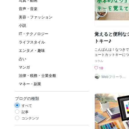
写真・動画
音声・音楽
美容・ファッション
小説
覚えると便利な
IT・テクノロジー
トキー♪
ライフスタイル
こんばんは！なつきです
エンタメ・趣味
ョートカットキーにつ
占い
せてください♪ショー
コラム
われて、聞きなじみが
マンガ
10
らっしゃると思います
法律・税務・士業全般
キーを簡単に説明する
Webフリーラン
スママ｡oＯo｡な
にあるボタンを複数組
マネー・副業
つき
ると、マウスを使わず
う！”といった、便利な
りたくさん種類がある
ブログの種類
よく使用しているものを
すべて
lキーは、だいたいキ
りにあるかと思います！
記事
ー）コピー：Ctrlキー+
コンテンツ
V切り取り：Ctrl+
い：Ctrl+Ｚ上書き保存