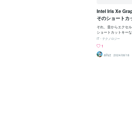
から、作業がめっちゃ
記について Windows：
Intel Iris Xe 
c：［Command + ○
のCtrlがMacはCom
そのショートカ
けです。 【基本編】
だ？
まずは、これだけは絶
それ、昔からエクセル
つ。 1. Ctrl + C
ショートカットキーな
や画像をコピー。 使
ショートカットオンに
IT・テクノロジー
部分を選択してCtrl +
プリに影響のあるショ
1
了！2. Ctrl + V
と上書きするなよ。
容を貼り付け。 コンボで使
allyz
2024/08/18
でコピー → Ctrl +
けでも、右クリック →
ック → 貼り付けの手間
rl + Z(元に戻す) 
章を消しすぎた、画像
た...そんな時はCtrl
（...よかった）4. Ct