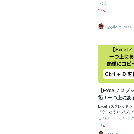
ードを書いていました
す。・Ctrlキー＋S
コラム
参考にあーでもない、
存・Ctrlキー＋Cキー
5
だひたすら2時間弱。
キー＋Xキー → 切
そう♪と思ったときに
trlキー＋Vキー → 
場所を見つけて手直し
＋Pキー → 印刷わ
猫の手2つ
2021/1
ゃうわ。CTRL+Z（
ち替えて、ボタンの位
回！？！？！？消えた
リックするよりも、キ
ショートカットキーの
力をしながら、ササっ
しょうけど２時間・・
が何よりのメリット。
げてきたものが一瞬で
能ばかりなので、まず
うでしたよ・・・一気
て、徐々に色んなショ
下がったのでここで気
覚えると良いと思いま
ぁ・・・構想は頭にあ
今日も最後まで読んで
ぽちぽちします（TT
ざいました！
【Excel／ス
術！一つ上にあ
にコピーする方
Excel（スプレッド
『今、どうやったんで
かれるショートカット
ビジネス・マーケティング
す。例えば、表を作成
4
行をコピーして、最下
を1行追加するような