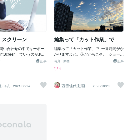
、「複製」と「移動」の違
しれませんが、毎日使っているうちに自
す。※Windows / Mac両対応（Win / Ma
ーすると、元の文字や図形
然と手が覚えます。一つひとつは数秒の
c）表記。覚えやすい順に置いた。1) ま
、同じ内容を別の場所に貼
違いでも、積み重ねると作業はずいぶん
ずは全人類必須の「共通10」コピー：Ctr
す。切り取りでは、元の文
ラクになります。📌【今日のポイント】
l+C / ⌘C貼り付け：Ctrl+V / ⌘V切り取
の場所へ移動できます。元
今日覚えるのは、このショートカットだ
り：Ctrl+X / ⌘X元に戻す：Ctrl+Z / ⌘Zや
たいときは「コピー」
け。コピー：Ctrl＋C貼り付け：Ct
り直し：Ctrl+Y / ⌘⇧Z全選択：Ctrl+A / ⌘
・スクリーン
編集って「カット作業」で
A検索：Ctrl+F / ⌘F保存：Ctrl+S / ⌘S新
規：Ctrl+N / ⌘N印刷：Ctrl+P / ⌘P2) ブ
問い合わせの中でキーボー
編集って「カット作業」で 一番時間がか
ラウザが速くなる「タブ神技20」新しい
ntScreen ていうのがある
かりますよね。💦だからこそ、 ショート
タブ：Ctrl+T / ⌘Tタブ閉じる：Ctrl+W /
、何ですか？ 押しても何
カット設定を見直すだけで 編集スピード
ー
記事
⌘W閉じたタブ復活：Ctrl+Shift+T / ⌘⇧T
写真・動画
記事
のですが、、、というのが
がぐんと上がります。 私の場合は ✂️ カ
次のタブ：Ctrl+Tab / ⌘⌥→（環境で⌘⇧]
1
あ、確かに。使ったことあ
ットを「W」 ↩️ 前方カットを「Q」 ↪️
も）前のタブ：Ctrl+Shift+Tab / ⌘⌥←U
どだとは思うのですがまだ
後方カットを「E」カットに関係あるキ
RLバーに移動：Ctrl+L / ⌘L新しいウィン
キー何？押しても何も起こ
ーを “近くに並べる”だけで手の動きがス
ドウ：Ctrl+N / ⌘Nシークレット：Ctrl+S
じゅん
西留佳代 動画編
2021/08/14
2025/10/23
と思う方がいらっしゃるみ
ムーズになります。✨ 慣れてくると マ
集部
hift+N / ⌘⇧Nページ内検索：Ctrl+F / ⌘F
、PrintScreenの使い方
ウスに手を伸ばさなくても リズムよく編
リロード：Ctrl+R / ⌘R強制リロード：Ct
ットキーや設定変更で画面
集できます。小さな工夫が、 “編集スト
rl+Shift+R / ⌘⇧R戻る：Alt+← / ⌘←進
取ることが出来るというこ
レスの減少”につながります。 自分に合
む：Alt+→
とめてみました。こういう
うショートカットを見直してみません
ら説明する系統のものは動
か？
便利だなあと思いました。