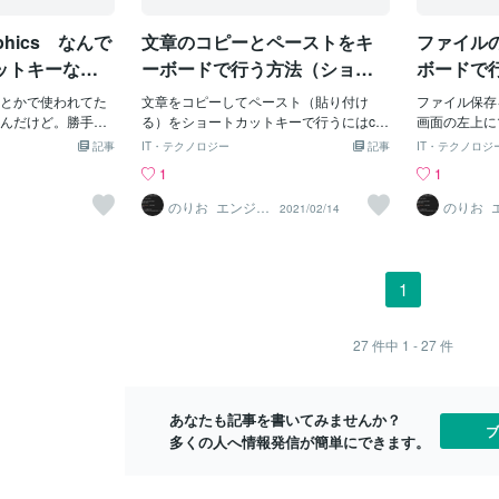
速くなります。 表
検索窓にカーソルを持っていくTab
［Ctrl + ◯］Ma
⇒ 選択の切り替え Alt+Tab ⇒ 起動
Graphics なんで
文章のコピーとペーストをキ
ファイル
］基本的にWindows
ツールの切り替え F2 ⇒ 選択ファイル
mandに置き換わるだ
の名前変更 F5 ⇒ タブの更新 F7 ⇒
ットキーなん
ーボードで行う方法（ショー
ボードで
絶対覚えるべき５つ
入力した文字を全てカタカナ変更 など
トカットキーを使う方法）
カットキ
対覚えてほしいや
とかで使われてた
は覚えておいて損はないかと思います。
文章をコピーしてペースト（貼り付け
ファイル保存
（コピー）選択した文字
んだけど。勝手に
私も毎回使うわけではありませんが、手
る）をショートカットキーで行うにはctrl
画面の左上に
い方：コピーしたい
するなよ。他のア
が疲れている時などは使うようにしてい
+ c で文章をコピーしてctrl + v で文章を
イル -&gt
記事
IT・テクノロジー
記事
IT・テクノロジ
 C これでコピー完
ートカットを堂々
ます。参考にしてみて下さい。以上 「便
ペースト（貼り付け）するとできます。
存できます。
1
1
（貼り付け）コピーした内
利な「ショートカットキー」を覚える」
この操作で簡単にコピーしてペースト
作ではなくキ
う：Ctrl + C
でした。 短いですが以上です。またお願
（貼り付け）ができます。慣れてくると
できます。Ct
のりお_エンジニ
のりお_
2021/02/14
ア
ア
 Vで貼り付け。これだ
いいたします！ －－－－－－－－－－－
作業時間が大幅に削減されるはずです是
す。（これを「
 コピー → 右クリ
－－－－－－ ３日坊主・先延ばしをやめ
非試してみて下さい。
ぜひ試してみ
が省けます。3. Ct
る「やる気UP法」教えます ＞「時間管
で何かをやる
間違えた時の救世主。 文
理の７ステップ」（オリジナルコンテン
ーで操作する
1
を削除しちゃっ
ツあり！時間管理ノウハウの整理にどう
かをキーボー
 + Z何度でも戻せます
ぞ） －－－－－－－－－－－－－－－－
きにはショー
rl + S（上書き保存）
－
いいです。例
27
件中
1 - 27
件
りたい時は「
ー」と調べる
あなたも記事を書いてみませんか？
ブ
多くの人へ情報発信が簡単にできます。