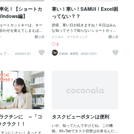
クセルでシートが複数枚あ
取りなどを調整3.「エッセンシャルグラ
記のタブと同様にシートの
効率化！【ショートカ
寒い！寒い！SAMUI！Excel困
フィックス」を開く4.スタイルを作成こ
ます。ようするに「タブ」
れだけで、次回以降ワンクリックで同じ
indows編】
ってない？？
目にはほぼ使えるかと思い
デザインを使えます。特にショート動画
に設定のタブみたいなのは
ョートカットキーは、キー
を量産する人は、この機能だけでもかな
皆様、寒い日が続きますね！今日はみん
の場合はCtrl+Tabで）ま
合わせを覚えてしまえば、
り時短になります。コピペより“Altドラッ
な知ってそうで知らないショートカット
ョートカットは文字通りトッ
ずに効率よく業務が出来る
グ”が速い同じデザインのテキストを複製
キー！！Ctrl＋Y知ってますか？Ctrl + Ｚ
ー
記事
ビジネス・マーケティング
記事
行く事が出来ます。ブラウ
 ショートカットキーを使え
したい時、わざわざコピー＆ペーストし
はもとに一個戻るのはよく使われている
5
ジのトップとボトムに。エ
、エクセルやワードなどの
ていませんか？実は、Windows → AltMa
と思いますが。Ctrl＋Y はCtrl + Ｚで戻っ
の場合は特殊でトップはA1
の効率や仕事の速さに直結
c → Optionを押しながらドラッグする
たものを元に戻します。ちなみに元に戻
ェブプ
masa_waltz
2023/01/21
2022/12/31
トムは入力した一番右下に
グ
して使うことで「マウス」
と、一瞬で複製できます。地味ですが、
すのは１００個までできるらしい。。。
で入力したかが分かりま
ーボード操作」だけで業務
編集スピードがかなり変わる操作です。
Ｅｘｃｅｌ操作などで困ったらぜひご相
うになります。 今回は、
「ソーステキスト」を使えば修正が爆速
談くださいね。寒いので暖かくしてお過
s編】としてパソコン業務の効
同じテロップを何度も修正する場合は、
ごしください☆彡おしまい(^^♪
る「ショートカットキー」
「ソーステキスト」の活用がおすすめ。
基本を厳選してご紹介しま
エフェクトコントロール内から直接編集
dows11から追加されたショー
できるため、わざわざ画面上のテキスト
 ショートカットキーは他に
を選択し直す必要がありません。大量の
種類がありますが、今回は
テロップ修正時にかなり便利です。ショ
便利な機能に厳選してご紹
ートカットキーを覚えるだけで世界が変
くつか試していただいて、
わるテキスト編集で
をラクチンに ～「コ
タスクビューボタンは便利
るものから覚えていくのは
うか。【仕事に役立つスキ
ラクラク！！
いや、知ってたんですけどね、この機
イピング」についてはこち
能。Alt+Tabでタスク切替は出来るんだけ
ご覧いただきありがとうご
クチンにしたい！ きっとそ