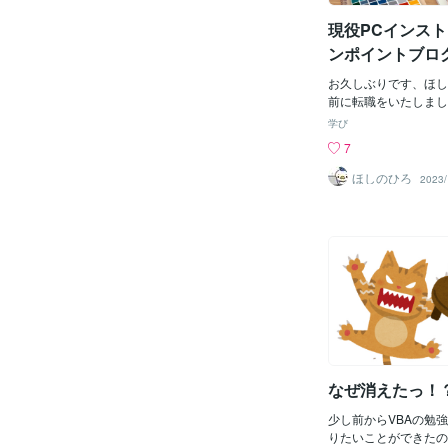
rl+Ｐ※Macユーザーの
現役PCインス
ーへ置き換えてみてく
は、よく使う基本的な
ンポイントブロ
ーですね☆あなたも覚
ットキーはせめ
みてください♪仕事の
お久しぶりです、ほし
覚えよう
よ(*'▽')
前に転職をいたしまし
おりました！少し落ち
学び
ブログ再開します。久
7
もあるので、今回は仕
します。仕事でパソコ
ほしのひろ
2023/
なのが、効率よく、し
ことです。そこで、覚
がショートカットキー
キーというのは、通常
開く」ボタンをクリッ
ー」ボタンをクリック
使った操作が多いので
ボードの決まったキー
く操作できるというも
ット」とは英語で「近
あり、「目的の操作を
なぜ消えたっ！
る」ということですね
キーは沢山あるので、
少し前からVBAの勉
トキーに慣れていない
りたいことができたの
つを覚えていただくと