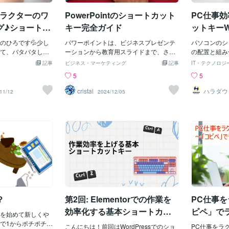
出来ます。エ
方は、CtrlをCmdキ
でもExcelには仕事で使えるショートカッ
るものでも上
トラクターのワ
PowerPointのショートカット
PC仕事
ださい。この辺り
トキーが多いのです。例えば、このよう
行き来が出来
ショートカットキ
な表に外枠の罫線を引きます。罫線を引
グ♪ショートカ
キー完全ガイド
ットキーW
のような見た
えて実際に使って
きたい個所を選択します。そして、Altキ
てこの５つを
ます。（たま
効率があがります
のひろです💦少し
ー → H → B → S のキーを順
パワーポイントは、ビジネスプレゼンテ
パソコンのシ
動かないのでそ
て、バタバタして
番に押すと・・・。外枠の罫線を引くこ
ーションから教育用スライドまで、さま
の配置と組み
た上2つのシ
着いてきたので、
とが出来ました。格子の罫線を引くとき
ざまな場面で利用されています。作業を
マウスを使わ
記事
ビジネス・マーケティング
記事
IT・テクノロジ
プとボトムに
しぶりということ
は引きたい箇所を範囲選択し、Altキー
効率的に進めるためには、ショートカッ
スキルです。
5
5
ザなどはペー
事に役立つお話に
→ H → B → A のキーを順番に
トキーを使いこなすことが非常に重要で
るかどうかは
クセルシート
ンを使う上で大事
押します。太枠の罫線を引くときは、Alt
す。この記事では、パワーポイントの便
パソコン業務
cristal
ハラダウ
11/12
2024/12/05
セルですがボ
ランニン
かも正確にこなす
キー → H → B → T のキーを
利なショートカットキーを紹介します。
します。意識
なり、どこま
えておくと良いの
順番に押します。ちなみに、罫線を削除
ショートカットキーの一覧を表形式でま
に頼らず「キ
す。
。ショートカット
したいときは、削除したい箇所を範囲選
とめましたので、ぜひ参考にしてくださ
がこなせるよ
なら「ファイルを
択し、ctrlキー＋shiftキー＋「_（アンダ
い。パワーポイントの基本操作ショート
【Window
クしたり「コピ
ーバー）」のキーを同時に押すと削除で
カット スライド操作ショートカット テキ
率化につなが
したりとマウスを
きますよ。その他、罫線のダイアログボ
スト編集ショートカット 図形とオブジェ
について、超
すが、それをキー
ックスを表示したいときは、Altキー →
クト操作ショートカット スライドショー
す。 ◆Win
を押すことで素早
H → B → M のキーを順番に押
中のショートカット 終わりにパワーポイ
トカットキー
の。「ショートカ
すと表示されます。Excelの罫線を引く作
ントのショートカットキーを覚えること
もたくさんの
道」という意味が
業は小さな表ならまだ楽ですが、大きな
で、作業効率が大幅に向上します。ぜ
知っていると
少しでも早く行え
表になってくるとそれなりに手間
ひ、この記事を参考にして日常の業務に
介します。い
？
第2回: Elementorでの作業を
PC仕事
。ショートカット
役立ててください。また、新しいショー
お仕事に使え
特にショートカッ
トカットキーを覚える際には、一度に全
いかがでしょ
効率化する基本ショートカッ
ピペ」で
強を始めて新しくや
初心者の方はこの5
てを覚えるのではなく、少しずつ慣れて
ル「タッチタ
トキー
で1からポチポチコ
良いと思いま
いくのがおすすめです。パワーポイント
こんにちは！前回はWordPressでのショ
ら】最後まで
PC仕事をラ