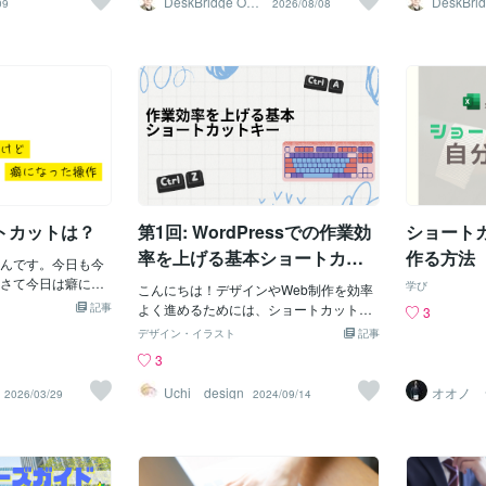
DeskBridge Offic
DeskBrid
09
2026/08/08
e
e
 Ctrl + V』 で、普
わせを行うことができます。 整然とし
体を別の場所へ移したい」「一つひとつ
るとかなり楽
ではなく別の
でも十分に速いの
たデザインが実現できます。 セクション
選択するのは面倒だな」と思ったことは
字などを「Sh
を、別の場所
Ctrl + D』で選
やカラムの操作 • セクションの追加 C
ありませんか？そんなときに便利なの
とコピペ作業
とはありませ
ルをコピーする方
trl + Shift + E (Windows) / Cmd + Shif
が、「すべて選択」です。マウスを使っ
ドに手を伸ば
のが、「切り
l + R』で選択して
て範囲を選ぶこともできますが、Ctrl＋A
中で済ませら
す。マウスを
ーする方法もあり
を使えば、文章や表などをまとめて選択
場合は特に便
り」「貼り付
使うので知ってると
できます。【操作方法】Ctrl + A → すべ
「テキスト」
が、キーボー
ood♥ボタンを押
ての選択のキーボード（Word）① 選択
を減らす コ
ます。【操作方法
す！
したい文章や表の中をクリックします。
ルとコピー先
のキーボード
② Ctrlキーを押したまま、Aキーを押しま
定が違う場合
図形を選択しま
す。これで、文章や表などをまとめて選
トやサイズを
まま、Xキー
トカットは？
第1回: WordPressでの作業効
ショート
択できます。【Excelでは選択するセルに
のほうが早い
い場所へカーソ
よって範囲が変わります】Excelでは、Ct
キーを押した
率を上げる基本ショートカッ
作る方法
んです。今日も今
rl＋Aを押す前に選択しているセルによっ
これで、切り
トキー
さて今日は癖にな
学び
て、選択される範囲が変わります。Ctrl +
こんにちは！デザインやWeb制作を効率
付けられます
作について。もう
記事
A → すべての選択のキーボード（Exce
よく進めるためには、ショートカットキ
トキー、どち
3
遣社員をやってい
l）① 表の外側にある空白セルを選択して
ーの活用が鍵です。今回は、WordPress
と同じように
デザイン・イラスト
記事
になった別の派遣
いる場合「Ctrl＋A」を押すと、ワークシ
での作業をスムーズにするための基本的
例えば、文書
3
いただいた技で、
ート全体が選択されます。② 表の内側に
なショートカットキーをご紹介します。
しているとき
でマウスを使わずともペ
あるセルを選択している場合「Ctrl＋A」
これらのショートカットを覚えれば、
やすいことも
Uchi design
オオノ 
2026/03/29
2024/09/14
。だがしかーし！
ヘイ
を押すと、そのセルを含む表全体が選択
日々の作業がぐっと楽になりますよ！ 投
いる途中なら
ブしか使ってない
されます。表を選択した状態でもう一度
稿編集画面でのショートカット • 保存
ずにショート
始末。笑ショート
Ctrl＋Aを押すと、ワークシート全体が選
Ctrl + S (Windows) / Cmd + S (Mac) 編
ーズです。そ
くださるインフル
択されます。【「すべて選択」を使って
集中の投稿をすぐに保存できます。うっ
使いやすい方
感謝です！効率が
コピーする】Ctrl＋Aで文章や表を選択し
かり作業内容を失う心配がなくなります
Bridge O