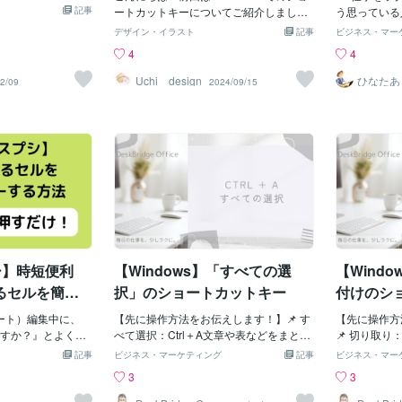
前に作ったものを
キー → 上書き保
記事
をより効果的に活用しましょう！
ートカットキーについてご紹介しました
ざいます。普
う思っている
こーでもない…た
 → コピー・Ctrl
が、今回はElementorでの作業を効率化
に立てれば幸
うか。 しか
デザイン・イラスト
記事
ビジネス・マー
そろそろテストでき
り取り（移動）・C
するための基本的なショートカットキー
くのPCの便
4
4
ちょっと気になる
貼り付け・Ctrlキー
をご紹介します。これらを使いこなせ
いな～と感じ
。・・・あれ？ち
ざわざマウスに持
ば、Elementorでのデザイン作業がさら
回は入力作業
Uchi design
ひなたあ
2/09
2024/09/15
やりなおし）×数
置を探しながらク
にスムーズになりますよ！一般操作 •
スト」（以下
ーーーー！！多分
ーボードで文字入
編集モードの切り替え Ctrl + E (Window
ついて紹介し
押し間違いなんで
と操作が出来るの
s) / Cmd + E (Mac) Elementorの編集モ
操作や設定を
・コツコツ積み上
どれもよく使う機
ードに瞬時に切り替えます。 作業の切
入力の手間が
パーです魂抜けそ
はこの5つから覚え
り替えがスムーズに行えます。 • 保存
で、ぜひ利用
にモチベーション
ートカットキーを
Ctrl + S (Windows) / Cmd + S (Mac) 編
リック不要！
分転換ですは
すよ♪それでは、
集内容を即座に保存できます。 作業内
を使いこなす
るからまた地道に
いただき有難うご
容が失われる心配がありません。 • プレ
リック―コピ
)がんばります
ビュー Ctrl + P (Windows) / Cmd + P (M
「右クリック
ac) 作成したページのプレビューを表
作です。1日
示し、 実際の見え方を確認するのに便
人は多いので
プシ】時短便利
【Windows】「すべての選
【Wind
利です。 要素の操作 • 要素の複製 Ctrl
業は「ショー
+ D (Windows) / Cmd + D (Mac) 選択し
することがで
るセルを簡単
択」のショートカットキー
付けのシ
た要素を簡単に複製できます。 デザイ
字を選択した
法
シート）編集中に、
ンの繰り返しが簡単に行えます。 • 要素
【先に操作方法をお伝えします！】📌 す
「C」同時に
【先に操作
すか？』とよく聞
の削除 Delete または Backspace 不
べて選択：Ctrl＋A文章や表などをまとめ
ピー」されま
📌 切り取り：
キーを紹介しま
要な要素をすぐに削除できます。迅速に
て選択したいときに使えるショートカッ
所にカーソル
trl＋Vこの
記事
ビジネス・マーケティング
記事
ビジネス・マー
していて、既存の
レイアウトの修正が可能です。 • 要素の
トキーです。【こんなことはありません
l」と「V」
xcelでの
3
3
行に新しくデータ
位置合わせ Ctrl + A (Windows) / Cmd +
か？】WordやExcelを使っていて、「文
け」できまし
【こんなこと
状況はよくあると思
A (Mac) 全ての要素を選択し、位置合
章全体をまとめてコピーしたい」「表全
は面倒に感じ
Excelを使