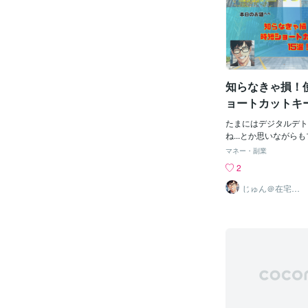
良くなることって良い
止まりません。
知らなきゃ損！
ョートカットキー
たまにはデジタルデト
ね...とか思いながら
まくりの日々。皆さん
マネー・副業
すか？お疲れ様です！
2
（笑）「マウスでポチ
んどくさい。。。」 
じゅん＠在宅副
業の先生
い？実は、ショートカ
ば、作業時間がかなり
る「時短ショートカッ
クサク紹介していきま
て帰ってくださいな！Alrig
o it ！～ (≧∇≦)/
何？あらためましてシ
とは、キーボードだけ
な機能。 マウスに手