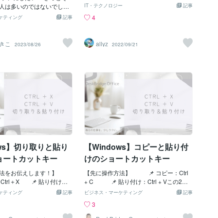
どね。この機能が追加されたのは最近だ
段のPC業務やお仕事のお役
人は多いのではないでしょ
IT・テクノロジー
記事
ったような記憶がありますがデフォルト
いです。
し周りを見ていると、せっか
4
ケティング
記事
でコルタナさんと同じく見えないように
利機能が意外と使われていな
していた。タスクバーにアプリが出てく
ることがよくあります。 今
るからええやん、って思ってました。し
でよく使う「コピー・ペー
きこ
allyz
2023/08/26
2022/09/21
かし最近（昔から？）たまにタスクバー
『コピペ』と書きます）に
に出てこないアプリがありましてそいつ
ていきます。ちょっとした
が割と行方不明になる事も（他のアプリ
知っているだけで、面倒な
の後ろ）。そんな時タスクビューボタン
省けて時間も短縮できるの
で出てきます。ただ、最初に使った時に
してみてください！ ◆右ク
気になったのがウィンドウの位置がズレ
～「ショートカットキー」
たりしないかって事でした。ボタンを押
 コピーしたい文字を「右ク
すと変なアニメーションがあるのでウィ
ー」、貼り付けたい先で
ンドウが元に戻らないようにならないか
―貼り付け」は基本的な動
心配でした。（今の所問題なし）思い出
に何度もこの動作をしている
したらボタンを再表示させていきます。
はないでしょうか。この作
ows】切り取りと貼り
【Windows】コピーと貼り付
トカットキー」で少し楽に
きます。 ・コピーしたい文
ョートカットキー
けのショートカットキー
ら、キーボードの「Ctrl」と
押します。これだけで「コ
方法をお伝えします！】
【先に操作方法】 📌 コピー：Ctrl
す。 ・次に貼り付けたい場
Ctrl＋X 📌 貼り付け：C
+ C 📌 貼り付け：Ctrl + Vこの2つ
を置き、キーボードの「Ctr
2つを覚えておくと、WordやE
だけ覚えておくと、WordやExcelでの作
ケティング
記事
ビジネス・マーケティング
記事
を同時に押します。「貼り付
作業が少しラクになります。
業が少しラクになります。【こんなこと
3
た！ 2つのキーの同時押し
はありませんか？】Wordや
はありませんか？】WordやExcelを使っ
るかもしれませんが、慣れ
っていて、「この文章は、ここ
ていて、「この文章をもう一度入力する