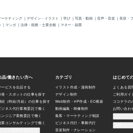
マーケティング
｜
デザイン・イラスト
｜
学び
｜
写真・動画
｜
音声・音楽
｜
美容・
い
｜
マンガ
｜
法律・税務・士業全般
｜
マネー・副業